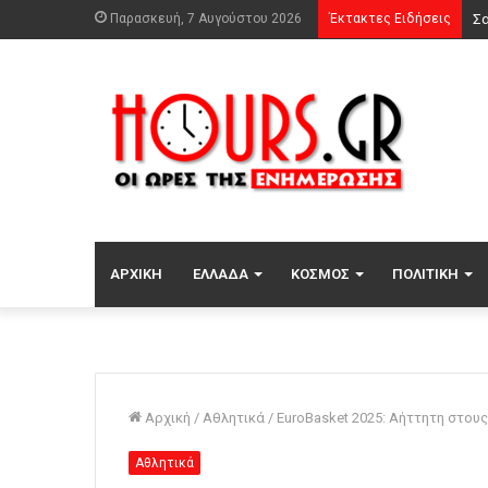
Παρασκευή, 7 Αυγούστου 2026
Έκτακτες Ειδήσεις
ΑΡΧΙΚΉ
ΕΛΛΆΔΑ
ΚΌΣΜΟΣ
ΠΟΛΙΤΙΚΉ
Αρχική
/
Αθλητικά
/
EuroBasket 2025: Αήττητη στους
Αθλητικά