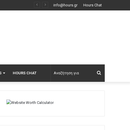
Σαουδική Αραβία, Τουρκία και Πακιστάν ετοιμάζονται να υπογράψουν συμφωνία αμοιβαίας άμυνας
info@hours.gr
Hours Chat
Αναζήτηση
S
HOURS CHAT
για