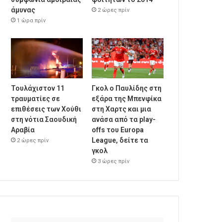
άμυνας
2 ώρες πρίν
1 ώρα πρίν
Τουλάχιστον 11
Γκολ ο Παυλίδης στη
τραυματίες σε
εξάρα της Μπενφίκα
επιθέσεις των Χούθι
στη Χαρτς και μια
στη νότια Σαουδική
ανάσα από τα play-
Αραβία
offs του Europa
League, δείτε τα
2 ώρες πρίν
γκολ
3 ώρες πρίν