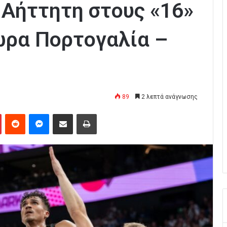
 Αήττητη στους «16»
τώρα Πορτογαλία –
89
2 λεπτά ανάγνωσης
Pinterest
Reddit
Messenger
Κοινοποίηση μέσω Email
Εκτύπωση