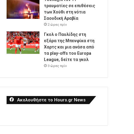
τραυματίες σε επιθέσεις
των Χούθι στη νότια
Σαουδική Αραβία
2 ώρες πρίν
Γκολ ο Παυλίδης στη
εξάρα της Μπενφίκα στη
Χαρτς και μια ανάσα από
τα play-offs του Europa
League, δείτε τα γκολ
3 ώρες πρίν
Ακολουθήστε το Hours.gr News