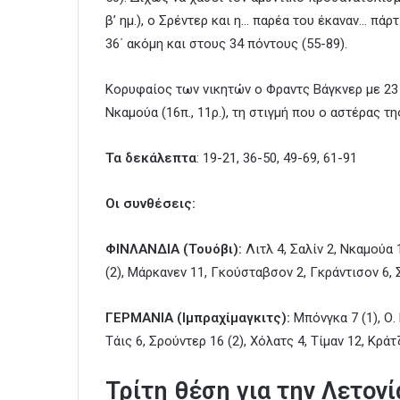
β’ ημ.), ο Σρέντερ και η… παρέα του έκαναν… πά
36΄ ακόμη και στους 34 πόντους (55-89).
Κορυφαίος των νικητών ο Φραντς Βάγκνερ με 23
Νκαμούα (16π., 11ρ.), τη στιγμή που ο αστέρας 
Τα δεκάλεπτα
: 19-21, 36-50, 49-69, 61-91
Οι συνθέσεις:
ΦΙΝΛΑΝΔΙΑ (Τουόβι):
Λιτλ 4, Σαλίν 2, Νκαμούα 1
(2), Μάρκανεν 11, Γκούσταβσον 2, Γκράντισον 6, 
ΓΕΡΜΑΝΙΑ (Ιμπραχίμαγκιτς):
Μπόνγκα 7 (1), Ο. 
Τάις 6, Σρούντερ 16 (2), Χόλατς 4, Τίμαν 12, Κράτ
Τρίτη θέση για την Λετονί