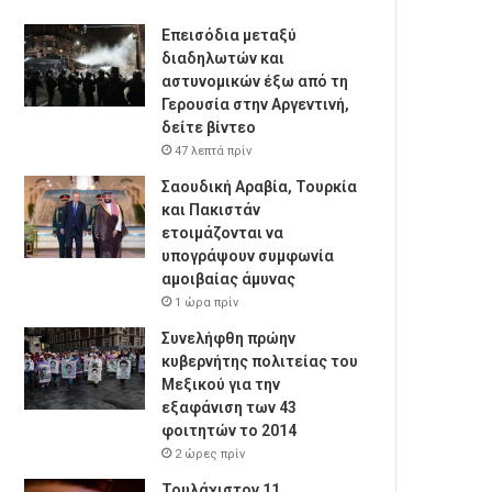
Επεισόδια μεταξύ
διαδηλωτών και
αστυνομικών έξω από τη
Γερουσία στην Αργεντινή,
δείτε βίντεο
47 λεπτά πρίν
Σαουδική Αραβία, Τουρκία
και Πακιστάν
ετοιμάζονται να
υπογράψουν συμφωνία
αμοιβαίας άμυνας
1 ώρα πρίν
Συνελήφθη πρώην
κυβερνήτης πολιτείας του
Μεξικού για την
εξαφάνιση των 43
φοιτητών το 2014
2 ώρες πρίν
Τουλάχιστον 11