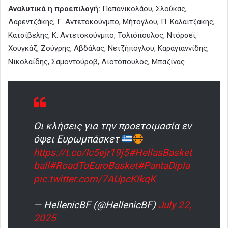
Αναλυτικά η προεπιλογή:
Παπανικολάου, Σλούκας,
Λαρεντζάκης, Γ. Αντετοκούνμπο, Μήτογλου, Π. Καλαϊτζάκης,
Κατσίβελης, Κ. Αντετοκούνμπο, Τολιόπουλος, Ντόρσεϊ,
Χουγκάζ, Ζούγρης, Αβδάλας, Νετζήπογλου, Καραγιαννίδης,
Νικολαΐδης, Σαμοντούροβ, Λιοτόπουλος, Μπαζίνας.
Οι κλήσεις για την προετοιμασία εν
όψει Ευρωμπάσκετ
https://t.co/Ic5ejr19j5
#HellasBasket
ball
#RoadToEuroBasket
#PantaDipla
pic.twitter.com/7AUpcKIkqK
— HellenicBF (@HellenicBF)
July 22,
2025