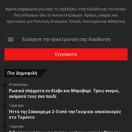
Άμεση ενημέρωση για όλες τις εξελίξεις στην Ελλάδα και τον κόσμο.
Ροή ειδήσεων όλο το εικοσιτετράωρο. Άρθρα, γνώμες και
προτάσεις για Πολιτική, Κοινωνία, Τοπικά, Οικονομία και Αθλητικά.
Εισάγετε
την
ηλεκτρονική
σας
διεύθυνση
Πιο Δημοφιλή
47 λεπτά πρίν
Ρωσικά πλήγματα σε Κίεβο και Μπροβαρί: Τρεις νεκροί,
ανάμεσά τους ένα παιδί
1 ώρα πρίν
Ήττα της Σάκκαρη με 2-0 από την Γκοφ και αποκλεισμός
στο Τορόντο
1 ώρα πρίν