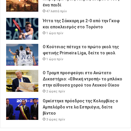
ένα παιδί
47 λεπτά πρίν
Ήττα της Σάκκαρη με 2-0 από την Γκοφ
και αποκλεισμός στο Τορόντο
1 ώρα πρίν
Ο Κούτσιας πέτυχε το πρώτο γκολ της
φετινής Primeira Liga, δείτε το γκολ
1 ώρα πρίν
Ο Τραμπ προσφεύγει στο Ανώτατο
Δικαστήριο: «Εθνική ντροπή» το μπλόκο
στην αίθουσα χορού του Λευκού Οίκου
2 ώρες πρίν
Ορκίστηκε πρόεδρος της Κολομβίας ο
Αμπελάρδο ντε λα Εσπριέγια, δείτε
βίντεο
3 ώρες πρίν