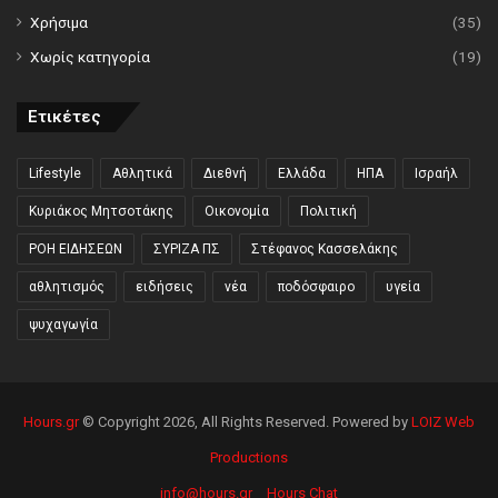
Χρήσιμα
(35)
Χωρίς κατηγορία
(19)
Ετικέτες
Lifestyle
Αθλητικά
Διεθνή
Ελλάδα
ΗΠΑ
Ισραήλ
Κυριάκος Μητσοτάκης
Οικονομία
Πολιτική
ΡΟΗ ΕΙΔΗΣΕΩΝ
ΣΥΡΙΖΑ ΠΣ
Στέφανος Κασσελάκης
αθλητισμός
ειδήσεις
νέα
ποδόσφαιρο
υγεία
ψυχαγωγία
Hours.gr
© Copyright 2026, All Rights Reserved. Powered by
LOIZ Web
Productions
info@hours.gr
Hours Chat