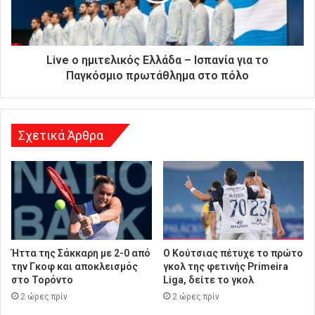
δ
ι
ε
ύ
Live ο ημιτελικός Ελλάδα – Ισπανία για το
θ
Παγκόσμιο πρωτάθλημα στο πόλο
υ
ν
σ
η
Σχετικά Άρθρα
Ήττα της Σάκκαρη με 2-0 από
Ο Κούτσιας πέτυχε το πρώτο
την Γκοφ και αποκλεισμός
γκολ της φετινής Primeira
στο Τορόντο
Liga, δείτε το γκολ
2 ώρες πρίν
2 ώρες πρίν