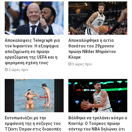
Αποκαλύψεις Telegraph για
Αποκαλύφθηκε η αιτία
τον Ινφαντίνο: Η εξαψήφια
θανάτου του 29χρονου
αποζημίωση σε πρώην
πρώην NBAer Μπράντον
εργαζόμενη της UEFA και η
Κλαρκ
φερόμενη σχέση τους
5 ώρες πρίν
3 ώρες πρίν
Εντυπωσιάζει με την
Βάλθηκε να τρελάνει κόσμο ο
εμφάνισή της η σύζυγος του
Καντέρ: Ο Τούρκος πρώην
Τζέντι Όσμαν στις διακοπές
σέντερ του NBA δηλώνει ότι