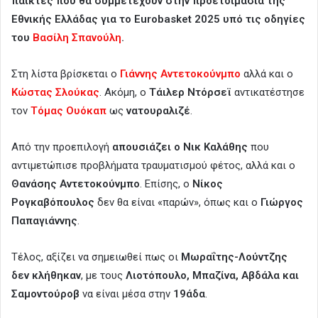
παίκτες που θα συμμετέχουν στην προετοιμασία της
Εθνικής Ελλάδας για το Eurobasket 2025 υπό τις οδηγίες
του
Βασίλη Σπανούλη
.
Στη λίστα βρίσκεται ο
Γιάννης Αντετοκούνμπο
αλλά και ο
Κώστας Σλούκας
. Ακόμη, ο
Τάιλερ Ντόρσεϊ
αντικατέστησε
τον
Τόμας Ουόκαπ
ως
νατουραλιζέ
.
Από την προεπιλογή
απουσιάζει ο Νικ Καλάθης
που
αντιμετώπισε προβλήματα τραυματισμού φέτος, αλλά και ο
Θανάσης Αντετοκούνμπο
. Επίσης, ο
Νίκος
Ρογκαβόπουλος
δεν θα είναι «παρών», όπως και ο
Γιώργος
Παπαγιάννης
.
Τέλος, αξίζει να σημειωθεί πως οι
Μωραΐτης-Λούντζης
δεν κλήθηκαν
, με τους
Λιοτόπουλο, Μπαζίνα, Αβδάλα και
Σαμοντούροβ
να είναι μέσα στην
19άδα
.