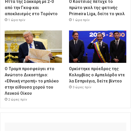
Ήττα της Σάκκαρη με 2-0
Ο Κούτσιας πέτυχε το
από την Γκοφ και
πρώτο γκολ της φετινής
αποκλεισμός στο Τορόντο
Primeira Liga, δείτε το γκολ
1 ώρα πρίν
1 ώρα πρίν
Ο Τραμπ προσφεύγει στο
Ορκίστηκε πρόεδρος της
Ανώτατο Δικαστήριο:
Κολομβίας ο Αμπελάρδο ντε
«Εθνική ντροπή» το μπλόκο
λα Εσπριέγια, δείτε βίντεο
στην αίθουσα χορού του
3 ώρες πρίν
Λευκού Οίκου
2 ώρες πρίν