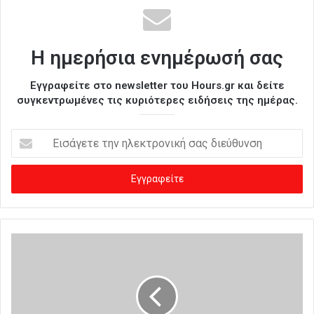
Η ημερήσια ενημέρωσή σας
Εγγραφείτε στο newsletter του Hours.gr και δείτε
συγκεντρωμένες τις κυριότερες ειδήσεις της ημέρας.
Ε
ι
σ
ά
γ
ε
τ
ε
τ
η
ν
η
λ