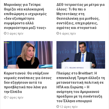
Μαρινάκης για Τσίπρα:
ΔΕΘ τετραετίας με μέτρα για
Θυμίζει νέα καλοκαιρινή
όλους: Τι θα πει ο
επιθεώρηση ο ισχυρισμός
Μητσοτάκης στη
«δεν εξυπηρέτησα
Θεσσαλονίκη για μισθούς,
συμφέροντα αλλά
συντάξεις, επιχειρήσεις,
συγκρούστηκα μαζί τους»
αγρότες και στεγαστικό
3 ώρες πρίν
6 ώρες πρίν
Καρυστιανού: Θα υπάρξουν
Πλεύρης στο Breitbart: Η
νομικές συνέπειες για όσους
επανεκλογή Τραμπ άλλαξε τη
δεν εξηγήσουν αυτά τα
μεταναστευτική πολιτική σε
προσβλητικά που λένε για
ΗΠΑ και Ευρώπη – Η
την Ελπίδα
ανάρτηση του Αμερικανού
προέδρου με τη συνέντευξη
7 ώρες πρίν
του Έλληνα υπουργού
12 ώρες πρίν