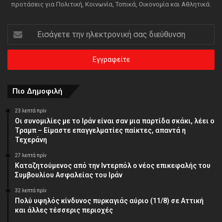
προτάσεις για Πολιτική, Κοινωνία, Τοπικά, Οικονομία και Αθλητικά.
Εισάγετε
την
ηλεκτρονική
σας
διεύθυνση
Πιο Δημοφιλή
23 λεπτά πρίν
Οι συνομιλίες με το Ιράν είναι σαν μια παρτίδα σκάκι, λέει ο
Τραμπ – Είμαστε επαγγελματίες παίκτες, απαντά η
Τεχεράνη
27 λεπτά πρίν
Καταζητούμενος από την Ιντερπόλ ο νέος επικεφαλής του
Συμβουλίου Ασφαλείας του Ιράν
32 λεπτά πρίν
Πολύ υψηλός κίνδυνος πυρκαγιάς αύριο (11/8) σε Αττική
και άλλες τέσσερις περιοχές