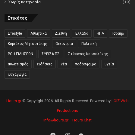
Χωρίς κατηγορία
(19)
Ετικέτες
Lifestyle
Αθλητικά
Διεθνή
Ελλάδα
ΗΠΑ
Ισραήλ
Κυριάκος Μητσοτάκης
Οικονομία
Πολιτική
ΡΟΗ ΕΙΔΗΣΕΩΝ
ΣΥΡΙΖΑ ΠΣ
Στέφανος Κασσελάκης
αθλητισμός
ειδήσεις
νέα
ποδόσφαιρο
υγεία
ψυχαγωγία
Hours.gr
© Copyright 2026, All Rights Reserved. Powered by
LOIZ Web
Productions
info@hours.gr
Hours Chat