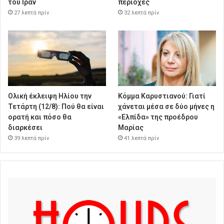
του Ιράν
περιοχές
27 λεπτά πρίν
32 λεπτά πρίν
Ολική έκλειψη Ηλίου την
Κόμμα Καρυστιανού: Γιατί
Τετάρτη (12/8): Πού θα είναι
χάνεται μέσα σε δύο μήνες η
ορατή και πόσο θα
«Ελπίδα» της προέδρου
διαρκέσει
Μαρίας
39 λεπτά πρίν
41 λεπτά πρίν