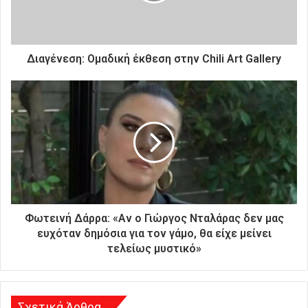
ε
κ
τ
ρ
Διαγένεση: Ομαδική έκθεση στην Chili Art Gallery
ο
ν
ι
κ
ή
σ
α
ς
δ
ι
ε
Φωτεινή Δάρρα: «Αν ο Γιώργος Νταλάρας δεν μας
ύ
ευχόταν δημόσια για τον γάμο, θα είχε μείνει
θ
τελείως μυστικό»
υ
ν
σ
η
Σχετικά Άρθρα