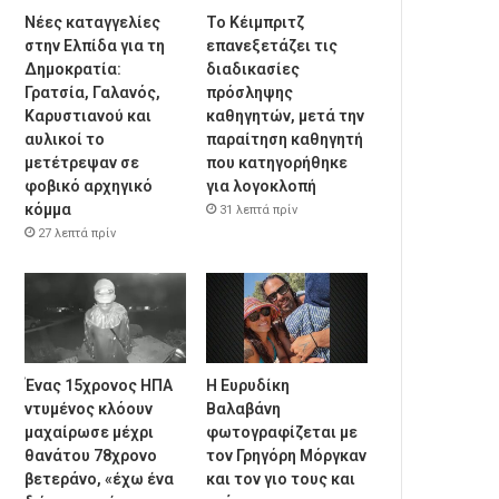
Νέες καταγγελίες
Το Κέιμπριτζ
στην Ελπίδα για τη
επανεξετάζει τις
Δημοκρατία:
διαδικασίες
Γρατσία, Γαλανός,
πρόσληψης
Καρυστιανού και
καθηγητών, μετά την
αυλικοί το
παραίτηση καθηγητή
μετέτρεψαν σε
που κατηγορήθηκε
φοβικό αρχηγικό
για λογοκλοπή
κόμμα
31 λεπτά πρίν
27 λεπτά πρίν
Ένας 15χρονος ΗΠΑ
Η Ευρυδίκη
ντυμένος κλόουν
Βαλαβάνη
μαχαίρωσε μέχρι
φωτογραφίζεται με
θανάτου 78χρονο
τον Γρηγόρη Μόργκαν
βετεράνο, «έχω ένα
και τον γιο τους και