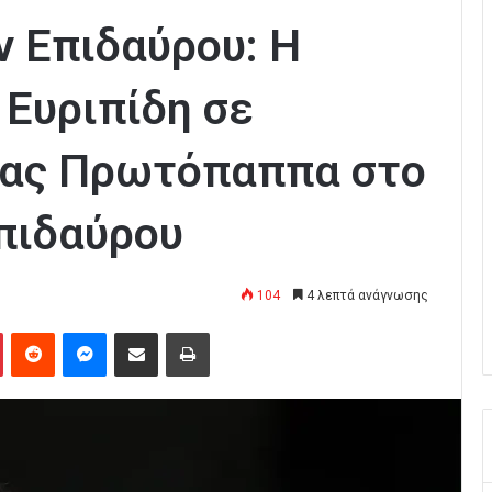
 Επιδαύρου: Η
 Ευριπίδη σε
ίας Πρωτόπαππα στο
πιδαύρου
104
4 λεπτά ανάγνωσης
Pinterest
Reddit
Messenger
Κοινοποίηση μέσω Email
Εκτύπωση