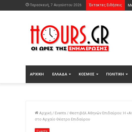
Παρασκευή, 7 Αυγούστου 2026
Έκτακτες Ειδήσεις
ΑΡΧΙΚΉ
ΕΛΛΆΔΑ
ΚΌΣΜΟΣ
ΠΟΛΙΤΙΚΉ
Αρχική
/
Events
/
Φεστιβάλ Αθηνών Επιδαύρου: Η «Α
στο Αρχαίο Θέατρο Επιδαύρου
Events