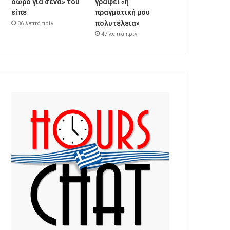
δώρο για σένα» του
γράφει «η
είπε
πραγματική μου
πολυτέλεια»
36 λεπτά πρίν
47 λεπτά πρίν