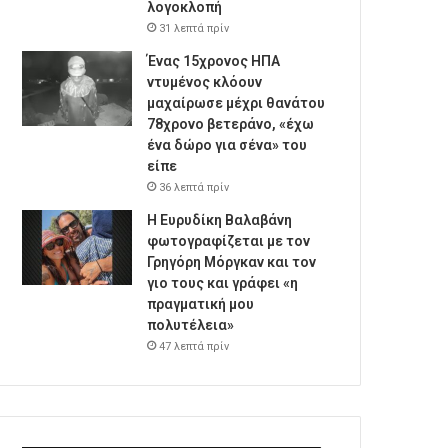
λογοκλοπή
31 λεπτά πρίν
Ένας 15χρονος ΗΠΑ
ντυμένος κλόουν
μαχαίρωσε μέχρι θανάτου
78χρονο βετεράνο, «έχω
ένα δώρο για σένα» του
είπε
36 λεπτά πρίν
Η Ευρυδίκη Βαλαβάνη
φωτογραφίζεται με τον
Γρηγόρη Μόργκαν και τον
γιο τους και γράφει «η
πραγματική μου
πολυτέλεια»
47 λεπτά πρίν