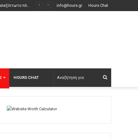
Νέες καταγγελίες στην Ελπίδα για τη Δημοκρατία: Γρατσία, Γαλανός, Καρυστιανού και αυλικοί το μετέτρεψαν σε φοβικό αρχηγικό κόμμα
info@hours.gr
Hours Chat
Αναζήτηση
S
HOURS CHAT
για