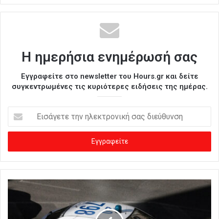
Η ημερήσια ενημέρωσή σας
Εγγραφείτε στο newsletter του Hours.gr και δείτε
συγκεντρωμένες τις κυριότερες ειδήσεις της ημέρας.
Ε
ι
σ
ά
γ
ε
τ
ε
τ
η
ν