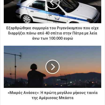
η
λ
ε
κ
τ
ρ
Εξαρθρώθηκε συμμορία του Ριγανόκαμπου που είχε
ο
διαρρήξει πάνω από 40 σπίτια στην Πάτρα με λεία
ν
άνω των 100.000 ευρώ
ι
κ
ή
σ
α
ς
δ
ι
ε
ύ
θ
«Μικρές Ανάσες»: Η πρώτη μεγάλου μήκους ταινία
υ
της Αμέρισσας Μπάστα
ν