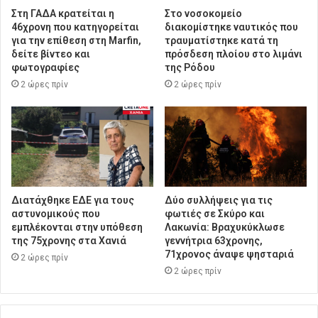
Στη ΓΑΔΑ κρατείται η
Στο νοσοκομείο
46χρονη που κατηγορείται
διακομίστηκε ναυτικός που
για την επίθεση στη Marfin,
τραυματίστηκε κατά τη
δείτε βίντεο και
πρόσδεση πλοίου στο λιμάνι
φωτογραφίες
της Ρόδου
2 ώρες πρίν
2 ώρες πρίν
Διατάχθηκε ΕΔΕ για τους
Δύο συλλήψεις για τις
αστυνομικούς που
φωτιές σε Σκύρο και
εμπλέκονται στην υπόθεση
Λακωνία: Βραχυκύκλωσε
της 75χρονης στα Χανιά
γεννήτρια 63χρονης,
71χρονος άναψε ψησταριά
2 ώρες πρίν
2 ώρες πρίν