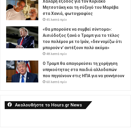
Χαλαρή έξοδος για τον Κυριάκο
Μητσοτάκη και τη σύζυγό του Μαρέβα
στα Χανιά, φωτογραφίες
45 λεπτά πρίν
«Θα μπορούσε να συμβεί σύντομα»:
Αισιόδοξος ξανά ο Τραμπ για το τέλος
του πολέμου με το Ιράν, «δεν νομίζω ότι
μπορούν ν’ αντέξουν πολύ ακόμα»
48 λεπτά πρίν
Ο Τραμπ θα απαγορεύσει τη χορήγηση
υπηκοότητας στα παιδιά αλλοδαπών
που πηγαίνουν στις ΗΠΑ για να γεννήσουν
60 λεπτά πρίν
Ακολουθήστε το Hours.gr News