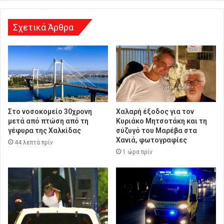
σ
η
Σχετικά Άρθρα
Στο νοσοκομείο 30χρονη
Χαλαρή έξοδος για τον
μετά από πτώση από τη
Κυριάκο Μητσοτάκη και τη
γέφυρα της Χαλκίδας
σύζυγό του Μαρέβα στα
Χανιά, φωτογραφίες
44 λεπτά πρίν
1 ώρα πρίν