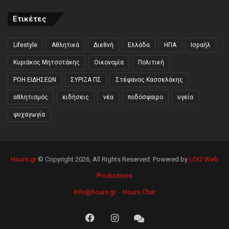
Ετικέτες
Lifestyle
Αθλητικά
Διεθνή
Ελλάδα
ΗΠΑ
Ισραήλ
Κυριάκος Μητσοτάκης
Οικονομία
Πολιτική
ΡΟΗ ΕΙΔΗΣΕΩΝ
ΣΥΡΙΖΑ ΠΣ
Στέφανος Κασσελάκης
αθλητισμός
ειδήσεις
νέα
ποδόσφαιρο
υγεία
ψυχαγωγία
Hours.gr
© Copyright 2026, All Rights Reserved. Powered by
LOIZ Web
Productions
info@hours.gr
Hours Chat
Facebook
Instagram
Hours