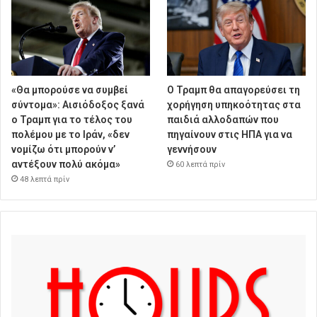
«Θα μπορούσε να συμβεί
Ο Τραμπ θα απαγορεύσει τη
σύντομα»: Αισιόδοξος ξανά
χορήγηση υπηκοότητας στα
ο Τραμπ για το τέλος του
παιδιά αλλοδαπών που
πολέμου με το Ιράν, «δεν
πηγαίνουν στις ΗΠΑ για να
νομίζω ότι μπορούν ν’
γεννήσουν
αντέξουν πολύ ακόμα»
60 λεπτά πρίν
48 λεπτά πρίν