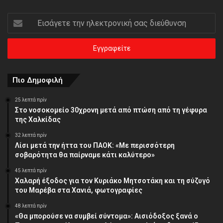
Εισάγετε
την
ηλεκτρονική
σας
διεύθυνση
Πιο Δημοφιλή
25 λεπτά πρίν
Στο νοσοκομείο 30χρονη μετά από πτώση από τη γέφυρα
της Χαλκίδας
32 λεπτά πρίν
Λίσι μετά την ήττα του ΠΑΟΚ: «Με περισσότερη
σοβαρότητα θα παίρναμε κάτι καλύτερο»
45 λεπτά πρίν
Χαλαρή έξοδος για τον Κυριάκο Μητσοτάκη και τη σύζυγό
του Μαρέβα στα Χανιά, φωτογραφίες
48 λεπτά πρίν
«Θα μπορούσε να συμβεί σύντομα»: Αισιόδοξος ξανά ο