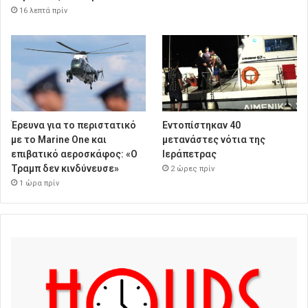
16 λεπτά πρίν
Έρευνα για το περιστατικό
Εντοπίστηκαν 40
με το Marine One και
μετανάστες νότια της
επιβατικό αεροσκάφος: «Ο
Ιεράπετρας
Τραμπ δεν κινδύνευσε»
2 ώρες πρίν
1 ώρα πρίν