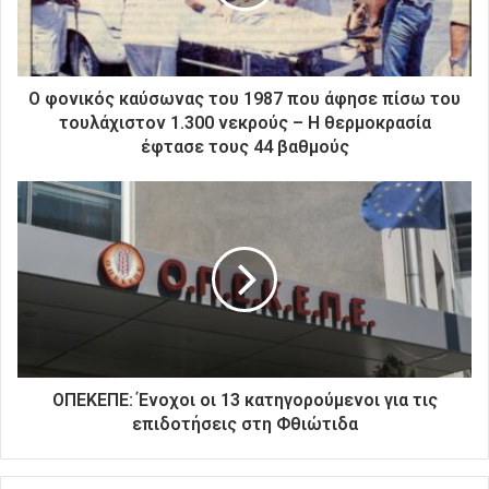
λ
ε
κ
τ
ρ
Ο φονικός καύσωνας του 1987 που άφησε πίσω του
ο
τουλάχιστον 1.300 νεκρούς – Η θερμοκρασία
ν
έφτασε τους 44 βαθμούς
ι
κ
ή
σ
α
ς
δ
ι
ε
ύ
θ
ΟΠΕΚΕΠΕ: Ένοχοι οι 13 κατηγορούμενοι για τις
υ
επιδοτήσεις στη Φθιώτιδα
ν
σ
η