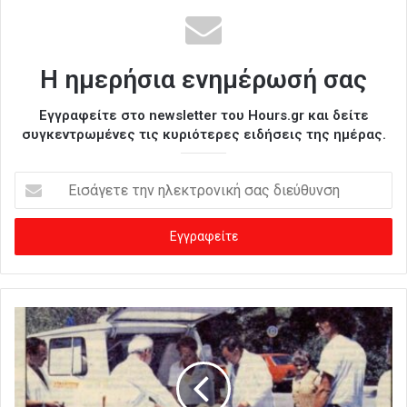
Η ημερήσια ενημέρωσή σας
Εγγραφείτε στο newsletter του Hours.gr και δείτε
συγκεντρωμένες τις κυριότερες ειδήσεις της ημέρας.
Ε
ι
σ
ά
γ
ε
τ
ε
τ
η
ν
η