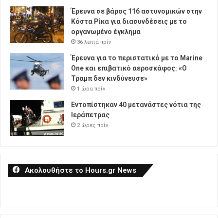
Έρευνα σε βάρος 116 αστυνομικών στην
Κόστα Ρίκα για διασυνδέσεις με το
οργανωμένο έγκλημα
36 λεπτά πρίν
Έρευνα για το περιστατικό με το Marine
One και επιβατικό αεροσκάφος: «Ο
Τραμπ δεν κινδύνευσε»
1 ώρα πρίν
Εντοπίστηκαν 40 μετανάστες νότια της
Ιεράπετρας
2 ώρες πρίν
Ακολουθήστε το Hours.gr News