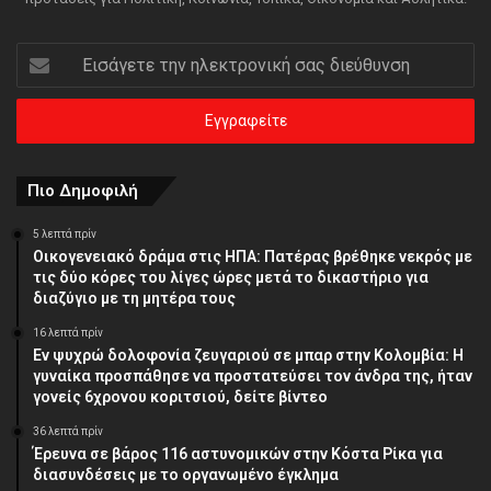
Εισάγετε
την
ηλεκτρονική
σας
διεύθυνση
Πιο Δημοφιλή
5 λεπτά πρίν
Οικογενειακό δράμα στις ΗΠΑ: Πατέρας βρέθηκε νεκρός με
τις δύο κόρες του λίγες ώρες μετά το δικαστήριο για
διαζύγιο με τη μητέρα τους
16 λεπτά πρίν
Εν ψυχρώ δολοφονία ζευγαριού σε μπαρ στην Κολομβία: Η
γυναίκα προσπάθησε να προστατεύσει τον άνδρα της, ήταν
γονείς 6χρονου κοριτσιού, δείτε βίντεο
36 λεπτά πρίν
Έρευνα σε βάρος 116 αστυνομικών στην Κόστα Ρίκα για
διασυνδέσεις με το οργανωμένο έγκλημα