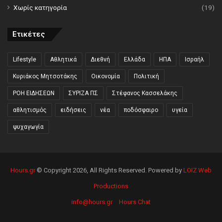
Χωρίς κατηγορία
(19)
Ετικέτες
Lifestyle
Αθλητικά
Διεθνή
Ελλάδα
ΗΠΑ
Ισραήλ
Κυριάκος Μητσοτάκης
Οικονομία
Πολιτική
ΡΟΗ ΕΙΔΗΣΕΩΝ
ΣΥΡΙΖΑ ΠΣ
Στέφανος Κασσελάκης
αθλητισμός
ειδήσεις
νέα
ποδόσφαιρο
υγεία
ψυχαγωγία
Hours.gr
© Copyright 2026, All Rights Reserved. Powered by
LOIZ Web
Productions
info@hours.gr
Hours Chat