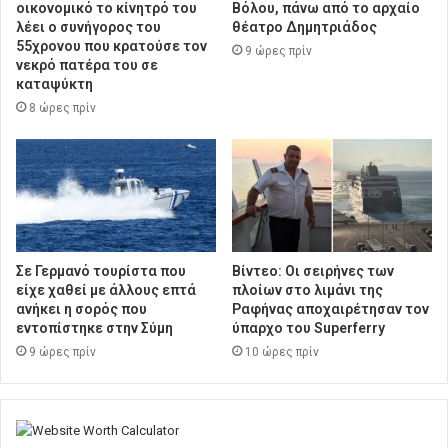
οικονομικό το κίνητρό του
Βόλου, πάνω από το αρχαίο
λέει ο συνήγορος του
θέατρο Δημητριάδος
55χρονου που κρατούσε τον
9 ώρες πρίν
νεκρό πατέρα του σε
καταψύκτη
8 ώρες πρίν
Σε Γερμανό τουρίστα που
Βίντεο: Οι σειρήνες των
είχε χαθεί με άλλους επτά
πλοίων στο λιμάνι της
ανήκει η σορός που
Ραφήνας αποχαιρέτησαν τον
εντοπίστηκε στην Σύμη
ύπαρχο του Superferry
9 ώρες πρίν
10 ώρες πρίν