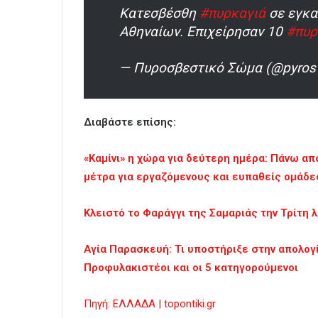
Κατεσβέσθη
#πυρκαγιά
σε εγκα
Αθηναίων. Επιχείρησαν 10
#πυρ
— Πυροσβεστικό Σώμα (@pyrosv
Διαβάστε επίσης:
«Καμίνι» η χώρα για δεύτερη ημέρα: Πάνω απ
μέτρα για εργαζόμενους και ευπαθείς ομάδε
Κλειστό το Φαράγγι της Σαμαριάς την Τρίτη
Αγία Παρασκευή: Τι υποστήριξε στην απολογ
Προφυλακιστέοι και οι 5 κατηγορούμενοι
Πηγή: ΕΛΛΑΔΑ | topontiki.gr