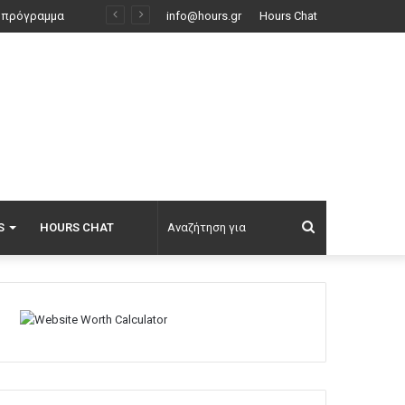
Η Νατάσα Εξηνταβελώνη επισκέφτηκε τη Λίλα Μπακλέση στο μαιευτήριο: Ελπίδα για τον κόσμο τούτο, οι φίλοι μου κάνουν παιδιά
info@hours.gr
Hours Chat
Αναζήτηση
S
HOURS CHAT
για