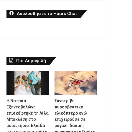
Ακολουθήστε το Hours Chat
Πιο Δημοφιλή
Η Νατάσα
Συνετρίβη
Εξηνταβελώνη
πυροσβεστικό
επισκέφτηκε τη Λίλα
ελικόπτερο ενώ
Μπακλέση στο
επιχειρούσε σε
μαιευτήριο: Ελπίδα
μεγάλη δασική
για τον κόσμο τούτο,
πυρκαγιά στη Γιούτα