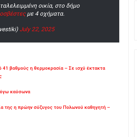
ταλελειμμένη οικία, στο δήμο
οσβέστες
με 4 οχήματα.
estiki)
July 22, 2025
ό 41 βαθμούς η θερμοκρασία – Σε ισχύ έκτακτα
ς
 λόγω καύσωνα
ία της η πρώην σύζυγος του Πολωνού καθηγητή –