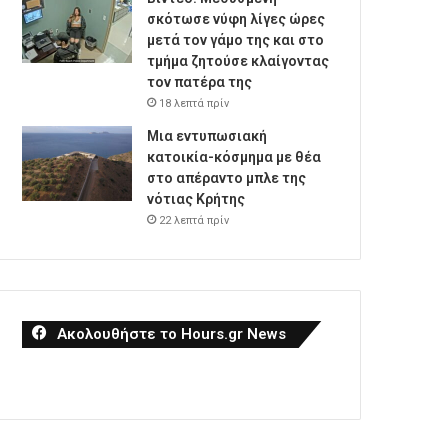
σκότωσε νύφη λίγες ώρες
μετά τον γάμο της και στο
τμήμα ζητούσε κλαίγοντας
τον πατέρα της
18 λεπτά πρίν
Μια εντυπωσιακή
κατοικία-κόσμημα με θέα
στο απέραντο μπλε της
νότιας Κρήτης
22 λεπτά πρίν
Ακολουθήστε το Hours.gr News