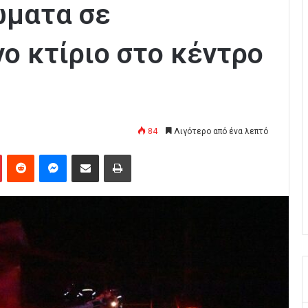
ώματα σε
ο κτίριο στο κέντρο
84
Λιγότερο από ένα λεπτό
Pinterest
Reddit
Messenger
Κοινοποίηση μέσω Email
Εκτύπωση