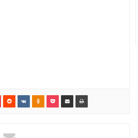
Pinterest
Reddit
VKontakte
Odnoklassniki
Pocket
Κοινοποίηση μέσω Email
Εκτύπωση