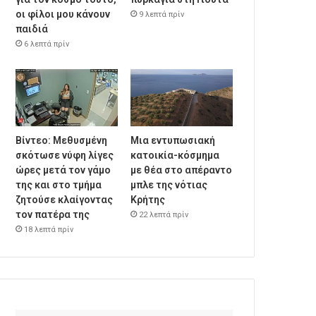
οι φίλοι μου κάνουν
9 λεπτά πρίν
παιδιά
6 λεπτά πρίν
Βίντεο: Μεθυσμένη
Μια εντυπωσιακή
σκότωσε νύφη λίγες
κατοικία-κόσμημα
ώρες μετά τον γάμο
με θέα στο απέραντο
της και στο τμήμα
μπλε της νότιας
ζητούσε κλαίγοντας
Κρήτης
τον πατέρα της
22 λεπτά πρίν
18 λεπτά πρίν