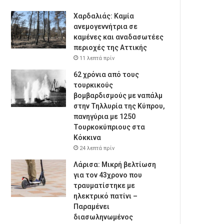
Χαρδαλιάς: Καμία
ανεμογεννήτρια σε
καμένες και αναδασωτέες
περιοχές της Αττικής
11 λεπτά πρίν
62 χρόνια από τους
τουρκικούς
βομβαρδισμούς με ναπάλμ
στην Τηλλυρία της Κύπρου,
πανηγύρια με 1250
Τουρκοκύπριους στα
Κόκκινα
24 λεπτά πρίν
Λάρισα: Μικρή βελτίωση
για τον 43χρονο που
τραυματίστηκε με
ηλεκτρικό πατίνι –
Παραμένει
διασωληνωμένος