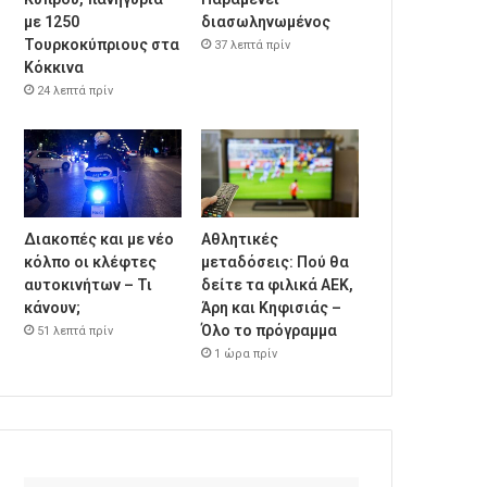
με 1250
διασωληνωμένος
Τουρκοκύπριους στα
37 λεπτά πρίν
Κόκκινα
24 λεπτά πρίν
Διακοπές και με νέο
Αθλητικές
κόλπο οι κλέφτες
μεταδόσεις: Πού θα
αυτοκινήτων – Τι
δείτε τα φιλικά ΑΕΚ,
κάνουν;
Άρη και Κηφισιάς –
Όλο το πρόγραμμα
51 λεπτά πρίν
1 ώρα πρίν