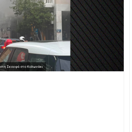
στη Σκουφά στο Κολωνάκι