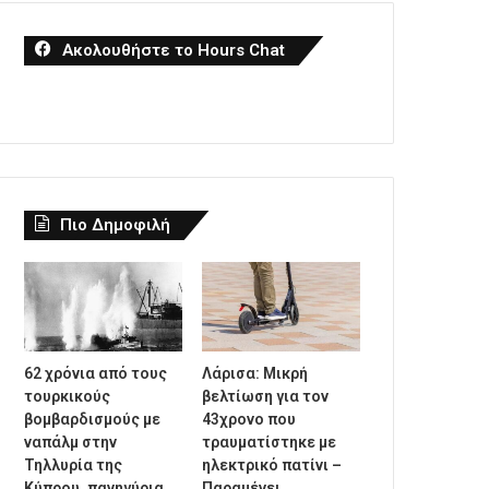
Ακολουθήστε το Hours Chat
Πιο Δημοφιλή
62 χρόνια από τους
Λάρισα: Μικρή
τουρκικούς
βελτίωση για τον
βομβαρδισμούς με
43χρονο που
ναπάλμ στην
τραυματίστηκε με
Τηλλυρία της
ηλεκτρικό πατίνι –
Κύπρου, πανηγύρια
Παραμένει