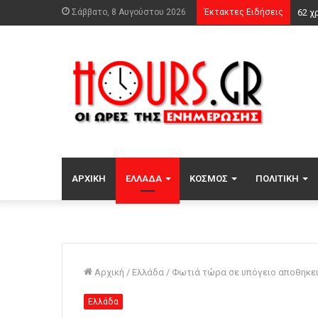
Σάββατο, 8 Αυγούστου 2026
Έκτακτες Ειδήσεις
ΑΡΧΙΚΉ
ΕΛΛΆΔΑ
ΚΌΣΜΟΣ
ΠΟΛΙΤΙΚΉ
Αρχική
/
Ελλάδα
/
Φωτιά τώρα σε υπόγειο αποθηκε
Ελλάδα