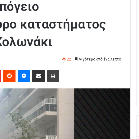
πόγειο
ώρο καταστήματος
Κολωνάκι
22
Λιγότερο από ένα λεπτό
Pinterest
Reddit
Messenger
Κοινοποίηση μέσω Email
Εκτύπωση