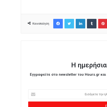
Facebook
Twitter
LinkedIn
Tumblr
Κοινοποίηση
Η ημερήσια
Εγγραφείτε στο newsletter του Hours.gr κα
Ε
ι
σ
ά