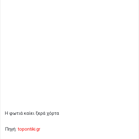
Η φωτιά καίει ξερά χόρτα
Πηγή:
topontiki.gr