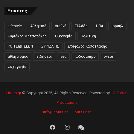
Ετικέτες
Lifestyle
Αθλητικά
Διεθνή
Ελλάδα
ΗΠΑ
Ισραήλ
Κυριάκος Μητσοτάκης
Οικονομία
Πολιτική
ΡΟΗ ΕΙΔΗΣΕΩΝ
ΣΥΡΙΖΑ ΠΣ
Στέφανος Κασσελάκης
αθλητισμός
ειδήσεις
νέα
ποδόσφαιρο
υγεία
ψυχαγωγία
Hours.gr
© Copyright 2026, All Rights Reserved. Powered by
LOIZ Web
Productions
info@hours.gr
Hours Chat
Facebook
Instagram
Hours