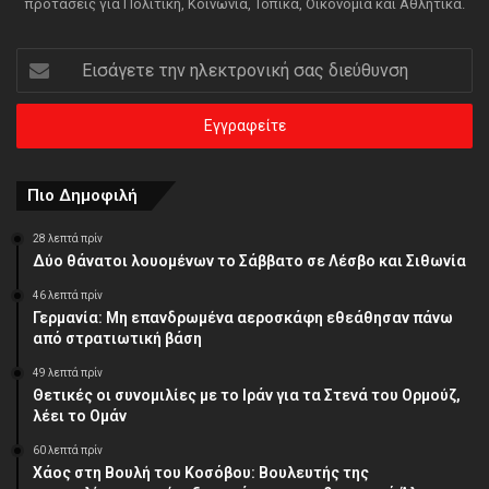
προτάσεις για Πολιτική, Κοινωνία, Τοπικά, Οικονομία και Αθλητικά.
Εισάγετε
την
ηλεκτρονική
σας
διεύθυνση
Πιο Δημοφιλή
28 λεπτά πρίν
Δύο θάνατοι λουομένων το Σάββατο σε Λέσβο και Σιθωνία
46 λεπτά πρίν
Γερμανία: Μη επανδρωμένα αεροσκάφη εθεάθησαν πάνω
από στρατιωτική βάση
49 λεπτά πρίν
Θετικές οι συνομιλίες με το Ιράν για τα Στενά του Ορμούζ,
λέει το Ομάν
60 λεπτά πρίν
Χάος στη Βουλή του Κοσόβου: Βουλευτής της