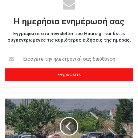
Η ημερήσια ενημέρωσή σας
Εγγραφείτε στο newsletter του Hours.gr και δείτε
συγκεντρωμένες τις κυριότερες ειδήσεις της ημέρας.
Ε
ι
σ
ά
γ
ε
τ
ε
τ
η
ν
η
λ