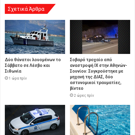
Σχετικά Άρθρα
Δύο θάνατοι λουομένων το
Σοβαρό τροχαίο από
Σάββατο σε Λέσβο και
αναστροφή ΙΧ στην Αθηνών-
Σιθωνία
Σουνίου: Συγκρούστηκε με
μηχανή της ΔΙΑΣ, δύο
1 ώρα πρίν
αστυνομικοί τραυματίες,
βίντεο
2 ώρες πρίν