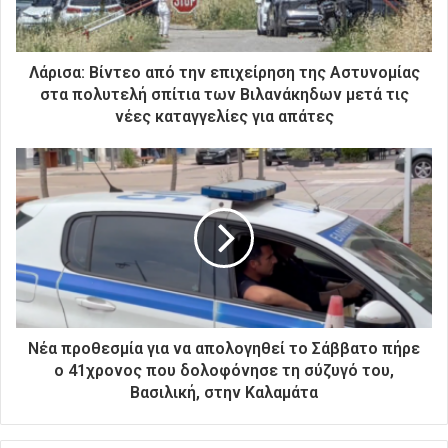
ε
κ
τ
ρ
Λάρισα: Βίντεο από την επιχείρηση της Αστυνομίας
ο
στα πολυτελή σπίτια των Βιλανάκηδων μετά τις
ν
νέες καταγγελίες για απάτες
ι
κ
ή
σ
α
ς
δ
ι
ε
ύ
θ
Νέα προθεσμία για να απολογηθεί το Σάββατο πήρε
υ
ο 41χρονος που δολοφόνησε τη σύζυγό του,
ν
Βασιλική, στην Καλαμάτα
σ
η