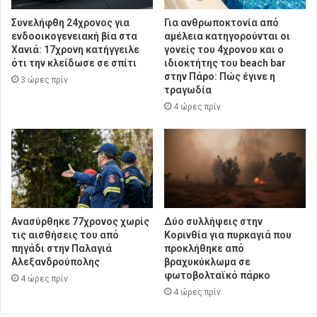
Συνελήφθη 24χρονος για
Για ανθρωποκτονία από
ενδοοικογενειακή βία στα
αμέλεια κατηγορούνται οι
Χανιά: 17χρονη κατήγγειλε
γονείς του 4χρονου και ο
ότι την κλείδωσε σε σπίτι
ιδιοκτήτης του beach bar
στην Πάρο: Πώς έγινε η
3 ώρες πρίν
τραγωδία
4 ώρες πρίν
Ανασύρθηκε 77χρονος χωρίς
Δύο συλλήψεις στην
τις αισθήσεις του από
Κορινθία για πυρκαγιά που
πηγάδι στην Παλαγιά
προκλήθηκε από
Αλεξανδρούπολης
βραχυκύκλωμα σε
φωτοβολταϊκό πάρκο
4 ώρες πρίν
4 ώρες πρίν