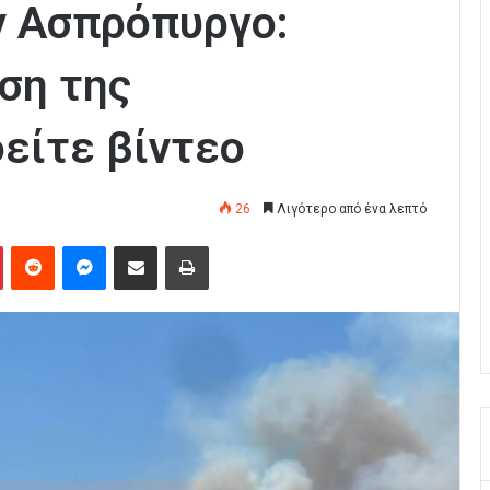
 Ασπρόπυργο:
ση της
είτε βίντεο
26
Λιγότερο από ένα λεπτό
Pinterest
Reddit
Messenger
Κοινοποίηση μέσω Email
Εκτύπωση