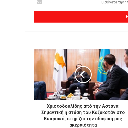
ι
σ
ά
γ
ε
τ
ε
τ
η
ν
η
λ
ε
κ
τ
ρ
ο
Χριστοδουλίδης από την Αστάνα:
ν
Σημαντική η στάση του Καζακστάν στο
ι
Κυπριακό, στηρίζει την εδαφική μας
κ
ακεραιότητα
ή