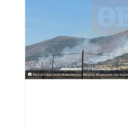
Φωτιά τώρα στον Ασπρόπυργο: Μεγάλη επιχείρηση της πυροσ