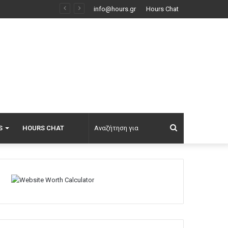
Λάμπρος Κωνσταντάρας για τα πρώτα γενέθλια χωρίς τον πατέρα του: Μου χρωστάς μια επίσκεψη, εις το επανιδείν
info@hours.gr
Hours Chat
Αναζήτηση
S
HOURS CHAT
για