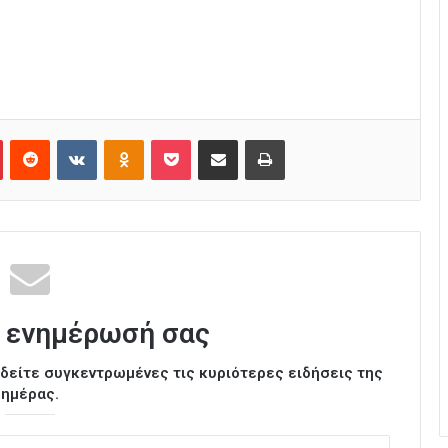
Pinterest
Reddit
VKontakte
Odnoklassniki
Pocket
Κοινοποίηση μέσω Email
Εκτύπωση
 ενημέρωσή σας
ι δείτε συγκεντρωμένες τις κυριότερες ειδήσεις της
ημέρας.