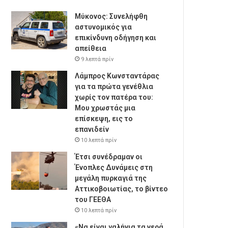
Μύκονος: Συνελήφθη
αστυνομικός για
επικίνδυνη οδήγηση και
απείθεια
9 λεπτά πρίν
Λάμπρος Κωνσταντάρας
για τα πρώτα γενέθλια
χωρίς τον πατέρα του:
Μου χρωστάς μια
επίσκεψη, εις το
επανιδείν
10 λεπτά πρίν
Έτσι συνέδραμαν οι
Ένοπλες Δυνάμεις στη
μεγάλη πυρκαγιά της
Αττικοβοιωτίας, το βίντεο
του ΓΕΕΘΑ
10 λεπτά πρίν
«Να είναι γαλήνια τα νερά