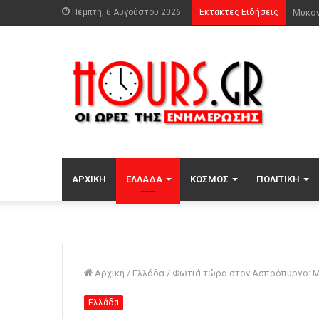
Πέμπτη, 6 Αυγούστου 2026
Έκτακτες Ειδήσεις
ΑΡΧΙΚΉ
ΕΛΛΆΔΑ
ΚΌΣΜΟΣ
ΠΟΛΙΤΙΚΉ
Αρχική
/
Ελλάδα
/
Φωτιά τώρα στον Ασπρόπυργο: Με
Ελλάδα