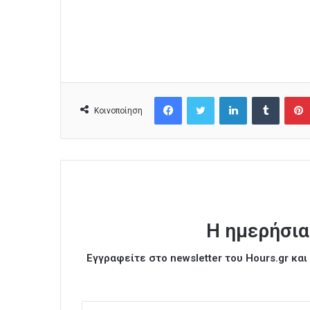
Facebook
Twitter
LinkedIn
Tumblr
Κοινοποίηση
Η ημερήσια
Εγγραφείτε στο newsletter του Hours.gr κα
Ε