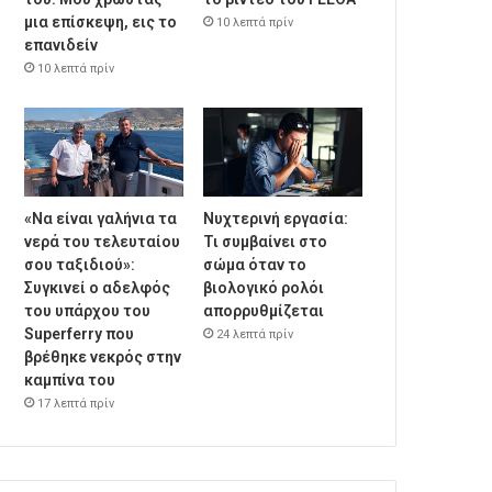
μια επίσκεψη, εις το
10 λεπτά πρίν
επανιδείν
10 λεπτά πρίν
«Να είναι γαλήνια τα
Νυχτερινή εργασία:
νερά του τελευταίου
Τι συμβαίνει στο
σου ταξιδιού»:
σώμα όταν το
Συγκινεί ο αδελφός
βιολογικό ρολόι
του υπάρχου του
απορρυθμίζεται
Superferry που
24 λεπτά πρίν
βρέθηκε νεκρός στην
καμπίνα του
17 λεπτά πρίν