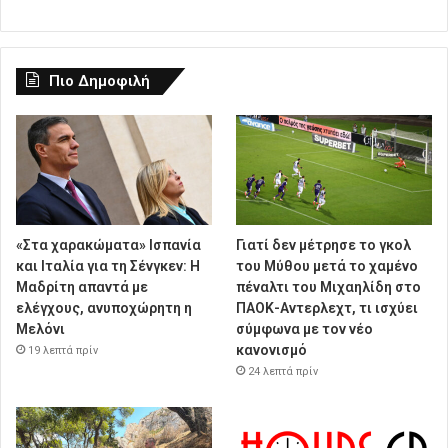
Πιο Δημοφιλή
«Στα χαρακώματα» Ισπανία
Γιατί δεν μέτρησε το γκολ
και Ιταλία για τη Σένγκεν: Η
του Μύθου μετά το χαμένο
Μαδρίτη απαντά με
πέναλτι του Μιχαηλίδη στο
ελέγχους, ανυποχώρητη η
ΠΑΟΚ-Αντερλεχτ, τι ισχύει
Μελόνι
σύμφωνα με τον νέο
κανονισμό
19 λεπτά πρίν
24 λεπτά πρίν