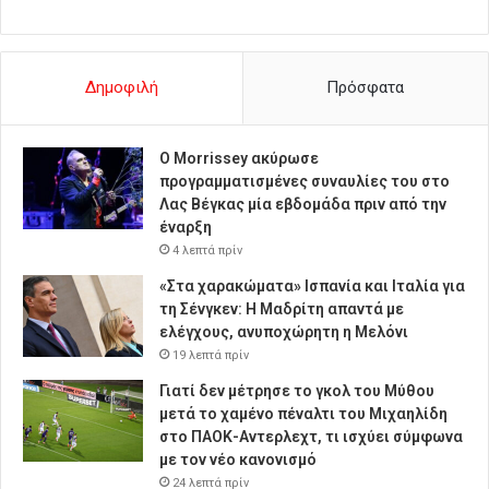
Δημοφιλή
Πρόσφατα
Ο Morrissey ακύρωσε
προγραμματισμένες συναυλίες του στο
Λας Βέγκας μία εβδομάδα πριν από την
έναρξη
4 λεπτά πρίν
«Στα χαρακώματα» Ισπανία και Ιταλία για
τη Σένγκεν: Η Μαδρίτη απαντά με
ελέγχους, ανυποχώρητη η Μελόνι
19 λεπτά πρίν
Γιατί δεν μέτρησε το γκολ του Μύθου
μετά το χαμένο πέναλτι του Μιχαηλίδη
στο ΠΑΟΚ-Αντερλεχτ, τι ισχύει σύμφωνα
με τον νέο κανονισμό
24 λεπτά πρίν