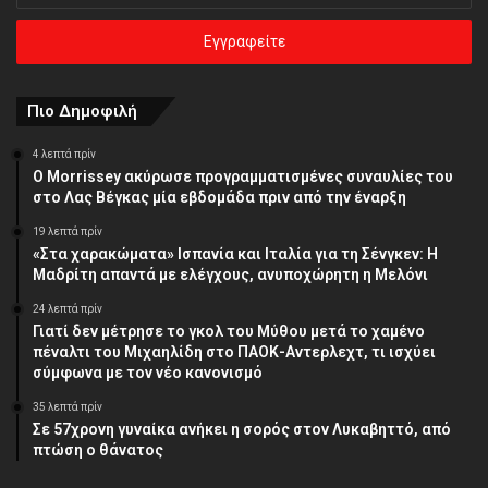
ηλεκτρονική
σας
διεύθυνση
Πιο Δημοφιλή
4 λεπτά πρίν
Ο Morrissey ακύρωσε προγραμματισμένες συναυλίες του
στο Λας Βέγκας μία εβδομάδα πριν από την έναρξη
19 λεπτά πρίν
«Στα χαρακώματα» Ισπανία και Ιταλία για τη Σένγκεν: Η
Μαδρίτη απαντά με ελέγχους, ανυποχώρητη η Μελόνι
24 λεπτά πρίν
Γιατί δεν μέτρησε το γκολ του Μύθου μετά το χαμένο
πέναλτι του Μιχαηλίδη στο ΠΑΟΚ-Αντερλεχτ, τι ισχύει
σύμφωνα με τον νέο κανονισμό
35 λεπτά πρίν
Σε 57χρονη γυναίκα ανήκει η σορός στον Λυκαβηττό, από
πτώση ο θάνατος