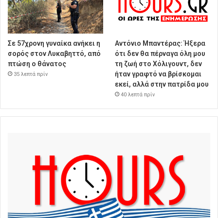
Σε 57χρονη γυναίκα ανήκει η
Αντόνιο Μπαντέρας: Ήξερα
σορός στον Λυκαβηττό, από
ότι δεν θα πέρναγα όλη μου
πτώση ο θάνατος
τη ζωή στο Χόλιγουντ, δεν
ήταν γραφτό να βρίσκομαι
35 λεπτά πρίν
εκεί, αλλά στην πατρίδα μου
40 λεπτά πρίν