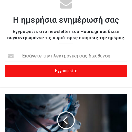
Η ημερήσια ενημέρωσή σας
Εγγραφείτε στο newsletter του Hours.gr και δείτε
συγκεντρωμένες τις κυριότερες ειδήσεις της ημέρας.
Ε
ι
σ
ά
γ
ε
τ
ε
τ
η
ν
η
λ