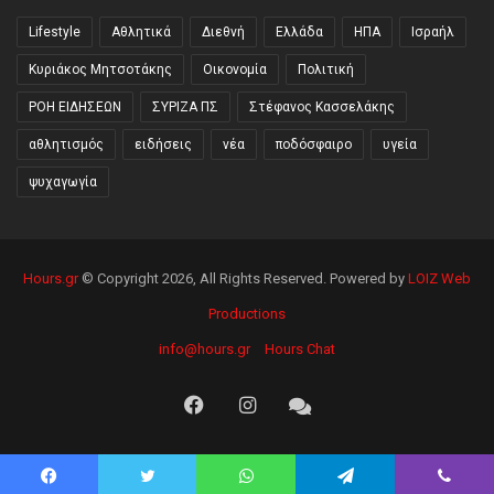
Lifestyle
Αθλητικά
Διεθνή
Ελλάδα
ΗΠΑ
Ισραήλ
Κυριάκος Μητσοτάκης
Οικονομία
Πολιτική
ΡΟΗ ΕΙΔΗΣΕΩΝ
ΣΥΡΙΖΑ ΠΣ
Στέφανος Κασσελάκης
αθλητισμός
ειδήσεις
νέα
ποδόσφαιρο
υγεία
ψυχαγωγία
Hours.gr
© Copyright 2026, All Rights Reserved. Powered by
LOIZ Web
Productions
info@hours.gr
Hours Chat
Facebook
Instagram
Hours
Chat