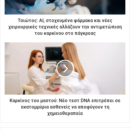
ε
κ
τ
ρ
Τσιώτος: AI, στοχευμένα φάρμακα και νέες
ο
χειρουργικές τεχνικές αλλάζουν την αντιμετώπιση
ν
του καρκίνου στο πάγκρεας
ι
κ
ή
σ
α
ς
δ
ι
ε
ύ
θ
Καρκίνος του μαστού: Νέο τεστ DNA επιτρέπει σε
υ
εκατομμύρια ασθενείς να αποφύγουν τη
ν
χημειοθεραπεία
σ
η