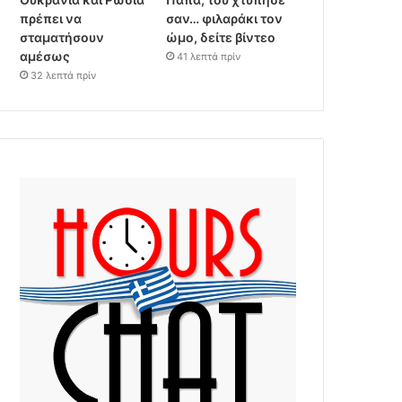
πρέπει να
σαν… φιλαράκι τον
σταματήσουν
ώμο, δείτε βίντεο
αμέσως
41 λεπτά πρίν
32 λεπτά πρίν