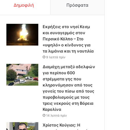
Δημοφιλή
Πρόσφατα
Εκρήξεις στο νησί Κεσμ
και συναγερμός στον
Περσικό Κόλπο – Στο
«υψηλό» ο κίνδυνος για
τα λιμάνια και τη ναυτιλία
9 λεπτά πρίν
Διαμάχη μεταξύ αδελφών
για περίπου 600
στρέμματα γης που
κληρονόμησαν από τους
γονείς του πίσω από τους
πυροβολισμούς με τους
τρεις νεκρούς στη Βόρεια
Καρολίνα
14 λεπτά πρίν
Χρίστος Κούγιας: Η