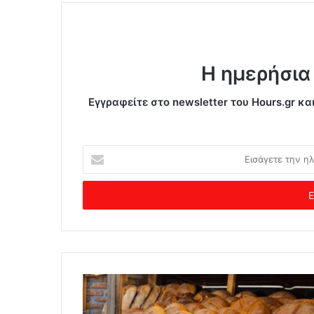
Η ημερήσια
Εγγραφείτε στο newsletter του Hours.gr κα
Ε
ι
σ
ά
γ
ε
τ
ε
τ
η
ν
η