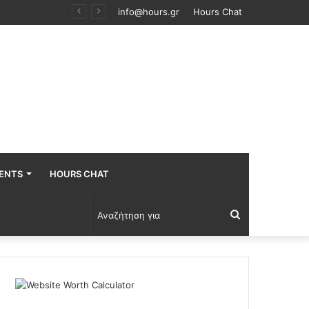
ου ζωή
info@hours.gr
Hours Chat
ENTS
HOURS CHAT
Αναζήτηση
για