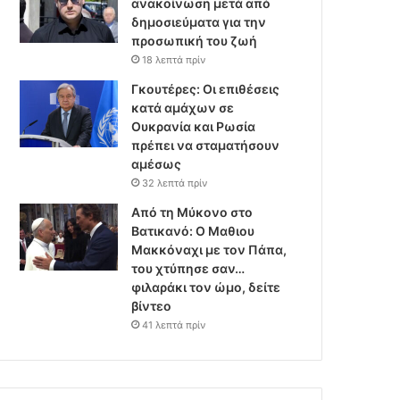
ανακοίνωση μετά από
δημοσιεύματα για την
προσωπική του ζωή
18 λεπτά πρίν
Γκουτέρες: Οι επιθέσεις
κατά αμάχων σε
Ουκρανία και Ρωσία
πρέπει να σταματήσουν
αμέσως
32 λεπτά πρίν
Από τη Μύκονο στο
Βατικανό: Ο Μαθιου
Μακκόναχι με τον Πάπα,
του χτύπησε σαν…
φιλαράκι τον ώμο, δείτε
βίντεο
41 λεπτά πρίν