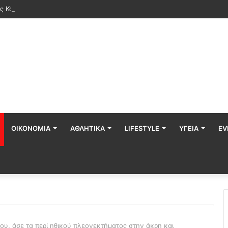
ος Κούγιας: Η ανακοίνωση μετά από δημοσιεύματα για την προσωπική τ
ΟΙΚΟΝΟΜΊΑ
ΑΘΛΗΤΙΚΆ
LIFESTYLE
ΥΓΕΊΑ
EV
μου, άσε τα περί ηθικού πλεονεκτήματος στην άκρη και