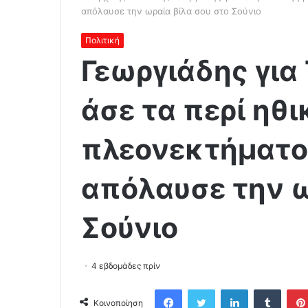
απόλαυσε την ωραία βίλα σου στο Σούνιο
Πολιτική
Γεωργιάδης για 
άσε τα περί ηθι
πλεονεκτήματος
απόλαυσε την ω
Σούνιο
4 εβδομάδες πρίν
Facebook
Twitter
LinkedIn
Tumblr
Κοινοποίηση