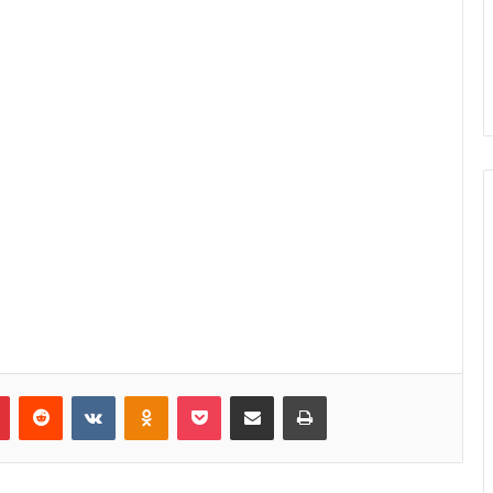
Pinterest
Reddit
VKontakte
Odnoklassniki
Pocket
Κοινοποίηση μέσω Email
Εκτύπωση