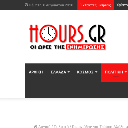
Χρίστ
Πέμπτη, 6 Αυγούστου 2026
Έκτακτες Ειδήσεις
ΑΡΧΙΚΉ
ΕΛΛΆΔΑ
ΚΌΣΜΟΣ
ΠΟΛΙΤΙΚΉ
Αρχική
/
Πολιτική
/
Γεωργιάδης για Τσίπρα: Αλέξη 