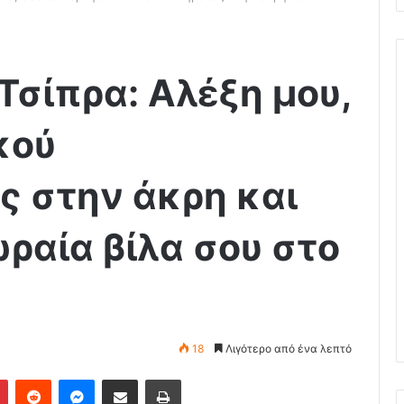
Τσίπρα: Αλέξη μου,
κού
 στην άκρη και
ραία βίλα σου στο
18
Λιγότερο από ένα λεπτό
Pinterest
Reddit
Messenger
Κοινοποίηση μέσω Email
Εκτύπωση