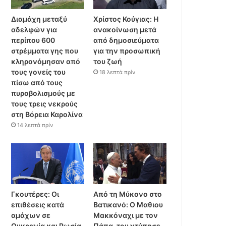
Διαμάχη μεταξύ
Χρίστος Κούγιας: Η
αδελφών για
ανακοίνωση μετά
περίπου 600
από δημοσιεύματα
στρέμματα γης που
για την προσωπική
κληρονόμησαν από
του ζωή
τους γονείς του
18 λεπτά πρίν
πίσω από τους
πυροβολισμούς με
τους τρεις νεκρούς
στη Βόρεια Καρολίνα
14 λεπτά πρίν
Γκουτέρες: Οι
Από τη Μύκονο στο
επιθέσεις κατά
Βατικανό: Ο Μαθιου
αμάχων σε
Μακκόναχι με τον
Ουκρανία και Ρωσία
Πάπα, του χτύπησε