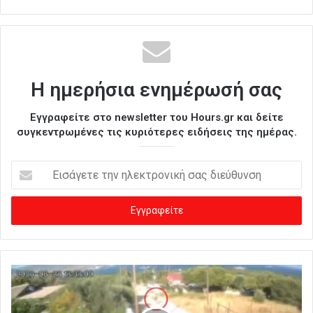
Η ημερήσια ενημέρωσή σας
Εγγραφείτε στο newsletter του Hours.gr και δείτε
συγκεντρωμένες τις κυριότερες ειδήσεις της ημέρας.
Ε
ι
σ
ά
γ
ε
τ
ε
τ
η