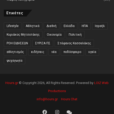
Ετικέτες
Lifestyle
Αθλητικά
Διεθνή
Ελλάδα
ΗΠΑ
Ισραήλ
Κυριάκος Μητσοτάκης
Οικονομία
Πολιτική
ΡΟΗ ΕΙΔΗΣΕΩΝ
ΣΥΡΙΖΑ ΠΣ
Στέφανος Κασσελάκης
αθλητισμός
ειδήσεις
νέα
ποδόσφαιρο
υγεία
ψυχαγωγία
Hours.gr
© Copyright 2026, All Rights Reserved. Powered by
LOIZ Web
Productions
info@hours.gr
Hours Chat
Facebook
Instagram
Hours