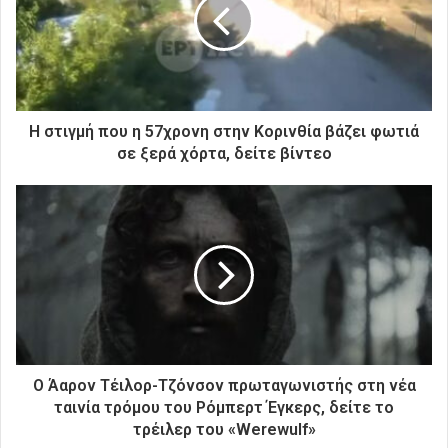
ν
η
λ
ε
κ
τ
ρ
Η στιγμή που η 57χρονη στην Κορινθία βάζει φωτιά
ο
σε ξερά χόρτα, δείτε βίντεο
ν
ι
κ
ή
σ
α
ς
δ
ι
ε
ύ
Ο Άαρον Τέιλορ-Τζόνσον πρωταγωνιστής στη νέα
θ
ταινία τρόμου του Ρόμπερτ Έγκερς, δείτε το
υ
τρέιλερ του «Werewulf»
ν