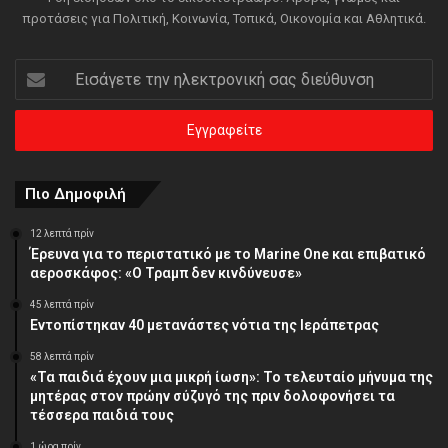
προτάσεις για Πολιτική, Κοινωνία, Τοπικά, Οικονομία και Αθλητικά.
Εισάγετε
την
ηλεκτρονική
σας
διεύθυνση
Πιο Δημοφιλή
12 λεπτά πρίν
Έρευνα για το περιστατικό με το Marine One και επιβατικό
αεροσκάφος: «Ο Τραμπ δεν κινδύνευσε»
45 λεπτά πρίν
Εντοπίστηκαν 40 μετανάστες νότια της Ιεράπετρας
58 λεπτά πρίν
«Τα παιδιά έχουν μια μικρή ίωση»: Το τελευταίο μήνυμα της
μητέρας στον πρώην σύζυγό της πριν δολοφονήσει τα
τέσσερα παιδιά τους
1 ώρα πρίν