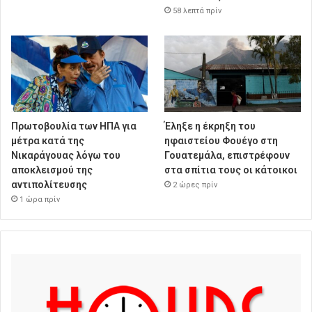
58 λεπτά πρίν
Πρωτοβουλία των ΗΠΑ για
Έληξε η έκρηξη του
μέτρα κατά της
ηφαιστείου Φουέγο στη
Νικαράγουας λόγω του
Γουατεμάλα, επιστρέφουν
αποκλεισμού της
στα σπίτια τους οι κάτοικοι
αντιπολίτευσης
2 ώρες πρίν
1 ώρα πρίν