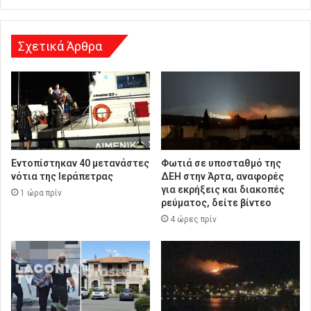
σ
η
Σχετικά Άρθρα
Εντοπίστηκαν 40 μετανάστες
Φωτιά σε υποσταθμό της
νότια της Ιεράπετρας
ΔΕΗ στην Άρτα, αναφορές
για εκρήξεις και διακοπές
1 ώρα πρίν
ρεύματος, δείτε βίντεο
4 ώρες πρίν