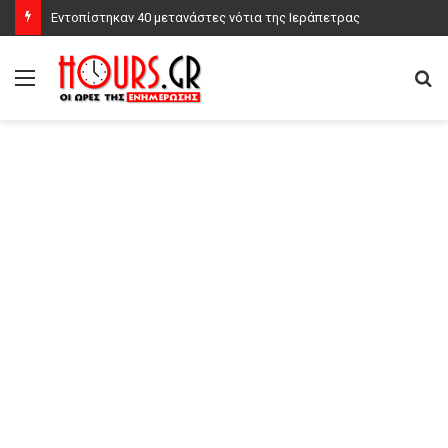
Εντοπίστηκαν 40 μετανάστες νότια της Ιεράπετρας
Μενού
Α
γι