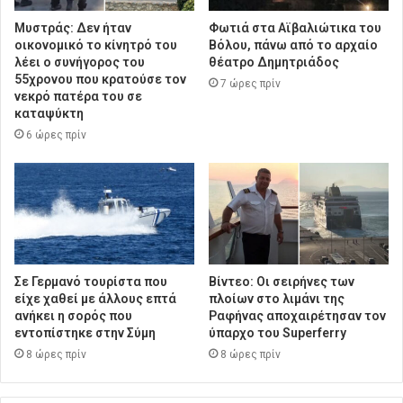
Μυστράς: Δεν ήταν
Φωτιά στα Αϊβαλιώτικα του
οικονομικό το κίνητρό του
Βόλου, πάνω από το αρχαίο
λέει ο συνήγορος του
θέατρο Δημητριάδος
55χρονου που κρατούσε τον
7 ώρες πρίν
νεκρό πατέρα του σε
καταψύκτη
6 ώρες πρίν
Σε Γερμανό τουρίστα που
Βίντεο: Οι σειρήνες των
είχε χαθεί με άλλους επτά
πλοίων στο λιμάνι της
ανήκει η σορός που
Ραφήνας αποχαιρέτησαν τον
εντοπίστηκε στην Σύμη
ύπαρχο του Superferry
8 ώρες πρίν
8 ώρες πρίν