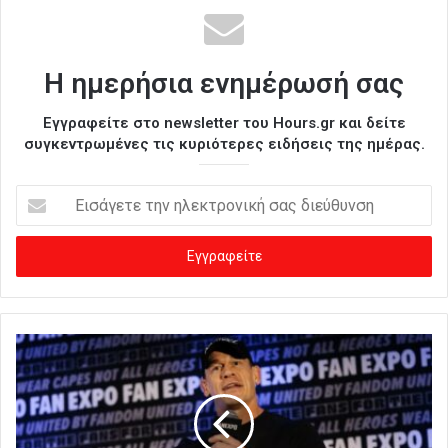
Η ημερήσια ενημέρωσή σας
Εγγραφείτε στο newsletter του Hours.gr και δείτε
συγκεντρωμένες τις κυριότερες ειδήσεις της ημέρας.
Ε
ι
σ
ά
γ
ε
τ
ε
τ
η
ν
η
λ