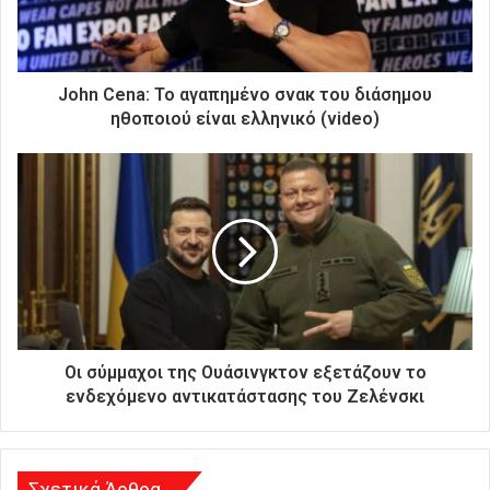
ε
κ
τ
ρ
John Cena: Το αγαπημένο σνακ του διάσημου
ο
ηθοποιού είναι ελληνικό (video)
ν
ι
κ
ή
σ
α
ς
δ
ι
ε
ύ
Oι σύμμαχοι της Ουάσινγκτον εξετάζουν το
θ
ενδεχόμενο αντικατάστασης του Ζελένσκι
υ
ν
σ
η
Σχετικά Άρθρα