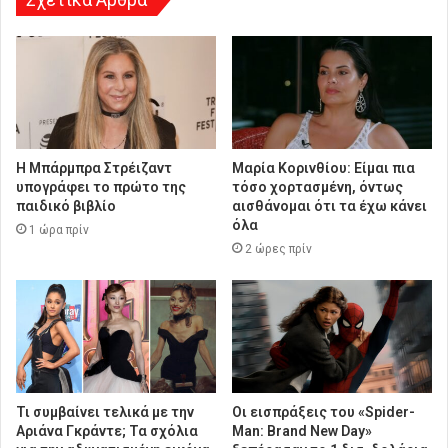
Η Μπάρμπρα Στρέιζαντ
Μαρία Κορινθίου: Είμαι πια
υπογράφει το πρώτο της
τόσο χορτασμένη, όντως
παιδικό βιβλίο
αισθάνομαι ότι τα έχω κάνει
όλα
1 ώρα πρίν
2 ώρες πρίν
Τι συμβαίνει τελικά με την
Οι εισπράξεις του «Spider-
Αριάνα Γκράντε; Τα σχόλια
Man: Brand New Day»