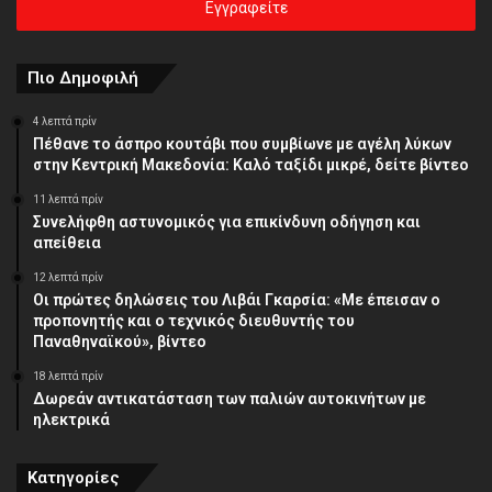
σας
διεύθυνση
Πιο Δημοφιλή
4 λεπτά πρίν
Πέθανε το άσπρο κουτάβι που συμβίωνε με αγέλη λύκων
στην Κεντρική Μακεδονία: Καλό ταξίδι μικρέ, δείτε βίντεο
11 λεπτά πρίν
Συνελήφθη αστυνομικός για επικίνδυνη οδήγηση και
απείθεια
12 λεπτά πρίν
Οι πρώτες δηλώσεις του Λιβάι Γκαρσία: «Με έπεισαν ο
προπονητής και ο τεχνικός διευθυντής του
Παναθηναϊκού», βίντεο
18 λεπτά πρίν
Δωρεάν αντικατάσταση των παλιών αυτοκινήτων με
ηλεκτρικά
Κατηγορίες