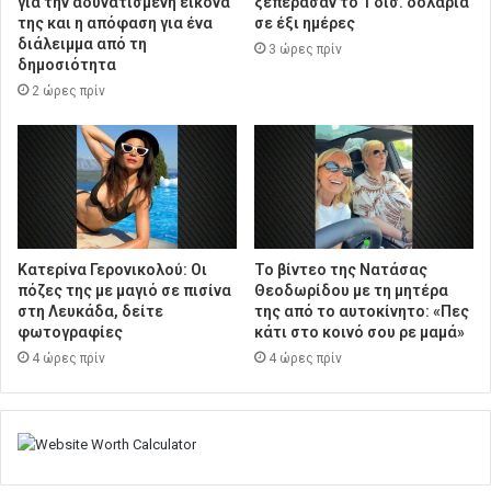
για την αδυνατισμένη εικόνα
ξεπέρασαν το 1 δισ. δολάρια
της και η απόφαση για ένα
σε έξι ημέρες
διάλειμμα από τη
3 ώρες πρίν
δημοσιότητα
2 ώρες πρίν
Κατερίνα Γερονικολού: Οι
Το βίντεο της Νατάσας
πόζες της με μαγιό σε πισίνα
Θεοδωρίδου με τη μητέρα
στη Λευκάδα, δείτε
της από το αυτοκίνητο: «Πες
φωτογραφίες
κάτι στο κοινό σου ρε μαμά»
4 ώρες πρίν
4 ώρες πρίν