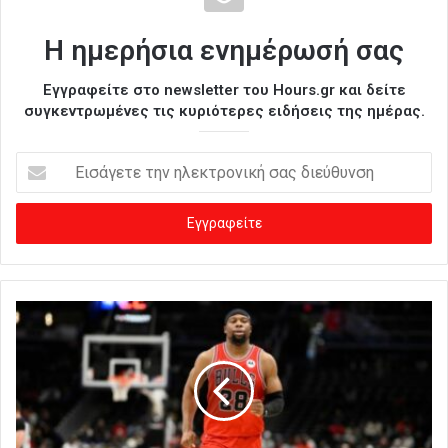
Η ημερήσια ενημέρωσή σας
Εγγραφείτε στο newsletter του Hours.gr και δείτε
συγκεντρωμένες τις κυριότερες ειδήσεις της ημέρας.
Ε
ι
σ
ά
γ
ε
τ
ε
τ
η
ν
η
λ
ε