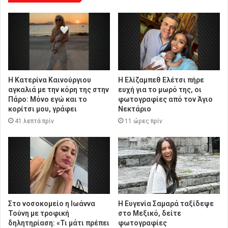
Η Κατερίνα Καινούργιου
Η Ελίζαμπεθ Ελέτσι πήρε
αγκαλιά με την κόρη της στην
ευχή για το μωρό της, οι
Πάρο: Μόνο εγώ και το
φωτογραφίες από τον Άγιο
κορίτσι μου, γράφει
Νεκτάριο
41 λεπτά πρίν
11 ώρες πρίν
Στο νοσοκομείο η Ιωάννα
Η Ευγενία Σαμαρά ταξίδεψε
Τούνη με τροφική
στο Μεξικό, δείτε
δηλητηρίαση: «Τι μάτι πρέπει
φωτογραφίες