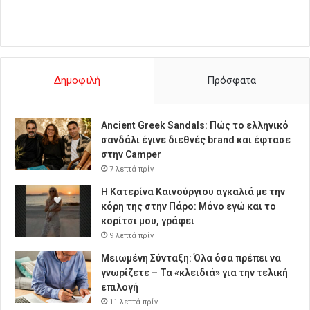
Δημοφιλή
Πρόσφατα
Ancient Greek Sandals: Πώς το ελληνικό
σανδάλι έγινε διεθνές brand και έφτασε
στην Camper
7 λεπτά πρίν
Η Κατερίνα Καινούργιου αγκαλιά με την
κόρη της στην Πάρο: Μόνο εγώ και το
κορίτσι μου, γράφει
9 λεπτά πρίν
Μειωμένη Σύνταξη: Όλα όσα πρέπει να
γνωρίζετε – Τα «κλειδιά» για την τελική
επιλογή
11 λεπτά πρίν