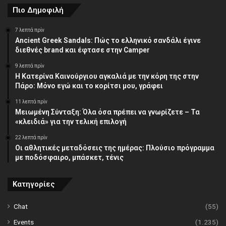
Πιο Δημοφιλή
7 λεπτά πρίν
Ancient Greek Sandals: Πώς το ελληνικό σανδάλι έγινε
διεθνές brand και έφτασε στην Camper
9 λεπτά πρίν
Η Κατερίνα Καινούργιου αγκαλιά με την κόρη της στην
Πάρο: Μόνο εγώ και το κορίτσι μου, γράφει
11 λεπτά πρίν
Μειωμένη Σύνταξη: Όλα όσα πρέπει να γνωρίζετε – Τα
«κλειδιά» για την τελική επιλογή
22 λεπτά πρίν
Οι αθλητικές μεταδόσεις της ημέρας: Πλούσιο πρόγραμμα
με ποδόσφαιρο, μπάσκετ, τένις
Κατηγορίες
Chat
(55)
Events
(1.235)