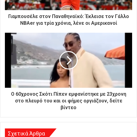
κ
τ
ρ
Γιαμπουσέλε στον Παναθηναϊκό: Έκλεισε τον Γάλλο
ο
NBAer για τρία χρόνια, λένε οι Αμερικανοί
ν
ι
κ
ή
σ
α
ς
δ
ι
ε
ύ
Ο 60χρονος Σκότι Πίπεν εμφανίστηκε με 23χρονη
θ
στο πλευρό του και οι φήμες οργιάζουν, δείτε
υ
βίντεο
ν
σ
η
Σχετικά Άρθρα