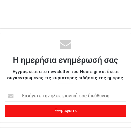
Η ημερήσια ενημέρωσή σας
Εγγραφείτε στο newsletter του Hours.gr και δείτε
συγκεντρωμένες τις κυριότερες ειδήσεις της ημέρας.
Ε
ι
σ
ά
γ
ε
τ