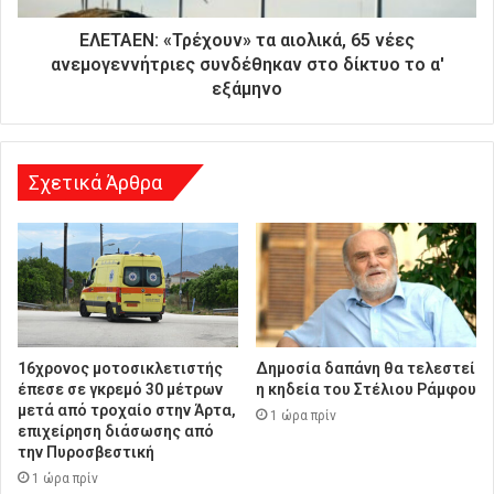
ύ
θ
ΕΛΕΤΑΕΝ: «Τρέχουν» τα αιολικά, 65 νέες
υ
ανεμογεννήτριες συνδέθηκαν στο δίκτυο το α'
ν
εξάμηνο
σ
η
Σχετικά Άρθρα
16χρονος μοτοσικλετιστής
Δημοσία δαπάνη θα τελεστεί
έπεσε σε γκρεμό 30 μέτρων
η κηδεία του Στέλιου Ράμφου
μετά από τροχαίο στην Άρτα,
1 ώρα πρίν
επιχείρηση διάσωσης από
την Πυροσβεστική
1 ώρα πρίν