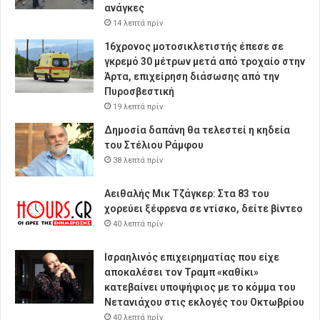
ανάγκες
14 λεπτά πρίν
16χρονος μοτοσικλετιστής έπεσε σε
γκρεμό 30 μέτρων μετά από τροχαίο στην
Άρτα, επιχείρηση διάσωσης από την
Πυροσβεστική
19 λεπτά πρίν
Δημοσία δαπάνη θα τελεστεί η κηδεία
του Στέλιου Ράμφου
38 λεπτά πρίν
Αειθαλής Μικ Τζάγκερ: Στα 83 του
χορεύει ξέφρενα σε ντίσκο, δείτε βίντεο
40 λεπτά πρίν
Ισραηλινός επιχειρηματίας που είχε
αποκαλέσει τον Τραμπ «καθίκι»
κατεβαίνει υποψήφιος με το κόμμα του
Νετανιάχου στις εκλογές του Οκτωβρίου
40 λεπτά πρίν