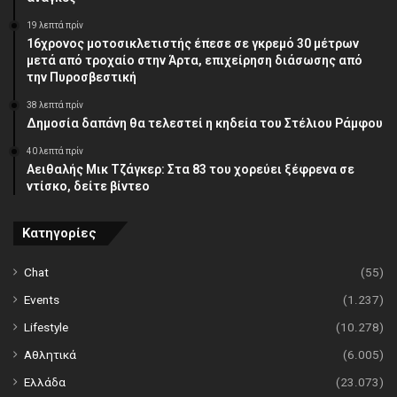
19 λεπτά πρίν
16χρονος μοτοσικλετιστής έπεσε σε γκρεμό 30 μέτρων
μετά από τροχαίο στην Άρτα, επιχείρηση διάσωσης από
την Πυροσβεστική
38 λεπτά πρίν
Δημοσία δαπάνη θα τελεστεί η κηδεία του Στέλιου Ράμφου
40 λεπτά πρίν
Αειθαλής Μικ Τζάγκερ: Στα 83 του χορεύει ξέφρενα σε
ντίσκο, δείτε βίντεο
Κατηγορίες
Chat
(55)
Events
(1.237)
Lifestyle
(10.278)
Αθλητικά
(6.005)
Ελλάδα
(23.073)