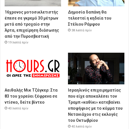
16χρονος μοτοσικλετιστής
Δημοσία δαπάνη θα
έπεσε σε γκρεμό 30 μέτρων
τελεστεί η κηδεία του
μετά από τροχαίο στην
Στέλιου Ράμφου
Άρτα, επιχείρηση διάσωσης
38 λεπτά πρίν
από την Πυροσβεστική
19 λεπτά πρίν
Αειθαλής Μικ Τζάγκερ: Στα
Ισραηλινός επιχειρηματίας
83 του χορεύει ξέφρενα σε
που είχε αποκαλέσει τον
ντίσκο, δείτε βίντεο
Τραμπ «καθίκι» κατεβαίνει
υποψήφιος με το κόμμα του
40 λεπτά πρίν
Νετανιάχου στις εκλογές
του Οκτωβρίου
40 λεπτά πρίν