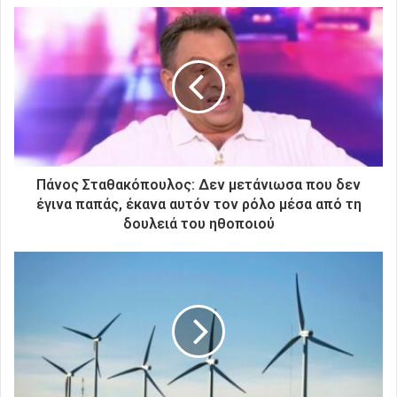
ε
τ
η
ν
η
λ
ε
κ
τ
ρ
Πάνος Σταθακόπουλος: Δεν μετάνιωσα που δεν
ο
έγινα παπάς, έκανα αυτόν τον ρόλο μέσα από τη
ν
δουλειά του ηθοποιού
ι
κ
ή
σ
α
ς
δ
ι
ε