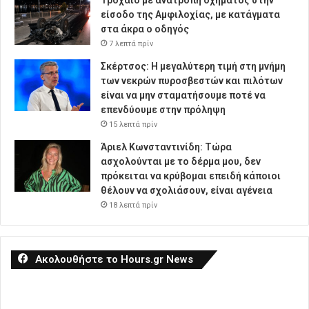
Τροχαίο με ανατροπή οχήματος στην
είσοδο της Αμφιλοχίας, με κατάγματα
στα άκρα ο οδηγός
7 λεπτά πρίν
Σκέρτσος: Η μεγαλύτερη τιμή στη μνήμη
των νεκρών πυροσβεστών και πιλότων
είναι να μην σταματήσουμε ποτέ να
επενδύουμε στην πρόληψη
15 λεπτά πρίν
Άριελ Κωνσταντινίδη: Τώρα
ασχολούνται με το δέρμα μου, δεν
πρόκειται να κρύβομαι επειδή κάποιοι
θέλουν να σχολιάσουν, είναι αγένεια
18 λεπτά πρίν
Ακολουθήστε το Hours.gr News