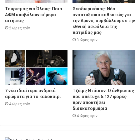
Τουρισμός για Όλους: Ποια
Θεοδωρικάκος: Νέο
ΑΦΜ υποβάλουν σήμερα
αναπτυξιακό καθεστώς για
αιτήσεις
την Αμυνα, συμβάλλουμε στην
εθνική ασφάλεια της
2 ώρες πρίν
πατρίδας μας
3 ώρες πρίν
7 νέα ιδιαίτερα ανδρικά
Τζέιμς Ντάισον: Ο άνθρωπος
αρώματα για το καλοκαίρι
που απέτυχε 5.127 φορές
πριν αποκτήσει
4 ώρες πρίν
δισεκατομμύρια
4 ώρες πρίν