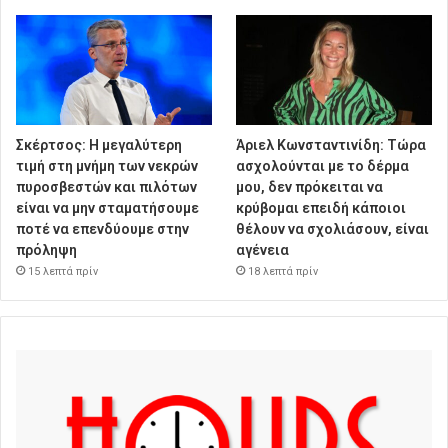
Σκέρτσος: Η μεγαλύτερη
Άριελ Κωνσταντινίδη: Τώρα
τιμή στη μνήμη των νεκρών
ασχολούνται με το δέρμα
πυροσβεστών και πιλότων
μου, δεν πρόκειται να
είναι να μην σταματήσουμε
κρύβομαι επειδή κάποιοι
ποτέ να επενδύουμε στην
θέλουν να σχολιάσουν, είναι
πρόληψη
αγένεια
15 λεπτά πρίν
18 λεπτά πρίν