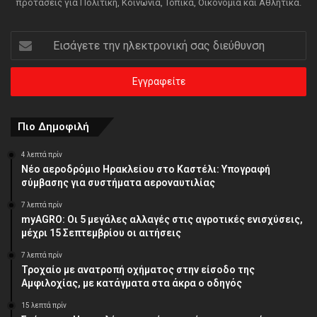
προτάσεις για Πολιτική, Κοινωνία, Τοπικά, Οικονομία και Αθλητικά.
Εισάγετε
την
ηλεκτρονική
σας
διεύθυνση
Πιο Δημοφιλή
4 λεπτά πρίν
Νέο αεροδρόμιο Ηρακλείου στο Καστέλι: Υπογραφή
σύμβασης για συστήματα αεροναυτιλίας
7 λεπτά πρίν
myAGRO: Οι 5 μεγάλες αλλαγές στις αγροτικές ενισχύσεις,
μέχρι 15 Σεπτεμβρίου οι αιτήσεις
7 λεπτά πρίν
Τροχαίο με ανατροπή οχήματος στην είσοδο της
Αμφιλοχίας, με κατάγματα στα άκρα ο οδηγός
15 λεπτά πρίν