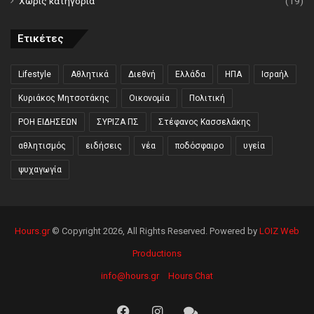
Χωρίς κατηγορία
(19)
Ετικέτες
Lifestyle
Αθλητικά
Διεθνή
Ελλάδα
ΗΠΑ
Ισραήλ
Κυριάκος Μητσοτάκης
Οικονομία
Πολιτική
ΡΟΗ ΕΙΔΗΣΕΩΝ
ΣΥΡΙΖΑ ΠΣ
Στέφανος Κασσελάκης
αθλητισμός
ειδήσεις
νέα
ποδόσφαιρο
υγεία
ψυχαγωγία
Hours.gr
© Copyright 2026, All Rights Reserved. Powered by
LOIZ Web
Productions
info@hours.gr
Hours Chat
Facebook
Instagram
Hours