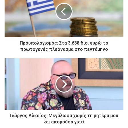
η
ν
η
λ
ε
κ
τ
ρ
Προϋπολογισμός: Στα 3,638 δισ. ευρώ το
ο
πρωτογενές πλεόνασμα στο πεντάμηνο
ν
ι
κ
ή
σ
α
ς
δ
ι
ε
ύ
Γιώργος Αλκαίος: Μεγάλωσα χωρίς τη μητέρα μου
θ
και απορούσα γιατί
υ