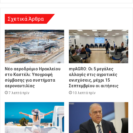
ν
σ
η
Σχετικά Άρθρα
Νέο αεροδρόμιο Ηρακλείου
myAGRO: Οι 5 μεγάλες
στο Καστέλι: Υπογραφή
αλλαγές στις αγροτικές
σύμβασης για συστήματα
ενισχύσεις, μέχρι 15
αεροναυτιλίας
Σεπτεμβρίου οι αιτήσεις
7 λεπτά πρίν
10 λεπτά πρίν