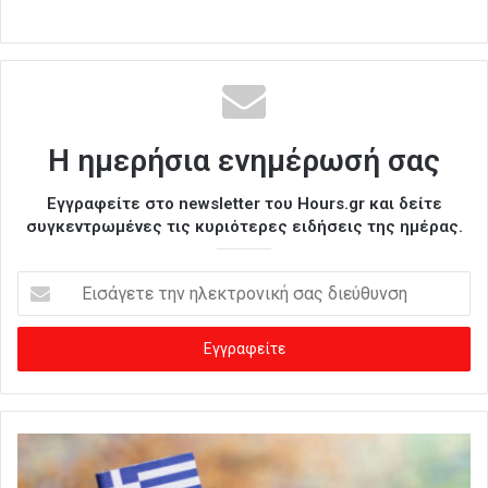
Η ημερήσια ενημέρωσή σας
Εγγραφείτε στο newsletter του Hours.gr και δείτε
συγκεντρωμένες τις κυριότερες ειδήσεις της ημέρας.
Ε
ι
σ
ά
γ
ε
τ
ε
τ