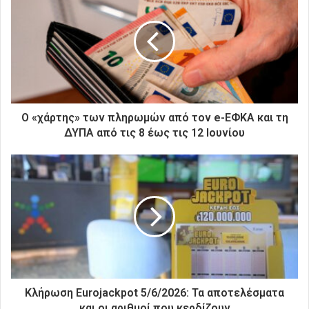
η
ν
η
λ
ε
κ
τ
ρ
Ο «χάρτης» των πληρωμών από τον e-ΕΦΚΑ και τη
ο
ΔΥΠΑ από τις 8 έως τις 12 Ιουνίου
ν
ι
κ
ή
σ
α
ς
δ
ι
ε
ύ
Κλήρωση Eurojackpot 5/6/2026: Τα αποτελέσματα
θ
και οι αριθμοί που κερδίζουν