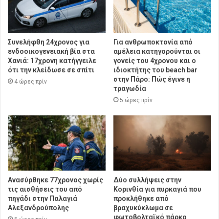
Συνελήφθη 24χρονος για
Για ανθρωποκτονία από
ενδοοικογενειακή βία στα
αμέλεια κατηγορούνται οι
Χανιά: 17χρονη κατήγγειλε
γονείς του 4χρονου και ο
ότι την κλείδωσε σε σπίτι
ιδιοκτήτης του beach bar
στην Πάρο: Πώς έγινε η
4 ώρες πρίν
τραγωδία
5 ώρες πρίν
Ανασύρθηκε 77χρονος χωρίς
Δύο συλλήψεις στην
τις αισθήσεις του από
Κορινθία για πυρκαγιά που
πηγάδι στην Παλαγιά
προκλήθηκε από
Αλεξανδρούπολης
βραχυκύκλωμα σε
φωτοβολταϊκό πάρκο