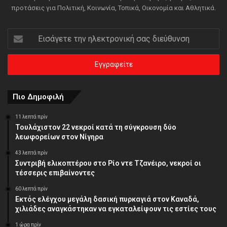
προτάσεις για Πολιτική, Κοινωνία, Τοπικά, Οικονομία και Αθλητικά.
Εισάγετε
την
ηλεκτρονική
σας
διεύθυνση
Πιο Δημοφιλή
11 λεπτά πρίν
Τουλάχιστον 22 νεκροί κατά τη σύγκρουση δύο
λεωφορείων στον Νίγηρα
43 λεπτά πρίν
Συντριβή ελικοπτέρου στο Ρίο ντε Τζανέιρο, νεκροί οι
τέσσερις επιβαίνοντες
60 λεπτά πρίν
Εκτός ελέγχου μεγάλη δασική πυρκαγιά στον Καναδά,
χιλιάδες αναγκάστηκαν να εγκαταλείψουν τις εστίες τους
1 ώρα πρίν