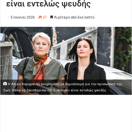
είναι εντελώς ψευδής
5 Ιουνίου 2026
37
Λιγότερο από ένα λεπτό
Η Αλίκη Καραμανλή ενοχλημένη με δημοσίευμα για την προσωπική της
ζωή: Θέλω να ξεκαθαρίσω ότι η «είδηση» είναι εντελώς ψευδής