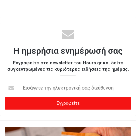
Η ημερήσια ενημέρωσή σας
Εγγραφείτε στο newsletter του Hours.gr και δείτε
συγκεντρωμένες τις κυριότερες ειδήσεις της ημέρας.
Ε
ι
σ
ά
γ
ε
τ
ε
τ