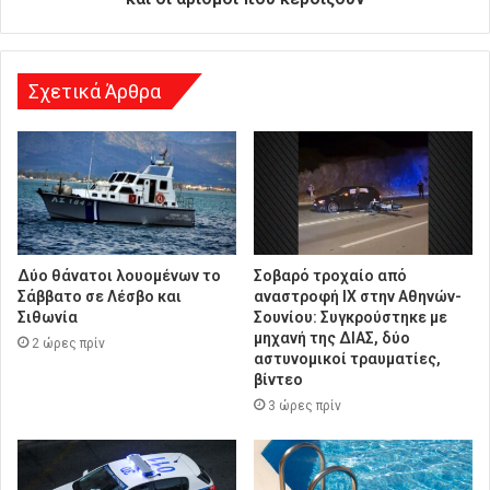
υ
ν
σ
η
Σχετικά Άρθρα
Δύο θάνατοι λουομένων το
Σοβαρό τροχαίο από
Σάββατο σε Λέσβο και
αναστροφή ΙΧ στην Αθηνών-
Σιθωνία
Σουνίου: Συγκρούστηκε με
μηχανή της ΔΙΑΣ, δύο
2 ώρες πρίν
αστυνομικοί τραυματίες,
βίντεο
3 ώρες πρίν