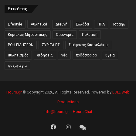
Ετικέτες
Lifestyle
Αθλητικά
Διεθνή
Ελλάδα
ΗΠΑ
Ισραήλ
Κυριάκος Μητσοτάκης
Οικονομία
Πολιτική
ΡΟΗ ΕΙΔΗΣΕΩΝ
ΣΥΡΙΖΑ ΠΣ
Στέφανος Κασσελάκης
αθλητισμός
ειδήσεις
νέα
ποδόσφαιρο
υγεία
ψυχαγωγία
Hours.gr
© Copyright 2026, All Rights Reserved. Powered by
LOIZ Web
Productions
info@hours.gr
Hours Chat
Facebook
Instagram
Hours