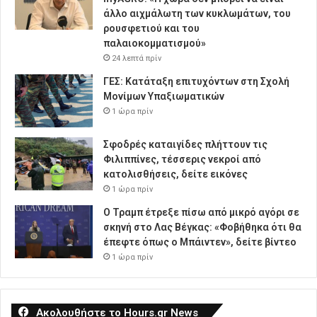
άλλο αιχμάλωτη των κυκλωμάτων, του
ρουσφετιού και του
παλαιοκομματισμού»
24 λεπτά πρίν
ΓΕΣ: Κατάταξη επιτυχόντων στη Σχολή
Μονίμων Υπαξιωματικών
1 ώρα πρίν
Σφοδρές καταιγίδες πλήττουν τις
Φιλιππίνες, τέσσερις νεκροί από
κατολισθήσεις, δείτε εικόνες
1 ώρα πρίν
Ο Τραμπ έτρεξε πίσω από μικρό αγόρι σε
σκηνή στο Λας Βέγκας: «Φοβήθηκα ότι θα
έπεφτε όπως ο Μπάιντεν», δείτε βίντεο
1 ώρα πρίν
Ακολουθήστε το Hours.gr News