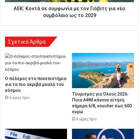
υ
ΑΕΚ: Κοντά σε συμφωνία με τον Γιόβιτς για νέο
ν
συμβόλαιο ως το 2029
σ
η
Σχετικά Άρθρα
Ο πόλεμος στα πανεπιστήμια
για τα πιο ακριβά μυαλά του
κόσμου
Τουρισμός για Όλους 2026:
4 ώρες πρίν
Ποια ΑΦΜ κάνουν αίτηση
σήμερα 6/8, voucher έως 600
ευρώ
4 ώρες πρίν