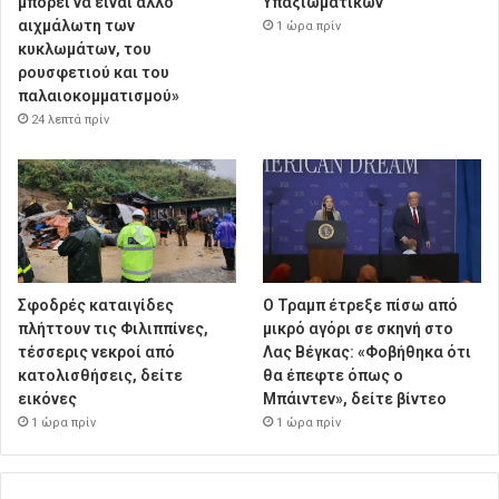
μπορεί να είναι άλλο
Υπαξιωματικών
αιχμάλωτη των
1 ώρα πρίν
κυκλωμάτων, του
ρουσφετιού και του
παλαιοκομματισμού»
24 λεπτά πρίν
Σφοδρές καταιγίδες
Ο Τραμπ έτρεξε πίσω από
πλήττουν τις Φιλιππίνες,
μικρό αγόρι σε σκηνή στο
τέσσερις νεκροί από
Λας Βέγκας: «Φοβήθηκα ότι
κατολισθήσεις, δείτε
θα έπεφτε όπως ο
εικόνες
Μπάιντεν», δείτε βίντεο
1 ώρα πρίν
1 ώρα πρίν