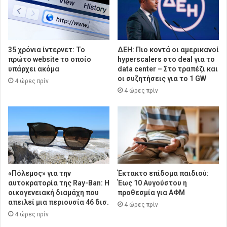
35 χρόνια ίντερνετ: Το
ΔΕΗ: Πιο κοντά οι αμερικανοί
πρώτο website το οποίο
hyperscalers στο deal για το
υπάρχει ακόμα
data center – Στο τραπέζι και
οι συζητήσεις για το 1 GW
4 ώρες πρίν
4 ώρες πρίν
«Πόλεμος» για την
Έκτακτο επίδομα παιδιού:
αυτοκρατορία της Ray-Ban: Η
Έως 10 Αυγούστου η
οικογενειακή διαμάχη που
προθεσμία για ΑΦΜ
απειλεί μια περιουσία 46 δισ.
4 ώρες πρίν
4 ώρες πρίν