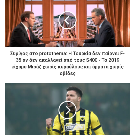
τ
η
ν
η
λ
ε
κ
τ
ρ
Συρίγος στο protothema: Η Τουρκία δεν παίρνει F-
ο
35 αν δεν απαλλαγεί από τους S400 - Το 2019
ν
είχαμε Μιράζ χωρίς πυραύλους και άρματα χωρίς
ι
οβίδες
κ
ή
σ
α
ς
δ
ι
ε
ύ
θ