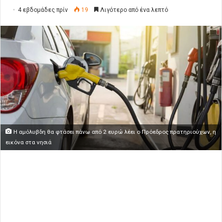
4 εβδομάδες πρίν
19
Λιγότερο από ένα λεπτό
Η αμόλυβδη θα φτάσει πάνω από 2 ευρώ λέει ο Πρόεδρος πρατηριούχων, η
εικόνα στα νησιά