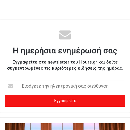
Η ημερήσια ενημέρωσή σας
Εγγραφείτε στο newsletter του Hours.gr και δείτε
συγκεντρωμένες τις κυριότερες ειδήσεις της ημέρας.
Ε
ι
σ
ά
γ
ε
τ
ε