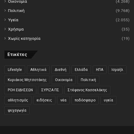
Οικονομία
(4.268)
Πολιτική
(9.768)
Υγεία
(2.055)
Χρήσιμα
(35)
Χωρίς κατηγορία
(19)
Ετικέτες
Lifestyle
Αθλητικά
Διεθνή
Ελλάδα
ΗΠΑ
Ισραήλ
Κυριάκος Μητσοτάκης
Οικονομία
Πολιτική
ΡΟΗ ΕΙΔΗΣΕΩΝ
ΣΥΡΙΖΑ ΠΣ
Στέφανος Κασσελάκης
αθλητισμός
ειδήσεις
νέα
ποδόσφαιρο
υγεία
ψυχαγωγία