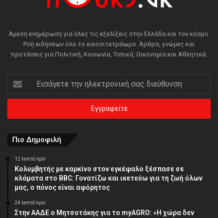
Άμεση ενημέρωση για όλες τις εξελίξεις στην Ελλάδα και τον κόσμο.
Ροή ειδήσεων όλο το εικοσιτετράωρο. Άρθρα, γνώμες και
προτάσεις για Πολιτική, Κοινωνία, Τοπικά, Οικονομία και Αθλητικά.
Εισάγετε
την
ηλεκτρονική
σας
διεύθυνση
Πιο Δημοφιλή
12 λεπτά πρίν
Κολυμβητής με καρκίνο στον εγκέφαλο ξέσπασε σε
κλάματα στο BBC: Γονατίζω και ικετεύω για τη ζωή όλων
μας, ο πόνος είναι αφόρητος
24 λεπτά πρίν
Στην ΑΑΔΕ ο Μητσοτάκης για το myAGRO: «Η χώρα δεν