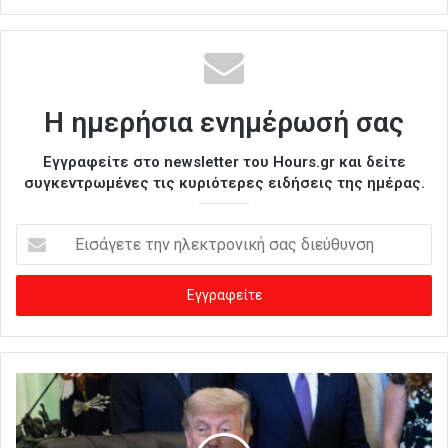
Η ημερήσια ενημέρωσή σας
Εγγραφείτε στο newsletter του Hours.gr και δείτε
συγκεντρωμένες τις κυριότερες ειδήσεις της ημέρας.
Ε
ι
σ
ά
γ
ε
τ
ε
τ
η
ν