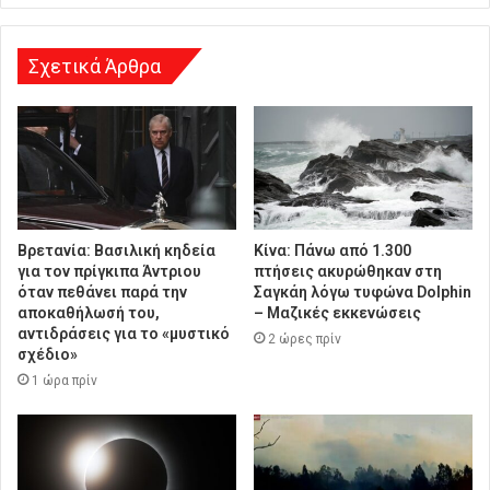
σ
η
Σχετικά Άρθρα
Βρετανία: Βασιλική κηδεία
Κίνα: Πάνω από 1.300
για τον πρίγκιπα Άντριου
πτήσεις ακυρώθηκαν στη
όταν πεθάνει παρά την
Σαγκάη λόγω τυφώνα Dolphin
αποκαθήλωσή του,
– Μαζικές εκκενώσεις
αντιδράσεις για το «μυστικό
2 ώρες πρίν
σχέδιο»
1 ώρα πρίν