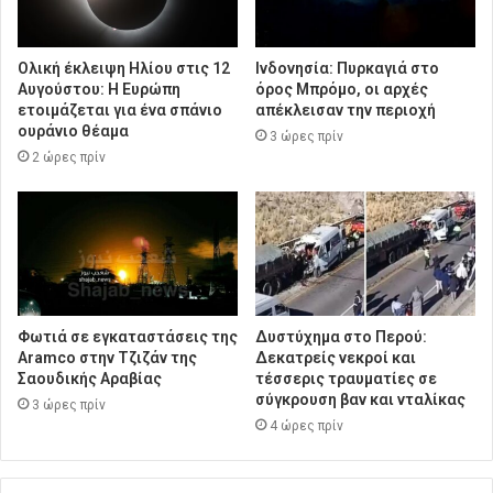
Ολική έκλειψη Ηλίου στις 12
Ινδονησία: Πυρκαγιά στο
Αυγούστου: Η Ευρώπη
όρος Μπρόμο, οι αρχές
ετοιμάζεται για ένα σπάνιο
απέκλεισαν την περιοχή
ουράνιο θέαμα
3 ώρες πρίν
2 ώρες πρίν
Φωτιά σε εγκαταστάσεις της
Δυστύχημα στο Περού:
Aramco στην Τζιζάν της
Δεκατρείς νεκροί και
Σαουδικής Αραβίας
τέσσερις τραυματίες σε
σύγκρουση βαν και νταλίκας
3 ώρες πρίν
4 ώρες πρίν