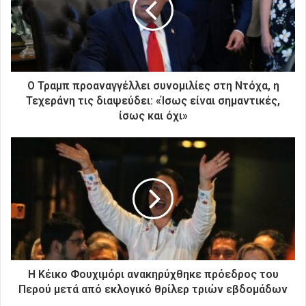
η
λ
ε
κ
τ
ρ
Ο Τραμπ προαναγγέλλει συνομιλίες στη Ντόχα, η
ο
Τεχεράνη τις διαψεύδει: «Ίσως είναι σημαντικές,
ν
ίσως και όχι»
ι
κ
ή
σ
α
ς
δ
ι
ε
ύ
θ
Η Κέικο Φουχιμόρι ανακηρύχθηκε πρόεδρος του
υ
Περού μετά από εκλογικό θρίλερ τριών εβδομάδων
ν