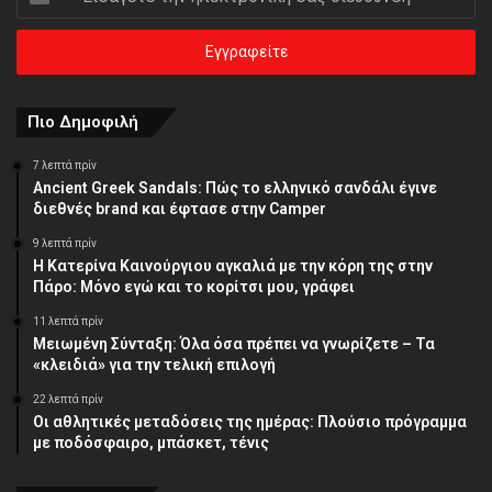
την
ηλεκτρονική
σας
διεύθυνση
Πιο Δημοφιλή
7 λεπτά πρίν
Ancient Greek Sandals: Πώς το ελληνικό σανδάλι έγινε
διεθνές brand και έφτασε στην Camper
9 λεπτά πρίν
Η Κατερίνα Καινούργιου αγκαλιά με την κόρη της στην
Πάρο: Μόνο εγώ και το κορίτσι μου, γράφει
11 λεπτά πρίν
Μειωμένη Σύνταξη: Όλα όσα πρέπει να γνωρίζετε – Τα
«κλειδιά» για την τελική επιλογή
22 λεπτά πρίν
Οι αθλητικές μεταδόσεις της ημέρας: Πλούσιο πρόγραμμα
με ποδόσφαιρο, μπάσκετ, τένις