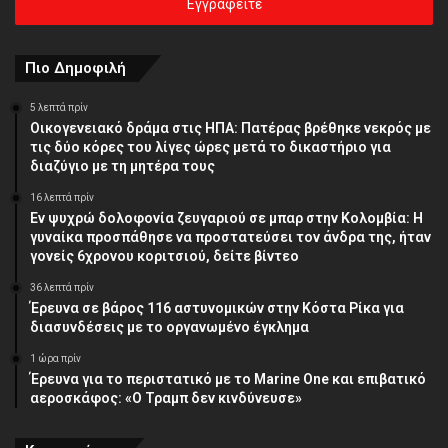
σας
διεύθυνση
Πιο Δημοφιλή
5 λεπτά πρίν
Οικογενειακό δράμα στις ΗΠΑ: Πατέρας βρέθηκε νεκρός με
τις δύο κόρες του λίγες ώρες μετά το δικαστήριο για
διαζύγιο με τη μητέρα τους
16 λεπτά πρίν
Εν ψυχρώ δολοφονία ζευγαριού σε μπαρ στην Κολομβία: Η
γυναίκα προσπάθησε να προστατεύσει τον άνδρα της, ήταν
γονείς 6χρονου κοριτσιού, δείτε βίντεο
36 λεπτά πρίν
Έρευνα σε βάρος 116 αστυνομικών στην Κόστα Ρίκα για
διασυνδέσεις με το οργανωμένο έγκλημα
1 ώρα πρίν
Έρευνα για το περιστατικό με το Marine One και επιβατικό
αεροσκάφος: «Ο Τραμπ δεν κινδύνευσε»