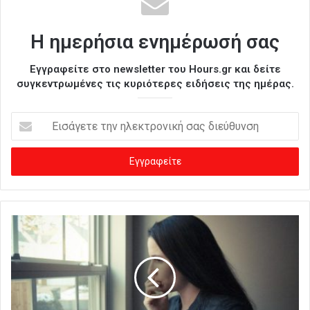
Η ημερήσια ενημέρωσή σας
Εγγραφείτε στο newsletter του Hours.gr και δείτε
συγκεντρωμένες τις κυριότερες ειδήσεις της ημέρας.
Ε
ι
σ
ά
γ
ε
τ
ε
τ
η
ν
η
λ
ε