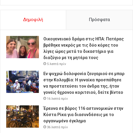
Δημοφιλή
Πρόσφατα
Οικογενειακό δράμα στις ΗΠΑ: Πατέρας
βρέθηκε νεκρός με τις δύο κόρες του
λίγες ώρες μετά το δικαστήριο για
διαζύγιο με τη μητέρα τους
5 λεπτά πρίν
Εν ψυχρώ δολοφονία ζευγαριού σε μπαρ
στην Κολομβία: Η γυναίκα προσπάθησε
να προστατεύσει τον άνδρα της, ήταν
γονείς 6χρονου κοριτσιού, δείτε βίντεο
16 λεπτά πρίν
Έρευνα σε βάρος 116 αστυνομικών στην
Κόστα Ρίκα για διασυνδέσεις με το
οργανωμένο έγκλημα
36 λεπτά πρίν