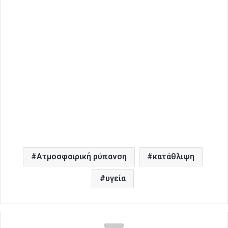
Ατμοσφαιρική ρύπανση
κατάθλιψη
υγεία