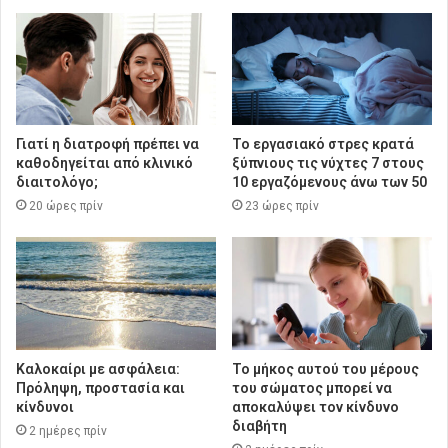
Γιατί η διατροφή πρέπει να
Το εργασιακό στρες κρατά
καθοδηγείται από κλινικό
ξύπνιους τις νύχτες 7 στους
διαιτολόγο;
10 εργαζόμενους άνω των 50
20 ώρες πρίν
23 ώρες πρίν
Καλοκαίρι με ασφάλεια:
Το μήκος αυτού του μέρους
Πρόληψη, προστασία και
του σώματος μπορεί να
κίνδυνοι
αποκαλύψει τον κίνδυνο
διαβήτη
2 ημέρες πρίν