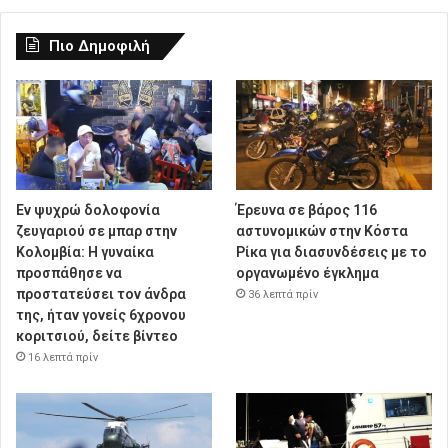
Πιο Δημοφιλή
Εν ψυχρώ δολοφονία
Έρευνα σε βάρος 116
ζευγαριού σε μπαρ στην
αστυνομικών στην Κόστα
Κολομβία: Η γυναίκα
Ρίκα για διασυνδέσεις με το
προσπάθησε να
οργανωμένο έγκλημα
προστατεύσει τον άνδρα
36 λεπτά πρίν
της, ήταν γονείς 6χρονου
κοριτσιού, δείτε βίντεο
16 λεπτά πρίν