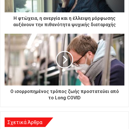
κ
τ
ρ
Η φτώχεια, η ανεργία και η έλλειψη μόρφωσης
ο
αυξάνουν την πιθανότητα ψυχικής διαταραχής
ν
ι
κ
ή
σ
α
ς
δ
ι
ε
ύ
Ο ισορροπημένος τρόπος ζωής προστατεύει από
θ
το Long COVID
υ
ν
σ
η
Σχετικά Άρθρα