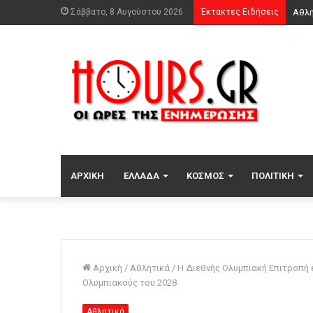
Σάββατο, 8 Αυγούστου 2026
Έκτακτες Ειδήσεις
ΑΡΧΙΚΉ
ΕΛΛΆΔΑ
ΚΌΣΜΟΣ
ΠΟΛΙΤΙΚΉ
Αρχική
/
Αθλητικά
/
Η Διεθνής Ολυμπιακή Επιτροπή 
Ολυμπιακούς του 2028
Αθλητικά