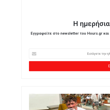
Η ημερήσια
Εγγραφείτε στο newsletter του Hours.gr κα
Ε
ι
σ
ά
γ
ε
τ
ε
τ
η
ν
η