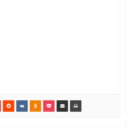
Pinterest
Reddit
VKontakte
Odnoklassniki
Pocket
Κοινοποίηση μέσω Email
Εκτύπωση