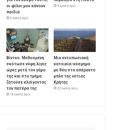
οι φίλοι μου κάνουν
9 λεπτά πρίν
παιδιά
6 λεπτά πρίν
Βίντεο: Μεθυσμένη
Μια εντυπωσιακή
σκότωσε νύφη λίγες
κατοικία-κόσμημα
ώρες μετά τον γάμο
με θέα στο απέραντο
της και στο τμήμα
μπλε της νότιας
ζητούσε κλαίγοντας
Κρήτης
τον πατέρα της
22 λεπτά πρίν
18 λεπτά πρίν