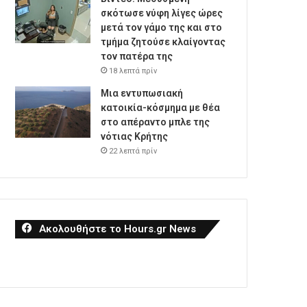
σκότωσε νύφη λίγες ώρες
μετά τον γάμο της και στο
τμήμα ζητούσε κλαίγοντας
τον πατέρα της
18 λεπτά πρίν
Μια εντυπωσιακή
κατοικία-κόσμημα με θέα
στο απέραντο μπλε της
νότιας Κρήτης
22 λεπτά πρίν
Ακολουθήστε το Hours.gr News