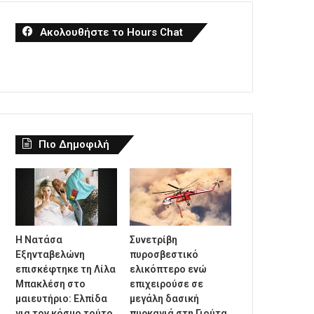
Ακολουθήστε το Hours Chat
Πιο Δημοφιλή
Η Νατάσα
Συνετρίβη
Εξηνταβελώνη
πυροσβεστικό
επισκέφτηκε τη Λίλα
ελικόπτερο ενώ
Μπακλέση στο
επιχειρούσε σε
μαιευτήριο: Ελπίδα
μεγάλη δασική
για τον κόσμο τούτο,
πυρκαγιά στη Γιούτα