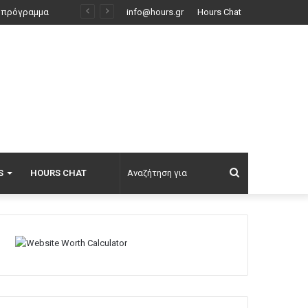
Η Νατάσα Εξηνταβελώνη επισκέφτηκε τη Λίλα Μπακλέση στο μαιευτήριο: Ελπίδα για τον κόσμο τούτο, οι φίλοι μου κάνουν παιδιά
info@hours.gr
Hours Chat
Αναζήτηση
S
HOURS CHAT
για