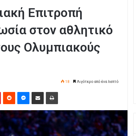
ιακή Επιτροπή
ωσία στον αθλητικό
τους Ολυμπιακούς
18
Λιγότερο από ένα λεπτό
Pinterest
Reddit
Messenger
Κοινοποίηση μέσω Email
Εκτύπωση