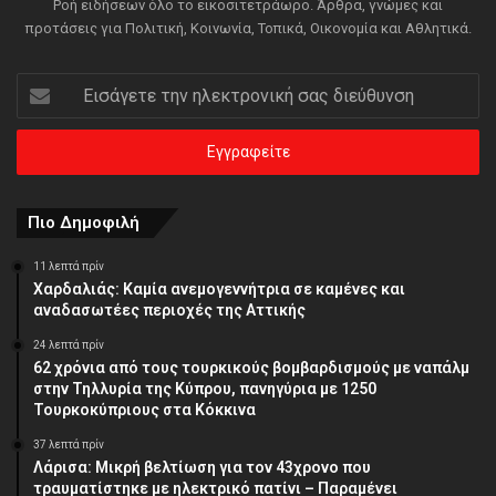
Ροή ειδήσεων όλο το εικοσιτετράωρο. Άρθρα, γνώμες και
προτάσεις για Πολιτική, Κοινωνία, Τοπικά, Οικονομία και Αθλητικά.
Εισάγετε
την
ηλεκτρονική
σας
διεύθυνση
Πιο Δημοφιλή
11 λεπτά πρίν
Χαρδαλιάς: Καμία ανεμογεννήτρια σε καμένες και
αναδασωτέες περιοχές της Αττικής
24 λεπτά πρίν
62 χρόνια από τους τουρκικούς βομβαρδισμούς με ναπάλμ
στην Τηλλυρία της Κύπρου, πανηγύρια με 1250
Τουρκοκύπριους στα Κόκκινα
37 λεπτά πρίν
Λάρισα: Μικρή βελτίωση για τον 43χρονο που
τραυματίστηκε με ηλεκτρικό πατίνι – Παραμένει