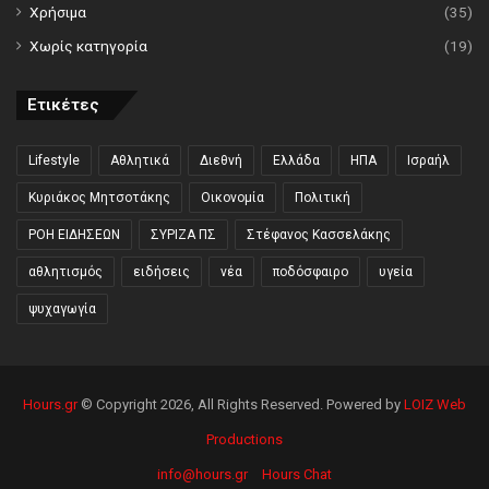
Χρήσιμα
(35)
Χωρίς κατηγορία
(19)
Ετικέτες
Lifestyle
Αθλητικά
Διεθνή
Ελλάδα
ΗΠΑ
Ισραήλ
Κυριάκος Μητσοτάκης
Οικονομία
Πολιτική
ΡΟΗ ΕΙΔΗΣΕΩΝ
ΣΥΡΙΖΑ ΠΣ
Στέφανος Κασσελάκης
αθλητισμός
ειδήσεις
νέα
ποδόσφαιρο
υγεία
ψυχαγωγία
Hours.gr
© Copyright 2026, All Rights Reserved. Powered by
LOIZ Web
Productions
info@hours.gr
Hours Chat