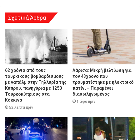
η
Σχετικά Άρθρα
62 χρόνια από τους
Λάρισα: Μικρή βελτίωση για
τουρκικούς βομβαρδισμούς
τον 43χρονο που
με ναπάλμ στην Τηλλυρία της
τραυματίστηκε με ηλεκτρικό
Κύπρου, πανηγύρια με 1250
πατίνι – Παραμένει
Τουρκοκύπριους στα
διασωληνωμένος
Κόκκινα
1 ώρα πρίν
52 λεπτά πρίν