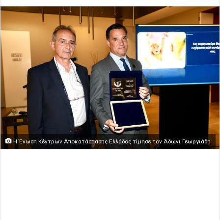
Η Ένωση Κέντρων Αποκατάστασης Ελλάδος τίμησε τον Άδωνι Γεωργιάδη