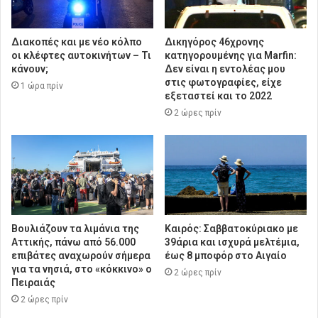
Διακοπές και με νέο κόλπο
Δικηγόρος 46χρονης
οι κλέφτες αυτοκινήτων – Τι
κατηγορουμένης για Marfin:
κάνουν;
Δεν είναι η εντολέας μου
στις φωτογραφίες, είχε
1 ώρα πρίν
εξεταστεί και το 2022
2 ώρες πρίν
Βουλιάζουν τα λιμάνια της
Καιρός: Σαββατοκύριακο με
Αττικής, πάνω από 56.000
39άρια και ισχυρά μελτέμια,
επιβάτες αναχωρούν σήμερα
έως 8 μποφόρ στο Αιγαίο
για τα νησιά, στο «κόκκινο» ο
2 ώρες πρίν
Πειραιάς
2 ώρες πρίν