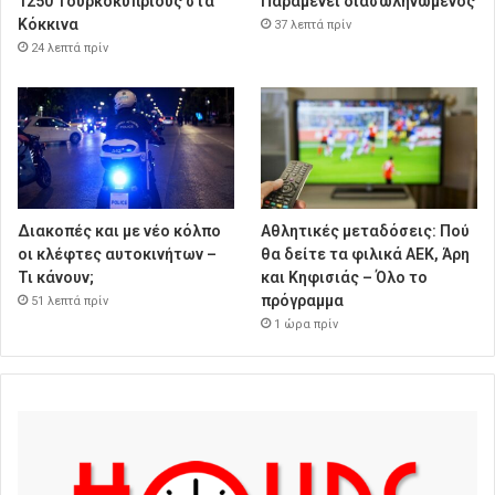
1250 Τουρκοκύπριους στα
Παραμένει διασωληνωμένος
Κόκκινα
37 λεπτά πρίν
24 λεπτά πρίν
Διακοπές και με νέο κόλπο
Αθλητικές μεταδόσεις: Πού
οι κλέφτες αυτοκινήτων –
θα δείτε τα φιλικά ΑΕΚ, Άρη
Τι κάνουν;
και Κηφισιάς – Όλο το
πρόγραμμα
51 λεπτά πρίν
1 ώρα πρίν