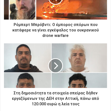
λ
ε
κ
τ
ρ
Ρόμπερτ Μπρόβντι: Ο έμπορος σπόρων που
ο
κατάφερε να γίνει εγκέφαλος του ουκρανικού
ν
drone warfare
ι
κ
ή
σ
α
ς
δ
ι
ε
ύ
θ
Στη δημοσιότητα τα στοιχεία σπείρας δήθεν
υ
εργαζόμενων της ΔΕΗ στην Αττική, πάνω από
ν
120.000 ευρώ η λεία τους
σ