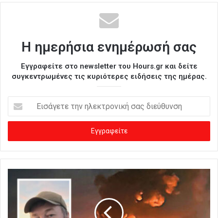
Η ημερήσια ενημέρωσή σας
Εγγραφείτε στο newsletter του Hours.gr και δείτε
συγκεντρωμένες τις κυριότερες ειδήσεις της ημέρας.
Ε
ι
σ
ά
γ
ε
τ
ε
τ
η
ν
η