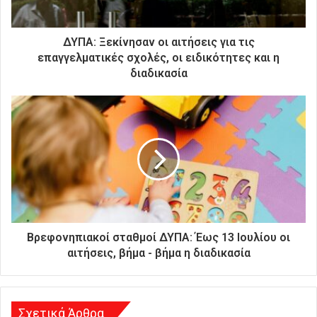
κ
τ
ρ
ΔΥΠΑ: Ξεκίνησαν οι αιτήσεις για τις
ο
επαγγελματικές σχολές, οι ειδικότητες και η
ν
διαδικασία
ι
κ
ή
σ
α
ς
δ
ι
ε
ύ
θ
Βρεφονηπιακοί σταθμοί ΔΥΠΑ: Έως 13 Ιουλίου οι
υ
αιτήσεις, βήμα - βήμα η διαδικασία
ν
σ
η
Σχετικά Άρθρα