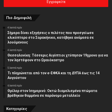
σας
διεύθυνση
Πιο Δημοφιλή
4 λεπτά πρίν
Σήμερα δίνει εξηγήσεις ο πιλότος που προσγείωσε
ελικόπτερο στο Σαρακήνικο, κατέβηκε ανάμεσα σε
λουόμενους
4 λεπτά πρίν
Θεσσαλονίκη: Τέσσερις Αιγύπτιοι χτύπησαν 19χρονο για να
τον ληστέψουν στο Ωραιόκαστρο
5 λεπτά πρίν
Τι πληρώνεται από τον e-ΕΦΚΑ και τη ΔΥΠΑ έως τις 14
Αυγούστου
6 λεπτά πρίν
Θρίλερ στον Ισημερινό: Οκτώ διαμελισμένα πτώματα
βρέθηκαν θαμμένα σε παράνομο μεταλλείο
Κατηγορίες