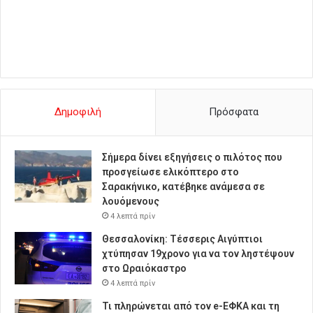
Δημοφιλή
Πρόσφατα
Σήμερα δίνει εξηγήσεις ο πιλότος που
προσγείωσε ελικόπτερο στο
Σαρακήνικο, κατέβηκε ανάμεσα σε
λουόμενους
4 λεπτά πρίν
Θεσσαλονίκη: Τέσσερις Αιγύπτιοι
χτύπησαν 19χρονο για να τον ληστέψουν
στο Ωραιόκαστρο
4 λεπτά πρίν
Τι πληρώνεται από τον e-ΕΦΚΑ και τη