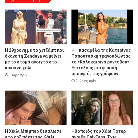
Η 29χρονη με το χιτζάμπ που
Η… πασαρέλα της Κατερίνας
έκανε τη Zendaya να μείνει
Παπουτσάκη τραγουδώντας
με το στόμα ανοιχτό στο
το «Καλοκαιρινά ραντεβού»:
κόκκινο χαλί
Επιτέλους μια φυσική
ομορφιά, της γράφουν
1 ώρα πρίν
2 ώρες πρίν
Η Χέιλι Μπίμπερ ξεσάλωσε
Ηθοποιός του Χάρι Πότερ
στο ροζ πάρτι της Κάιλι
άνοιξε OnlyFans: Έχω