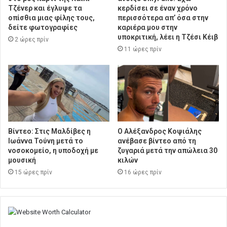
Τζένερ και έγλυψε τα
κερδίσει σε έναν χρόνο
οπίσθια μιας φίλης τους,
περισσότερα απ’ όσα στην
δείτε φωτογραφίες
καριέρα μου στην
υποκριτική, λέει η Τζέσι Κέιβ
2 ώρες πρίν
11 ώρες πρίν
Βίντεο: Στις Μαλδίβες η
Ο Αλέξανδρος Κοψιάλης
Ιωάννα Τούνη μετά το
ανέβασε βίντεο από τη
νοσοκομείο, η υποδοχή με
ζυγαριά μετά την απώλεια 30
μουσική
κιλών
15 ώρες πρίν
16 ώρες πρίν