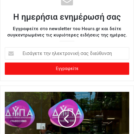
Η ημερήσια ενημέρωσή σας
Εγγραφείτε στο newsletter του Hours.gr και δείτε
συγκεντρωμένες τις κυριότερες ειδήσεις της ημέρας.
Ε
ι
σ
ά
γ
ε
τ
ε
τ
η
ν
η
λ
ε