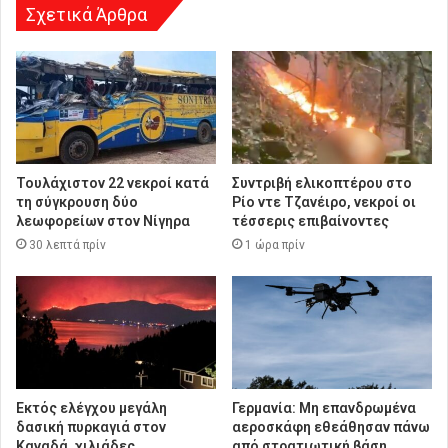
Σχετικά Άρθρα
Τουλάχιστον 22 νεκροί κατά
Συντριβή ελικοπτέρου στο
τη σύγκρουση δύο
Ρίο ντε Τζανέιρο, νεκροί οι
λεωφορείων στον Νίγηρα
τέσσερις επιβαίνοντες
30 λεπτά πρίν
1 ώρα πρίν
Εκτός ελέγχου μεγάλη
Γερμανία: Μη επανδρωμένα
δασική πυρκαγιά στον
αεροσκάφη εθεάθησαν πάνω
Καναδά, χιλιάδες
από στρατιωτική βάση