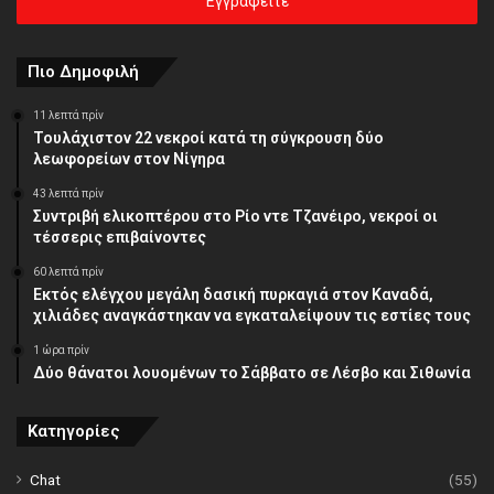
σας
διεύθυνση
Πιο Δημοφιλή
11 λεπτά πρίν
Τουλάχιστον 22 νεκροί κατά τη σύγκρουση δύο
λεωφορείων στον Νίγηρα
43 λεπτά πρίν
Συντριβή ελικοπτέρου στο Ρίο ντε Τζανέιρο, νεκροί οι
τέσσερις επιβαίνοντες
60 λεπτά πρίν
Εκτός ελέγχου μεγάλη δασική πυρκαγιά στον Καναδά,
χιλιάδες αναγκάστηκαν να εγκαταλείψουν τις εστίες τους
1 ώρα πρίν
Δύο θάνατοι λουομένων το Σάββατο σε Λέσβο και Σιθωνία
Κατηγορίες
Chat
(55)