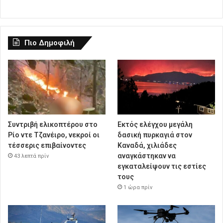
Πιο Δημοφιλή
Συντριβή ελικοπτέρου στο
Εκτός ελέγχου μεγάλη
Ρίο ντε Τζανέιρο, νεκροί οι
δασική πυρκαγιά στον
τέσσερις επιβαίνοντες
Καναδά, χιλιάδες
αναγκάστηκαν να
43 λεπτά πρίν
εγκαταλείψουν τις εστίες
τους
1 ώρα πρίν