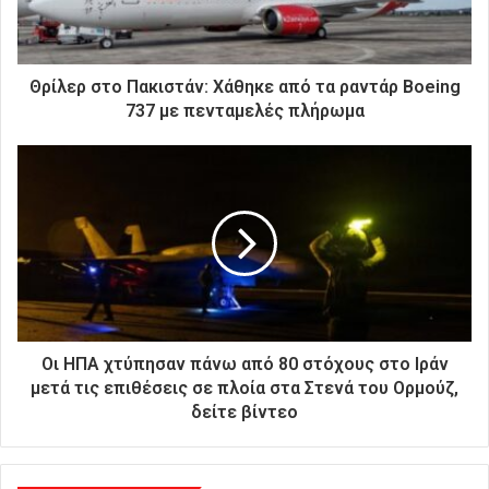
ε
κ
τ
ρ
Θρίλερ στο Πακιστάν: Χάθηκε από τα ραντάρ Boeing
ο
737 με πενταμελές πλήρωμα
ν
ι
κ
ή
σ
α
ς
δ
ι
ε
ύ
Οι ΗΠΑ χτύπησαν πάνω από 80 στόχους στο Ιράν
θ
μετά τις επιθέσεις σε πλοία στα Στενά του Ορμούζ,
υ
δείτε βίντεο
ν
σ
η