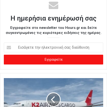
Η ημερήσια ενημέρωσή σας
Εγγραφείτε στο newsletter του Hours.gr και δείτε
συγκεντρωμένες τις κυριότερες ειδήσεις της ημέρας.
Ε
ι
σ
ά
γ
ε
τ
ε
τ
η
ν
η
λ