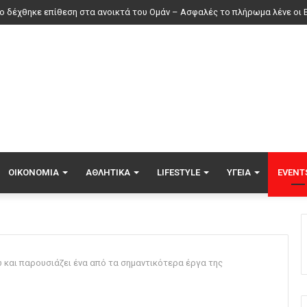
ς ενεργό μέτωπο η φωτιά σε χαμηλή βλάστηση στη Σίνδο
ΟΙΚΟΝΟΜΊΑ
ΑΘΛΗΤΙΚΆ
LIFESTYLE
ΥΓΕΊΑ
EVENT
ώ και παρουσιάζει ένα από τα σημαντικότερα έργα της