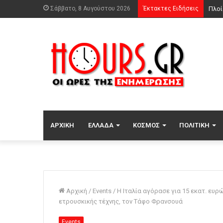
Σάββατο, 8 Αυγούστου 2026
Έκτακτες Ειδήσεις
Χωρί
ΑΡΧΙΚΉ
ΕΛΛΆΔΑ
ΚΌΣΜΟΣ
ΠΟΛΙΤΙΚΉ
Αρχική
/
Events
/
Η Ιταλία αγόρασε για 15 εκατ. ευρ
ετρουσκικής τέχνης, τον Τάφο Φρανσουά
Events