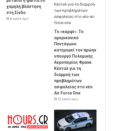
μέτωπο η φωτιά σε
χαμηλή βλάστηση
στη Σίνδο
8 λεπτά πρίν
Το «καρφί»: Το
αμερικανικό
Πεντάγωνο
κατηγορεί τον πρώην
υπουργό Πολεμικής
Αεροπορίας Φρανκ
Κένταλ για τη
διαρροή των
προβλημάτων
ασφαλείας στο νέο
Air Force One
22 λεπτά πρίν