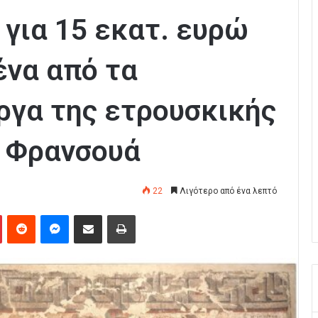
 για 15 εκατ. ευρώ
ένα από τα
ργα της ετρουσκικής
ο Φρανσουά
22
Λιγότερο από ένα λεπτό
Pinterest
Reddit
Messenger
Κοινοποίηση μέσω Email
Εκτύπωση