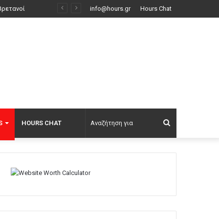
info@hours.gr
Hours Chat
Αναζήτηση
S
HOURS CHAT
για