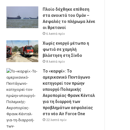
Πλοίο δέχθηκε επίθεση
στα ανοικτά του Ομάν –
Ασφαλές το πλήρωμα λένε
οι Βρετανοί
6 λεπτά πρίν
Χωρίς ενεργό μέτωπο η
φωτιά σε χαμηλή
βλάστηση στη Σίνδο
8 λεπτά πρίν
Το «καρφί»: Το
αμερικανικό Πεντάγωνο
κατηγορεί τον πρώην
υπουργό Πολεμικής
Αεροπορίας Φρανκ Κένταλ
για τη διαρροή των
προβλημάτων ασφαλείας
στο νέο Air Force One
22 λεπτά πρίν