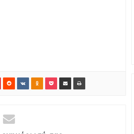
Pinterest
Reddit
VKontakte
Odnoklassniki
Pocket
Κοινοποίηση μέσω Email
Εκτύπωση