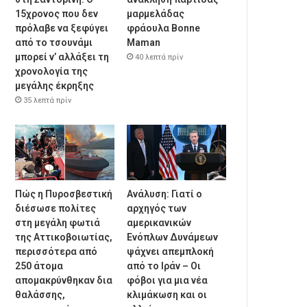
15χρονος που δεν
μαρμελάδας
πρόλαβε να ξεφύγει
φράουλα Bonne
από το τσουνάμι
Maman
μπορεί ν’ αλλάξει τη
40 λεπτά πρίν
χρονολογία της
μεγάλης έκρηξης
35 λεπτά πρίν
Πώς η Πυροσβεστική
Ανάλυση: Γιατί ο
διέσωσε πολίτες
αρχηγός των
στη μεγάλη φωτιά
αμερικανικών
της Αττικοβοιωτίας,
Ενόπλων Δυνάμεων
περισσότερα από
ψάχνει απεμπλοκή
250 άτομα
από το Ιράν – Οι
απομακρύνθηκαν δια
φόβοι για μια νέα
θαλάσσης,
κλιμάκωση και οι