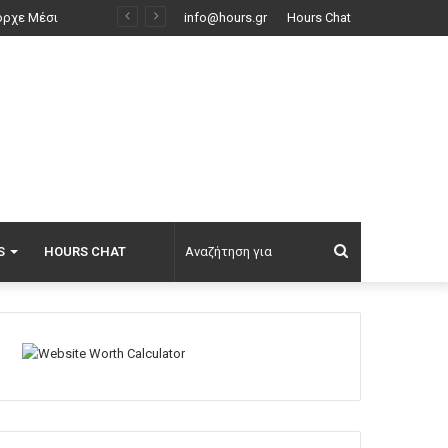
Μυστήριο 3.500 ετών στη Σαντορίνη: Ο 15χρονος που δεν πρόλαβε να ξεφύγει από το τσουνάμι μπορεί ν’ αλλάξει τη χρονολογία της μεγάλης έκρηξης
info@hours.gr
Hours Chat
Αναζήτηση
S
HOURS CHAT
για