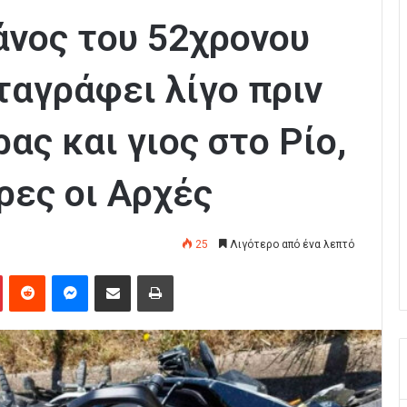
άνος του 52χρονου
ταγράφει λίγο πριν
ς και γιος στο Ρίο,
ρες οι Αρχές
25
Λιγότερο από ένα λεπτό
Pinterest
Reddit
Messenger
Κοινοποίηση μέσω Email
Εκτύπωση