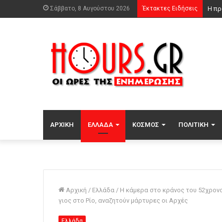
Σάββατο, 8 Αυγούστου 2026
Έκτακτες Ειδήσεις
ΑΡΧΙΚΉ
ΕΛΛΆΔΑ
ΚΌΣΜΟΣ
ΠΟΛΙΤΙΚΉ
Αρχική
/
Ελλάδα
/
Η κάμερα στο κράνος του 52χρον
γιος στο Ρίο, αναζητούν μάρτυρες οι Αρχές
Ελλάδα