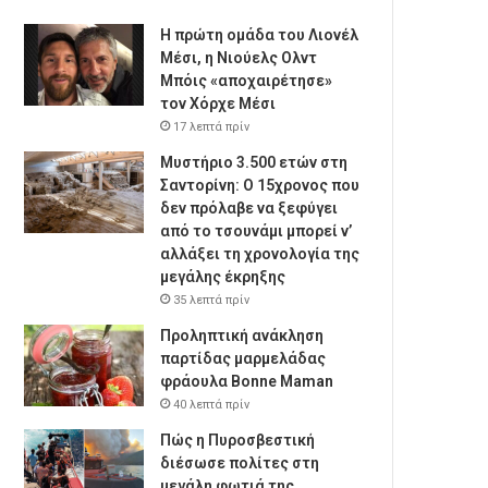
Η πρώτη ομάδα του Λιονέλ
Μέσι, η Νιούελς Ολντ
Μπόις «αποχαιρέτησε»
τον Χόρχε Μέσι
17 λεπτά πρίν
Μυστήριο 3.500 ετών στη
Σαντορίνη: Ο 15χρονος που
δεν πρόλαβε να ξεφύγει
από το τσουνάμι μπορεί ν’
αλλάξει τη χρονολογία της
μεγάλης έκρηξης
35 λεπτά πρίν
Προληπτική ανάκληση
παρτίδας μαρμελάδας
φράουλα Bonne Maman
40 λεπτά πρίν
Πώς η Πυροσβεστική
διέσωσε πολίτες στη
μεγάλη φωτιά της