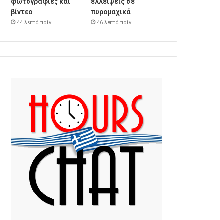
φωτογραφίες και
ελλείψεις σε
βίντεο
πυρομαχικά
44 λεπτά πρίν
46 λεπτά πρίν