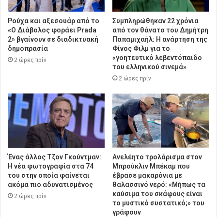
Ρούχα και αξεσουάρ από το
Συμπληρώθηκαν 22 χρόνια
«Ο Διάβολος φοράει Prada
από τον θάνατο του Δημήτρη
2» βγαίνουν σε διαδικτυακή
Παπαμιχαήλ: Η ανάρτηση της
δημοπρασία
Φίνος Φιλμ για το
«γοητευτικό λεβεντόπαιδο
2 ώρες πρίν
του ελληνικού σινεμά»
2 ώρες πρίν
Ένας άλλος Τζον Γκούντμαν:
Ανελέητο τρολάρισμα στον
H νέα φωτογραφία στα 74
Μπρούκλιν Μπέκαμ που
του στην οποία φαίνεται
έβρασε μακαρόνια με
ακόμα πιο αδυνατισμένος
θαλασσινό νερό: «Μήπως τα
καύσιμα του σκάφους είναι
2 ώρες πρίν
το μυστικό συστατικό;» του
γράφουν