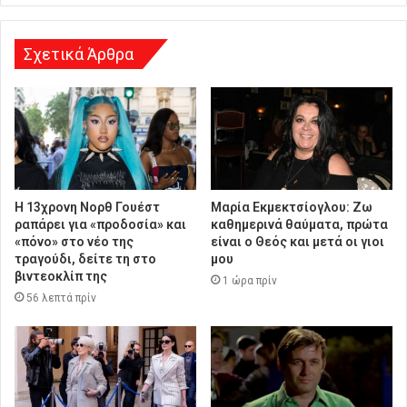
σ
η
Σχετικά Άρθρα
Η 13χρονη Νορθ Γουέστ
Μαρία Εκμεκτσίογλου: Ζω
ραπάρει για «προδοσία» και
καθημερινά θαύματα, πρώτα
«πόνο» στο νέο της
είναι ο Θεός και μετά οι γιοι
τραγούδι, δείτε τη στο
μου
βιντεοκλίπ της
1 ώρα πρίν
56 λεπτά πρίν