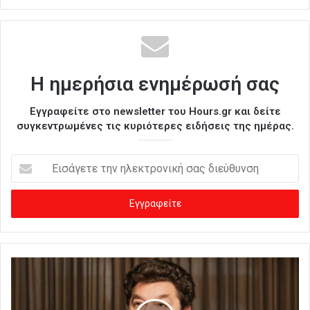
Η ημερήσια ενημέρωσή σας
Εγγραφείτε στο newsletter του Hours.gr και δείτε
συγκεντρωμένες τις κυριότερες ειδήσεις της ημέρας.
Ε
ι
σ
ά
γ
ε
τ
ε
τ
η
ν