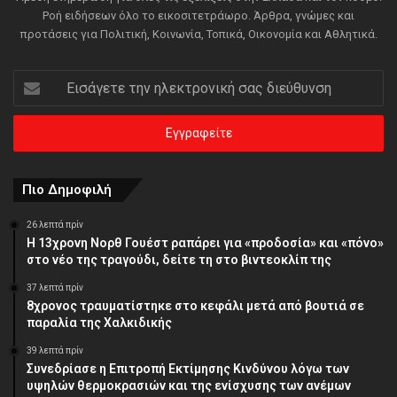
Ροή ειδήσεων όλο το εικοσιτετράωρο. Άρθρα, γνώμες και
προτάσεις για Πολιτική, Κοινωνία, Τοπικά, Οικονομία και Αθλητικά.
Εισάγετε
την
ηλεκτρονική
σας
διεύθυνση
Πιο Δημοφιλή
26 λεπτά πρίν
Η 13χρονη Νορθ Γουέστ ραπάρει για «προδοσία» και «πόνο»
στο νέο της τραγούδι, δείτε τη στο βιντεοκλίπ της
37 λεπτά πρίν
8χρονος τραυματίστηκε στο κεφάλι μετά από βουτιά σε
παραλία της Χαλκιδικής
39 λεπτά πρίν
Συνεδρίασε η Επιτροπή Εκτίμησης Κινδύνου λόγω των
υψηλών θερμοκρασιών και της ενίσχυσης των ανέμων