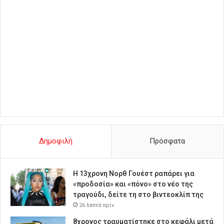
Δημοφιλή
Πρόσφατα
Η 13χρονη Νορθ Γουέστ ραπάρει για
«προδοσία» και «πόνο» στο νέο της
τραγούδι, δείτε τη στο βιντεοκλίπ της
26 λεπτά πρίν
8χρονος τραυματίστηκε στο κεφάλι μετά