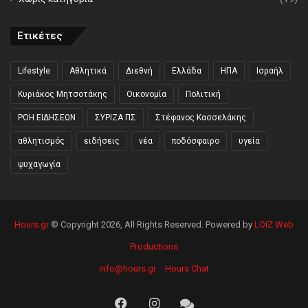
Ετικέτες
Lifestyle
Αθλητικά
Διεθνή
Ελλάδα
ΗΠΑ
Ισραήλ
Κυριάκος Μητσοτάκης
Οικονομία
Πολιτική
ΡΟΗ ΕΙΔΗΣΕΩΝ
ΣΥΡΙΖΑ ΠΣ
Στέφανος Κασσελάκης
αθλητισμός
ειδήσεις
νέα
ποδόσφαιρο
υγεία
ψυχαγωγία
Hours.gr
© Copyright 2026, All Rights Reserved. Powered by
LOIZ Web
Productions
info@hours.gr
Hours Chat
Facebook
Instagram
Hours