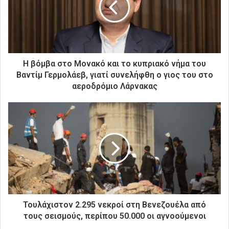
η
λ
ε
κ
τ
ρ
Η βόμβα στο Μονακό και το κυπριακό νήμα του
ο
Βαντίμ Γερμολάεβ, γιατί συνελήφθη ο γιος του στο
ν
αεροδρόμιο Λάρνακας
ι
κ
ή
σ
α
ς
δ
ι
ε
ύ
θ
Τουλάχιστον 2.295 νεκροί στη Βενεζουέλα από
υ
τους σεισμούς, περίπου 50.000 οι αγνοούμενοι
ν