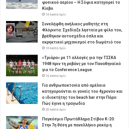
φυσικού αερίου – Η Σόφια κατηγορεί το
Κίεβο
10 λεπτά πρίν
Συνελήφθη ανήλικος μαθητής στη
Φλόριντα: Σχεδίαζε ληστεία με φίλο του,
βρέθηκαν αυτοσχέδια όπλα και
εκρηκτικοί μηχανισμοί στο δωμάτιό του
10 λεπτά πρίν
«Τριάρα» με 11 αλλαγές για την ΤΣΣΚΑ
1948 πριν τη ρεβάνς με τον Παναθηναϊκό
για το Conference League
16 λεπτά πρίν
Για ανθρωποκτονία από αμέλεια
κατηγορούνται οι γονείς του 4χρονου και
ο ιδιοκτήτης του beach bar στην Πάρο:
Πώς έγινε η τραγωδία
20 λεπτά πρίν
Παγκόσμιο Πρωτάθλημα Στίβου Κ-20:
Στην 7η θέση με πανελλήνιο ρεκόρ η