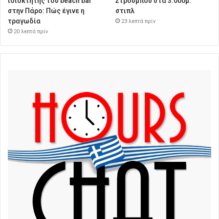
ιδιοκτήτης του beach bar
Στρούμπου στα 3.000μ.
στην Πάρο: Πώς έγινε η
στιπλ
τραγωδία
23 λεπτά πρίν
20 λεπτά πρίν