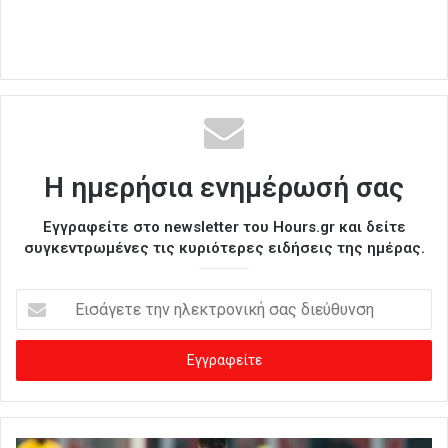
Η ημερήσια ενημέρωσή σας
Εγγραφείτε στο newsletter του Hours.gr και δείτε
συγκεντρωμένες τις κυριότερες ειδήσεις της ημέρας.
Ε
ι
σ
ά
γ
ε
τ
ε