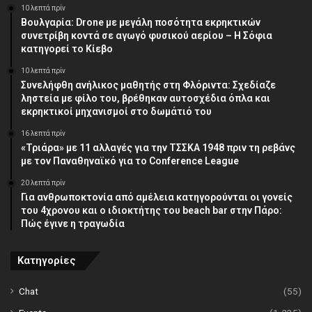
10 λεπτά πρίν
Βουλγαρία: Drone με μεγάλη ποσότητα εκρηκτικών
συνετρίβη κοντά σε αγωγό φυσικού αερίου – Η Σόφια
κατηγορεί το Κίεβο
10 λεπτά πρίν
Συνελήφθη ανήλικος μαθητής στη Φλόριντα: Σχεδίαζε
ληστεία με φίλο του, βρέθηκαν αυτοσχέδια όπλα και
εκρηκτικοί μηχανισμοί στο δωμάτιό του
16 λεπτά πρίν
«Τριάρα» με 11 αλλαγές για την ΤΣΣΚΑ 1948 πριν τη ρεβάνς
με τον Παναθηναϊκό για το Conference League
20 λεπτά πρίν
Για ανθρωποκτονία από αμέλεια κατηγορούνται οι γονείς
του 4χρονου και ο ιδιοκτήτης του beach bar στην Πάρο:
Πώς έγινε η τραγωδία
Κατηγορίες
Chat
(55)