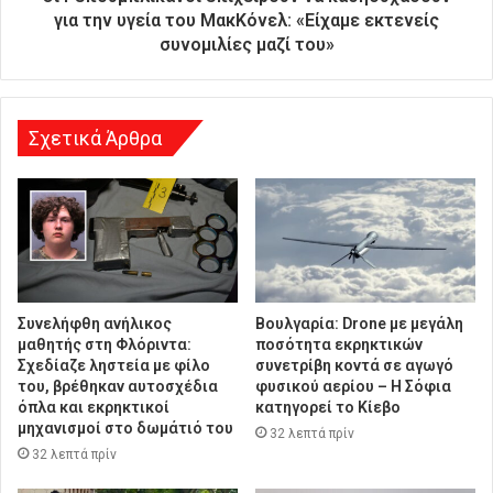
θ
για την υγεία του ΜακΚόνελ: «Είχαμε εκτενείς
υ
συνομιλίες μαζί του»
ν
σ
η
Σχετικά Άρθρα
Συνελήφθη ανήλικος
Βουλγαρία: Drone με μεγάλη
μαθητής στη Φλόριντα:
ποσότητα εκρηκτικών
Σχεδίαζε ληστεία με φίλο
συνετρίβη κοντά σε αγωγό
του, βρέθηκαν αυτοσχέδια
φυσικού αερίου – Η Σόφια
όπλα και εκρηκτικοί
κατηγορεί το Κίεβο
μηχανισμοί στο δωμάτιό του
32 λεπτά πρίν
32 λεπτά πρίν