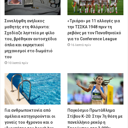
Συνελήφθη ανήλικος
«Τριάρα» με 11 αλλαγές για
μαθητής στη Φλόριντα:
την ΤΣΣΚΑ 1948 πριν τη
Σχεδίαζε ληστεία με φίλο
ρεβάνς με τον Παναθηναϊκό
του, βρέθηκαν αυτοσχέδια
για το Conference League
όπλα και εκρηκτικοί
16 λεπτά πρίν
μηχανισμοί στο δωμάτιό
του
10 λεπτά πρίν
Για ανθρωποκτονία από
Παγκόσμιο Πρωτάθλημα
αμέλεια κατηγορούνται οι
Στίβου Κ-20: Στην 7η θέση με
γονείς του 4χρονου και ο
πανελλήνιο ρεκόρ η