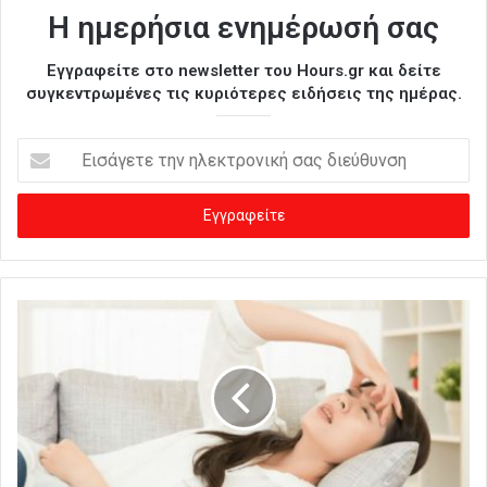
Η ημερήσια ενημέρωσή σας
Εγγραφείτε στο newsletter του Hours.gr και δείτε
συγκεντρωμένες τις κυριότερες ειδήσεις της ημέρας.
Ε
ι
σ
ά
γ
ε
τ
ε
τ
η
ν
η
λ
ε
κ