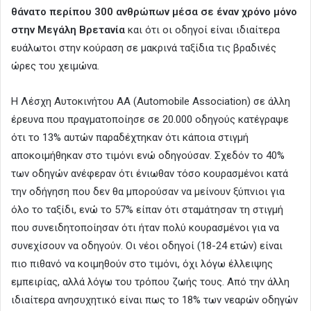
θάνατο περίπου 300 ανθρώπων μέσα σε έναν χρόνο μόνο
στην Μεγάλη Βρετανία
και ότι οι οδηγοί είναι ιδιαίτερα
ευάλωτοι στην κούραση σε μακρινά ταξίδια τις βραδινές
ώρες του χειμώνα.
Η Λέσχη Αυτοκινήτου AA (Automobile Association) σε άλλη
έρευνα που πραγματοποίησε σε 20.000 οδηγούς κατέγραψε
ότι το 13% αυτών παραδέχτηκαν ότι κάποια στιγμή
αποκοιμήθηκαν στο τιμόνι ενώ οδηγούσαν. Σχεδόν το 40%
των οδηγών ανέφεραν ότι ένιωθαν τόσο κουρασμένοι κατά
την οδήγηση που δεν θα μπορούσαν να μείνουν ξύπνιοι για
όλο το ταξίδι, ενώ το 57% είπαν ότι σταμάτησαν τη στιγμή
που συνειδητοποίησαν ότι ήταν πολύ κουρασμένοι για να
συνεχίσουν να οδηγούν. Οι νέοι οδηγοί (18-24 ετών) είναι
πιο πιθανό να κοιμηθούν στο τιμόνι, όχι λόγω έλλειψης
εμπειρίας, αλλά λόγω του τρόπου ζωής τους. Από την άλλη
ιδιαίτερα ανησυχητικό είναι πως το 18% των νεαρών οδηγών