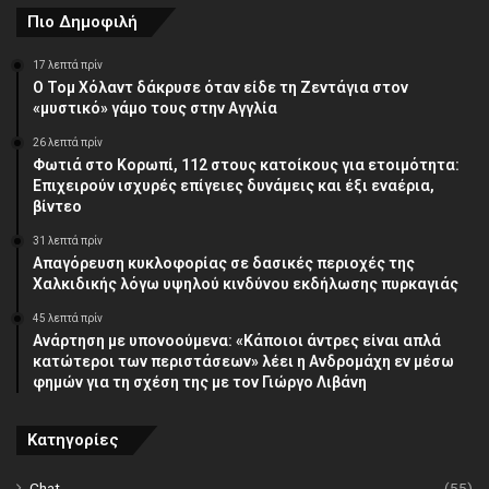
Πιο Δημοφιλή
17 λεπτά πρίν
Ο Τομ Χόλαντ δάκρυσε όταν είδε τη Ζεντάγια στον
«μυστικό» γάμο τους στην Αγγλία
26 λεπτά πρίν
Φωτιά στο Κορωπί, 112 στους κατοίκους για ετοιμότητα:
Επιχειρούν ισχυρές επίγειες δυνάμεις και έξι εναέρια,
βίντεο
31 λεπτά πρίν
Απαγόρευση κυκλοφορίας σε δασικές περιοχές της
Χαλκιδικής λόγω υψηλού κινδύνου εκδήλωσης πυρκαγιάς
45 λεπτά πρίν
Ανάρτηση με υπονοούμενα: «Κάποιοι άντρες είναι απλά
κατώτεροι των περιστάσεων» λέει η Ανδρομάχη εν μέσω
φημών για τη σχέση της με τον Γιώργο Λιβάνη
Κατηγορίες
Chat
(55)