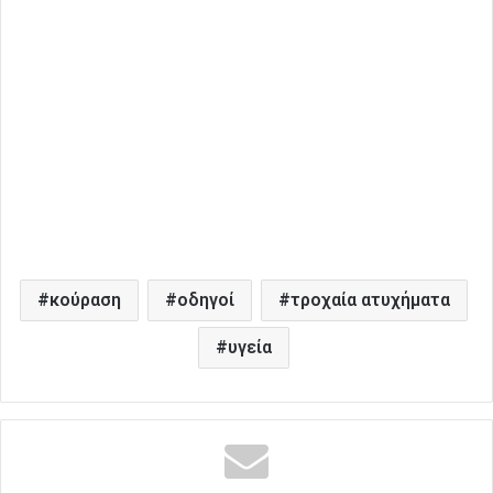
κούραση
οδηγοί
τροχαία ατυχήματα
υγεία