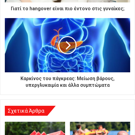
τ
ρ
Γιατί το hangover είναι πιο έντονο στις γυναίκες;
ο
ν
ι
κ
ή
σ
α
ς
δ
ι
ε
Καρκίνος του πάγκρεας: Μείωση βάρους,
ύ
υπεργλυκαιμία και άλλα συμπτώματα
θ
υ
ν
σ
Σχετικά Άρθρα
η