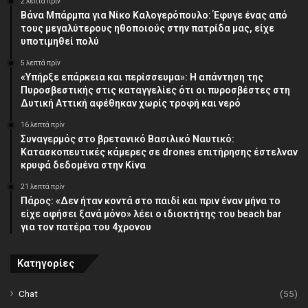
2 λεπτά πρίν
Βάνα Μπάρμπα για Νίκο Καλογερόπουλο: Έφυγε ένας από
τους μεγαλύτερους ηθοποιούς στην πατρίδα μας, είχε
υποτιμηθεί πολύ
5 λεπτά πρίν
«Υπήρξε επάρκεια και περίσσευμα»: Η απάντηση της
Πυροσβεστικής στις καταγγελίες ότι οι πυροσβέστες στη
Δυτική Αττική αφέθηκαν χωρίς τροφή και νερό
16 λεπτά πρίν
Συναγερμός στο βρετανικό Βασιλικό Ναυτικό:
Κατασκοπευτικές κάμερες σε drones επιτήρησης έστελναν
κρυφά δεδομένα στην Κίνα
21 λεπτά πρίν
Πάρος: «Δεν ήταν κοντά στο παιδί και πριν έναν μήνα το
είχε αφήσει ξανά μόνο» λέει ο ιδιοκτήτης του beach bar
για τον πατέρα του 4χρονου
Κατηγορίες
Chat
(55)