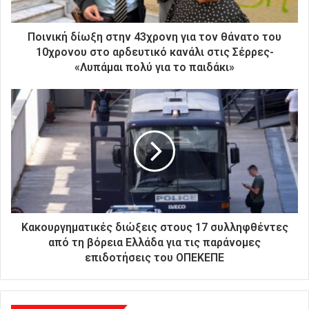
κ
τ
ρ
Ποινική δίωξη στην 43χρονη για τον θάνατο του
ο
10χρονου στο αρδευτικό κανάλι στις Σέρρες-
ν
«Λυπάμαι πολύ για το παιδάκι»
ι
κ
ή
σ
α
ς
δ
ι
ε
ύ
θ
Κακουργηματικές διώξεις στους 17 συλληφθέντες
υ
από τη βόρεια Ελλάδα για τις παράνομες
ν
επιδοτήσεις του ΟΠΕΚΕΠΕ
σ
η