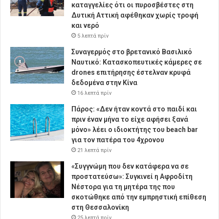
καταγγελίες ότι οι πυροσβέστες στη
Δυτική Αττική αφέθηκαν χωρίς τροφή
και νερό
5 λεπτά πρίν
Συναγερμός στο βρετανικό Βασιλικό
Ναυτικό: Κατασκοπευτικές κάμερες σε
drones επιτήρησης έστελναν κρυφά
δεδομένα στην Κίνα
16 λεπτά πρίν
Πάρος: «Δεν ήταν κοντά στο παιδί και
πριν έναν μήνα το είχε αφήσει ξανά
μόνο» λέει ο ιδιοκτήτης του beach bar
για τον πατέρα του 4χρονου
21 λεπτά πρίν
«Συγγνώμη που δεν κατάφερα να σε
προστατεύσω»: Συγκινεί η Αφροδίτη
Νέστορα για τη μητέρα της που
σκοτώθηκε από την εμπρηστική επίθεση
στη Θεσσαλονίκη
25 λεπτά πρίν