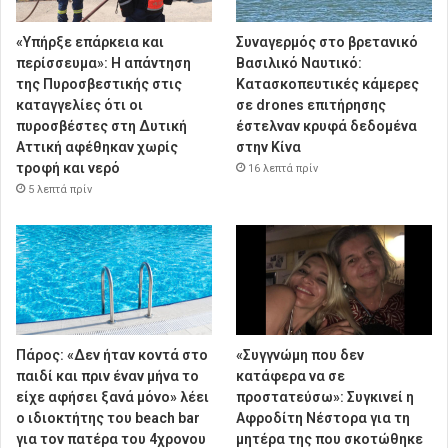
«Υπήρξε επάρκεια και
Συναγερμός στο βρετανικό
περίσσευμα»: Η απάντηση
Βασιλικό Ναυτικό:
της Πυροσβεστικής στις
Κατασκοπευτικές κάμερες
καταγγελίες ότι οι
σε drones επιτήρησης
πυροσβέστες στη Δυτική
έστελναν κρυφά δεδομένα
Αττική αφέθηκαν χωρίς
στην Κίνα
τροφή και νερό
16 λεπτά πρίν
5 λεπτά πρίν
Πάρος: «Δεν ήταν κοντά στο
«Συγγνώμη που δεν
παιδί και πριν έναν μήνα το
κατάφερα να σε
είχε αφήσει ξανά μόνο» λέει
προστατεύσω»: Συγκινεί η
ο ιδιοκτήτης του beach bar
Αφροδίτη Νέστορα για τη
για τον πατέρα του 4χρονου
μητέρα της που σκοτώθηκε