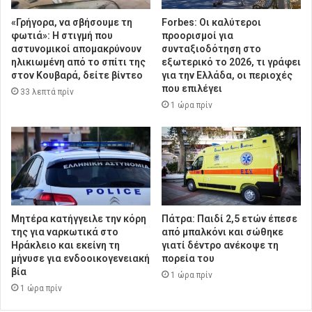
«Γρήγορα, να σβήσουμε τη
Forbes: Οι καλύτεροι
φωτιά»: Η στιγμή που
προορισμοί για
αστυνομικοί απομακρύνουν
συνταξιοδότηση στο
ηλικιωμένη από το σπίτι της
εξωτερικό το 2026, τι γράφει
στον Κουβαρά, δείτε βίντεο
για την Ελλάδα, οι περιοχές
που επιλέγει
33 λεπτά πρίν
1 ώρα πρίν
Μητέρα κατήγγειλε την κόρη
Πάτρα: Παιδί 2,5 ετών έπεσε
της για ναρκωτικά στο
από μπαλκόνι και σώθηκε
Ηράκλειο και εκείνη τη
γιατί δέντρο ανέκοψε τη
μήνυσε για ενδοοικογενειακή
πορεία του
βία
1 ώρα πρίν
1 ώρα πρίν