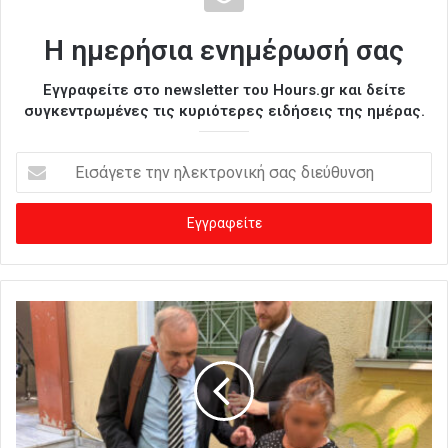
Η ημερήσια ενημέρωσή σας
Εγγραφείτε στο newsletter του Hours.gr και δείτε
συγκεντρωμένες τις κυριότερες ειδήσεις της ημέρας.
Ε
ι
σ
ά
γ
ε
τ
ε
τ
η
ν
η
λ
ε