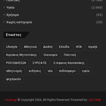
Πολιτική
(9.784)
Υγεία
(2.060)
Χρήσιμα
(35)
Χωρίς κατηγορία
(20)
Ετικέτες
Lifestyle
Αθλητικά
Διεθνή
Ελλάδα
ΗΠΑ
Ισραήλ
Κυριάκος Μητσοτάκης
Οικονομία
Πολιτική
ΡΟΗ ΕΙΔΗΣΕΩΝ
ΣΥΡΙΖΑ ΠΣ
Στέφανος Κασσελάκης
αθλητισμός
ειδήσεις
νέα
ποδόσφαιρο
υγεία
ψυχαγωγία
Hours.gr
© Copyright 2026, All Rights Reserved. Powered by
LOIZ Web