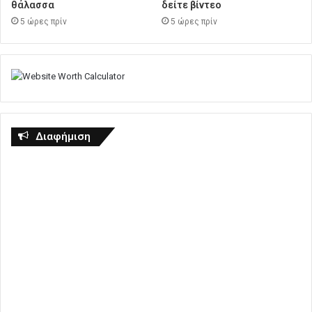
θάλασσα
δείτε βίντεο
5 ώρες πρίν
5 ώρες πρίν
Διαφήμιση