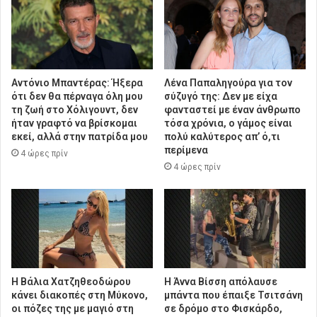
Αντόνιο Μπαντέρας: Ήξερα
Λένα Παπαληγούρα για τον
ότι δεν θα πέρναγα όλη μου
σύζυγό της: Δεν με είχα
τη ζωή στο Χόλιγουντ, δεν
φανταστεί με έναν άνθρωπο
ήταν γραφτό να βρίσκομαι
τόσα χρόνια, ο γάμος είναι
εκεί, αλλά στην πατρίδα μου
πολύ καλύτερος απ’ ό,τι
περίμενα
4 ώρες πρίν
4 ώρες πρίν
Η Βάλια Χατζηθεοδώρου
Η Άννα Βίσση απόλαυσε
κάνει διακοπές στη Μύκονο,
μπάντα που έπαιξε Τσιτσάνη
οι πόζες της με μαγιό στη
σε δρόμο στο Φισκάρδο,