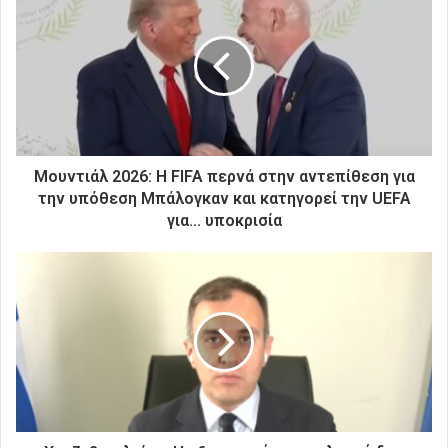
τ
η
ν
η
λ
ε
κ
τ
ρ
Μουντιάλ 2026: Η FIFA περνά στην αντεπίθεση για
ο
την υπόθεση Μπάλογκαν και κατηγορεί την UEFA
ν
για... υποκρισία
ι
κ
ή
σ
α
ς
δ
ι
ε
ύ
θ