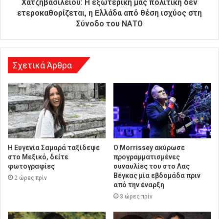
Χατζηβασιλείου: Η εξωτερική μας πολιτική δεν
υ
ετεροκαθορίζεται, η Ελλάδα από θέση ισχύος στη
ν
Σύνοδο του ΝΑΤΟ
σ
η
Σχετικά Άρθρα
Η Ευγενία Σαμαρά ταξίδεψε
Ο Morrissey ακύρωσε
στο Μεξικό, δείτε
προγραμματισμένες
φωτογραφίες
συναυλίες του στο Λας
Βέγκας μία εβδομάδα πριν
2 ώρες πρίν
από την έναρξη
3 ώρες πρίν