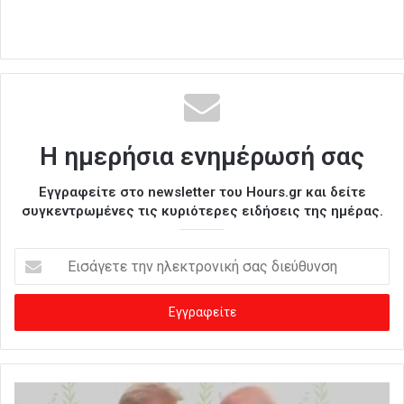
Η ημερήσια ενημέρωσή σας
Εγγραφείτε στο newsletter του Hours.gr και δείτε
συγκεντρωμένες τις κυριότερες ειδήσεις της ημέρας.
Ε
ι
σ
ά
γ
ε
τ
ε