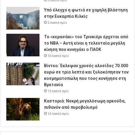
3 λεπτά πρίν
Υπό έλεγχο η φωτιά σε χαμηλή βλάστηση
στην Ευκαρπία Κιλκίς
5 λεπτά πρίν
Το «κερασάκι» του Τρινκιέρι έρχεται από
το NBA – Αυτή είναι η τελευταία μεγάλη
κίνηση που κυνηγάει ο ΠΑΟΚ
10 λεπτά πρίν
Βίντεο: Έκλεψαν χρυσές αλυσίδες 70.000
ευρώ σε τρία λεπτά και ξυλοκόπησαν τον
κοσμηματοπώλη που τους κυνήγησε στη
Βρετανία
15 λεπτά πρίν
Καστοριά: Νεκρή μεγαλόσωμη αρκούδα,
πιθανόν από πυροβολισμό
16 λεπτά πρίν