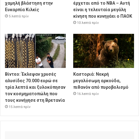
χαμηλή βλάστηση στην
έρχεται από το NBA – Αυτή
Ευκαρπία Κιλκίς
είναι η τελευταία μεγάλη
κίνηση που κυνηγάει ο ΠΑΟΚ
5 λεπτά πρίν
10 λεπτά πρίν
Βίντεο: Έκλεψαν χρυσές
Καστοριά: Νεκρή
αλυσίδες 70.000 ευρώ σε
μεγαλόσωμη αρκούδα,
τρία λεπτά και ξυλοκόπησαν
πιθανόν από πυροβολισμό
τον κοσμηματοπώλη που
16 λεπτά πρίν
τους κυνήγησε στη Βρετανία
15 λεπτά πρίν