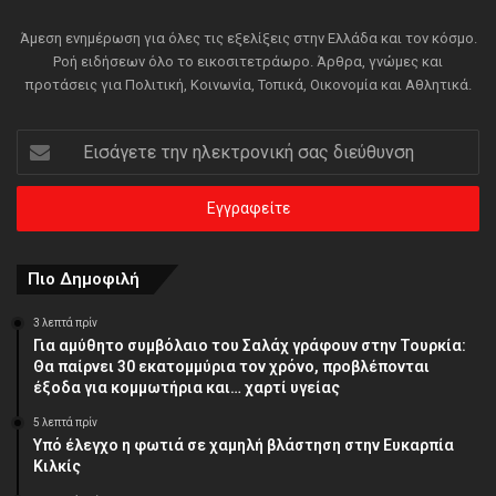
Άμεση ενημέρωση για όλες τις εξελίξεις στην Ελλάδα και τον κόσμο.
Ροή ειδήσεων όλο το εικοσιτετράωρο. Άρθρα, γνώμες και
προτάσεις για Πολιτική, Κοινωνία, Τοπικά, Οικονομία και Αθλητικά.
Εισάγετε
την
ηλεκτρονική
σας
διεύθυνση
Πιο Δημοφιλή
3 λεπτά πρίν
Για αμύθητο συμβόλαιο του Σαλάχ γράφουν στην Τουρκία:
Θα παίρνει 30 εκατομμύρια τον χρόνο, προβλέπονται
έξοδα για κομμωτήρια και… χαρτί υγείας
5 λεπτά πρίν
Υπό έλεγχο η φωτιά σε χαμηλή βλάστηση στην Ευκαρπία
Κιλκίς