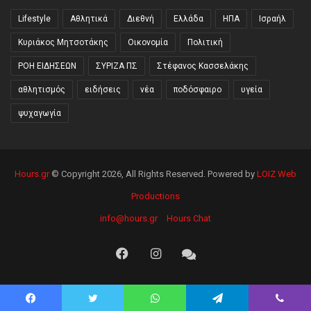
Lifestyle
Αθλητικά
Διεθνή
Ελλάδα
ΗΠΑ
Ισραήλ
Κυριάκος Μητσοτάκης
Οικονομία
Πολιτική
ΡΟΗ ΕΙΔΗΣΕΩΝ
ΣΥΡΙΖΑ ΠΣ
Στέφανος Κασσελάκης
αθλητισμός
ειδήσεις
νέα
ποδόσφαιρο
υγεία
ψυχαγωγία
Hours.gr
© Copyright 2026, All Rights Reserved. Powered by
LOIZ Web
Productions
info@hours.gr
Hours Chat
Facebook
Instagram
Hours
Chat