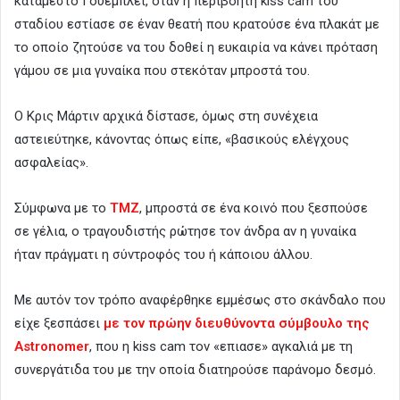
κατάμεστο Γουέμπλεϊ, όταν η περιβόητη kiss cam του
σταδίου εστίασε σε έναν θεατή που κρατούσε ένα πλακάτ με
το οποίο ζητούσε να του δοθεί η ευκαιρία να κάνει πρόταση
γάμου σε μια γυναίκα που στεκόταν μπροστά του.
Ο Κρις Μάρτιν αρχικά δίστασε, όμως στη συνέχεια
αστειεύτηκε, κάνοντας όπως είπε, «βασικούς ελέγχους
ασφαλείας».
Σύμφωνα με το
TMZ
, μπροστά σε ένα κοινό που ξεσπούσε
σε γέλια, ο τραγουδιστής ρώτησε τον άνδρα αν η γυναίκα
ήταν πράγματι η σύντροφός του ή κάποιου άλλου.
Με αυτόν τον τρόπο αναφέρθηκε εμμέσως στο σκάνδαλο που
είχε ξεσπάσει
με τον πρώην διευθύνοντα σύμβουλο της
Astronomer
, που η kiss cam τον «επιασε» αγκαλιά με τη
συνεργάτιδα του με την οποία διατηρούσε παράνομο δεσμό.