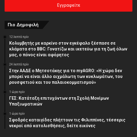
σας
διεύθυνση
Πιο Δημοφιλή
12 λεπτά πρίν
Κολυμβητής με καρκίνο στον εγκέφαλο ξέσπασε σε
κλάματα στο BBC: Γονατίζω και ικετεύω για τη ζωή όλων
μας, ο πόνος είναι αφόρητος
24 λεπτά πρίν
Στην ΑΑΔΕ ο Μητσοτάκης για το myAGRO: «Η χώρα δεν
μπορεί να είναι άλλο αιχμάλωτη των κυκλωμάτων, του
ρουσφετιού και του παλαιοκομματισμού»
1 ώρα πρίν
ΓΕΣ: Κατάταξη επιτυχόντων στη Σχολή Μονίμων
Υπαξιωματικών
1 ώρα πρίν
Σφοδρές καταιγίδες πλήττουν τις Φιλιππίνες, τέσσερις
νεκροί από κατολισθήσεις, δείτε εικόνες