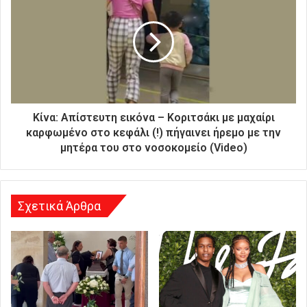
ή
σ
α
ς
δ
ι
ε
ύ
Κίνα: Απίστευτη εικόνα – Κοριτσάκι με μαχαίρι
θ
καρφωμένο στο κεφάλι (!) πήγαινει ήρεμο με την
υ
μητέρα του στο νοσοκομείο (Video)
ν
σ
η
Σχετικά Άρθρα