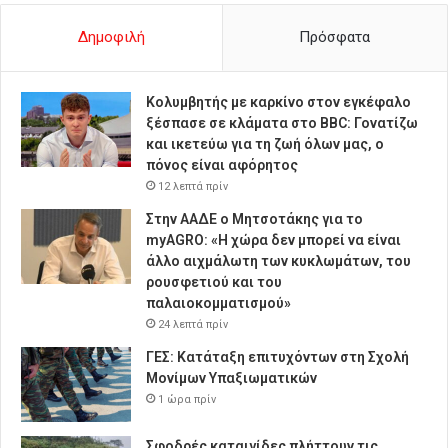
Δημοφιλή
Πρόσφατα
Κολυμβητής με καρκίνο στον εγκέφαλο
ξέσπασε σε κλάματα στο BBC: Γονατίζω
και ικετεύω για τη ζωή όλων μας, ο
πόνος είναι αφόρητος
12 λεπτά πρίν
Στην ΑΑΔΕ ο Μητσοτάκης για το
myAGRO: «Η χώρα δεν μπορεί να είναι
άλλο αιχμάλωτη των κυκλωμάτων, του
ρουσφετιού και του
παλαιοκομματισμού»
24 λεπτά πρίν
ΓΕΣ: Κατάταξη επιτυχόντων στη Σχολή
Μονίμων Υπαξιωματικών
1 ώρα πρίν
Σφοδρές καταιγίδες πλήττουν τις