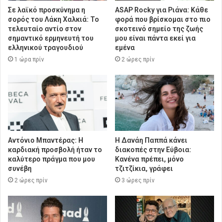
Σε λαϊκό προσκύνημα η
ASAP Rocky για Ριάνα: Κάθε
σορός του Λάκη Χαλκιά: Το
φορά που βρίσκομαι στο πιο
τελευταίο αντίο στον
σκοτεινό σημείο της ζωής
σημαντικό ερμηνευτή του
μου είναι πάντα εκεί για
ελληνικού τραγουδιού
εμένα
1 ώρα πρίν
2 ώρες πρίν
Αντόνιο Μπαντέρας: Η
Η Δανάη Παππά κάνει
καρδιακή προσβολή ήταν το
διακοπές στην Εύβοια:
καλύτερο πράγμα που μου
Κανένα πρέπει, μόνο
συνέβη
τζιτζίκια, γράφει
2 ώρες πρίν
3 ώρες πρίν