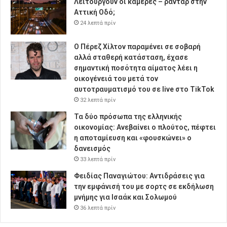
Λειτουργούν οι κάμερες – ραντάρ στην
Αττική Οδό;
24 λεπτά πρίν
Ο Πέρεζ Χίλτον παραμένει σε σοβαρή
αλλά σταθερή κατάσταση, έχασε
σημαντική ποσότητα αίματος λέει η
οικογένειά του μετά τον
αυτοτραυματισμό του σε live στο TikTok
32 λεπτά πρίν
Τα δύο πρόσωπα της ελληνικής
οικονομίας: Aνεβαίνει ο πλούτος, πέφτει
η αποταμίευση και «φουσκώνει» ο
δανεισμός
33 λεπτά πρίν
Φειδίας Παναγιώτου: Αντιδράσεις για
την εμφάνισή του με σορτς σε εκδήλωση
μνήμης για Ισαάκ και Σολωμού
36 λεπτά πρίν