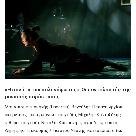
«Η σονάτα του σεληνόφωτος»: Οι συντελεστές της
μουσικής παράστασης
Μουσικοί επί σκηνής (Encardia): Βαγγέλης Παπαγεωργίου:
ακορντεόν, φυσαρμόνικα, τραγούδι, Μιχάλης Κονταξάκης:
κιθάρα, τραγούδι, Ναταλία Κωτσάνη: τραγούδι, κρουστά,
Δημήτρης Τσεκούρας / Γιώργος Ντάνης: κοντραμπάσο (εκ