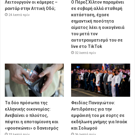
Λειτουργούν οι κάμερες –
Ο Πέρεζ Χίλτον παραμένει
ραντάρ στην Αττική Οδό;
σε σοβαρή αλλά σταθερή
κατάσταση, έχασε
24 λεπτά πρίν
σημαντική ποσότητα
αίματος λέει η οικογένειά
του μετά τον
αυτοτραυματισμό του σε
live στο TikTok
32 λεπτά πρίν
Τα δύο πρόσωπα της
Φειδίας Παναγιώτου:
ελληνικής οικονομίας:
Αντιδράσεις για την
Aνεβαίνει ο πλούτος,
εμφάνισή του με σορτς σε
πέφτει η αποταμίευση και
εκδήλωση μνήμης για Ισαάκ
«φουσκώνει» ο δανεισμός
και Σολωμού
33 λεπτά πρίν
36 λεπτά πρίν