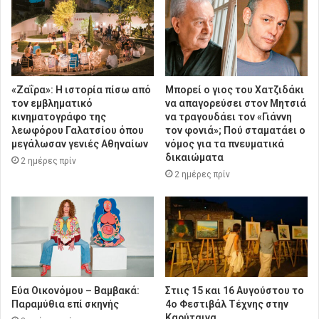
«Ζαΐρα»: Η ιστορία πίσω από
Μπορεί ο γιος του Χατζιδάκι
τον εμβληματικό
να απαγορεύσει στον Μητσιά
κινηματογράφο της
να τραγουδάει τον «Γιάννη
λεωφόρου Γαλατσίου όπου
τον φονιά»; Πού σταματάει ο
μεγάλωσαν γενιές Αθηναίων
νόμος για τα πνευματικά
δικαιώματα
2 ημέρες πρίν
2 ημέρες πρίν
Εύα Οικονόμου – Βαμβακά:
Στιις 15 και 16 Αυγούστου το
Παραμύθια επί σκηνής
4ο Φεστιβάλ Τέχνης στην
Καρύταινα