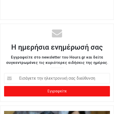
Η ημερήσια ενημέρωσή σας
Εγγραφείτε στο newsletter του Hours.gr και δείτε
συγκεντρωμένες τις κυριότερες ειδήσεις της ημέρας.
Ε
ι
σ
ά
γ
ε
τ
ε