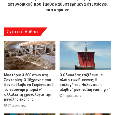
θ
αστυνομικού που έμαθε καθυστερημένα ότι πάσχει
υ
από καρκίνο
ν
σ
η
Σχετικά Άρθρα
Μυστήριο 3.500 ετών στη
Ο Οδυσσέας ταξίδευε με
Σαντορίνη: Ο 15χρονος που
πλοίο των Βίκινγκς; Η
δεν πρόλαβε να ξεφύγει από
επιλογή του Νόλαν και η
το τσουνάμι μπορεί ν’
αληθινή μυκηναϊκή ναυπηγική
αλλάξει τη χρονολογία της
1 ημέρα πρίν
μεγάλης έκρηξης
17 ώρες πρίν