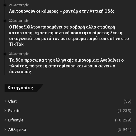
24 λεπτά πρίν
Λειτουργούν οι κάμερες – ραντάρ στην Αττική Οδό;
32 λεπτά πρίν
Ο Πέρεζ Χίλτον παραμένει σε σοβαρή αλλά σταθερή
κατάσταση, έχασε σημαντική ποσότητα αίματος λέει η
οικογένειά του μετά τον αυτοτραυματισμό του σε live στο
TikTok
33 λεπτά πρίν
Τα δύο πρόσωπα της ελληνικής οικονομίας: Aνεβαίνει ο
πλούτος, πέφτει η αποταμίευση και «φουσκώνει» ο
δανεισμός
Κατηγορίες
Chat
(55)
Events
(1.235)
Lifestyle
(10.229)
Αθλητικά
(5.944)