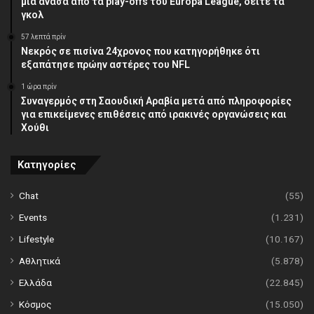
μια ανάσα από τα play-offs του Europa League, δείτε τα
γκολ
57 λεπτά πρίν
Νεκρός σε πισίνα 24χρονος που κατηγορήθηκε ότι
εξαπάτησε πρώην αστέρες του NFL
1 ώρα πρίν
Συναγερμός στη Σαουδική Αραβία μετά από πληροφορίες
για επικείμενες επιθέσεις από ιρακινές οργανώσεις και
Χούθι
Κατηγορίες
Chat
(55)
Events
(1.231)
Lifestyle
(10.167)
Αθλητικά
(5.878)
Ελλάδα
(22.845)
Κόσμος
(15.050)