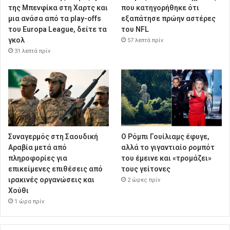
της Μπενφίκα στη Χαρτς και
που κατηγορήθηκε ότι
μια ανάσα από τα play-offs
εξαπάτησε πρώην αστέρες
του Europa League, δείτε τα
του NFL
γκολ
57 λεπτά πρίν
31 λεπτά πρίν
Συναγερμός στη Σαουδική
Ο Ρόμπι Γουίλιαμς έφυγε,
Αραβία μετά από
αλλά το γιγαντιαίο ρομπότ
πληροφορίες για
του έμεινε και «τρομάζει»
επικείμενες επιθέσεις από
τους γείτονες
ιρακινές οργανώσεις και
2 ώρες πρίν
Χούθι
1 ώρα πρίν