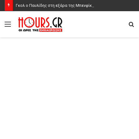
Γκολ ο Παυλίδης στη εξάρα της Μπενφίκα στη Χαρτς και μια ανάσα από τα play-offs του Europa League, δείτε τα γκολ
Μενού
Α
γι