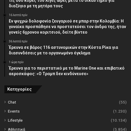
τις δύο κόρες του λίγες ώρες μετά το δικαστήριο για
διαζύγιο με τη μητέρα τους
16 λεπτά πρίν
Εν ψυχρώ δολοφονία ζευγαριού σε μπαρ στην Κολομβία: Η
γυναίκα προσπάθησε να προστατεύσει τον άνδρα της, ήταν
γονείς 6χρονου κοριτσιού, δείτε βίντεο
36 λεπτά πρίν
Έρευνα σε βάρος 116 αστυνομικών στην Κόστα Ρίκα για
διασυνδέσεις με το οργανωμένο έγκλημα
1 ώρα πρίν
Έρευνα για το περιστατικό με το Marine One και επιβατικό
αεροσκάφος: «Ο Τραμπ δεν κινδύνευσε»
Κατηγορίες
Chat
(55)
Events
(1.230)
Lifestyle
(10.134)
Αθλητικά
(5.854)