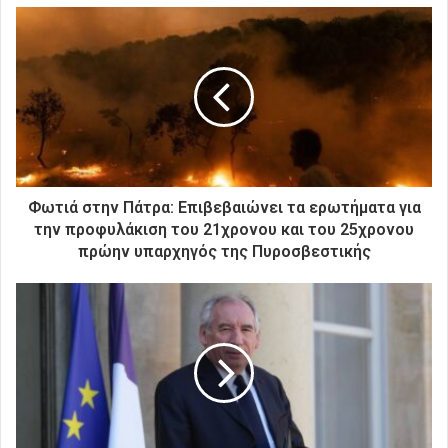
ε
τ
η
ν
η
λ
ε
κ
τ
ρ
Φωτιά στην Πάτρα: Επιβεβαιώνει τα ερωτήματα για
ο
την προφυλάκιση του 21χρονου και του 25χρονου
ν
πρώην υπαρχηγός της Πυροσβεστικής
ι
κ
ή
σ
α
ς
δ
ι
ε