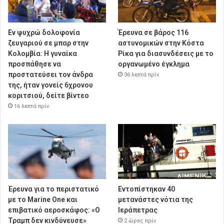
Εν ψυχρώ δολοφονία
Έρευνα σε βάρος 116
ζευγαριού σε μπαρ στην
αστυνομικών στην Κόστα
Κολομβία: Η γυναίκα
Ρίκα για διασυνδέσεις με το
προσπάθησε να
οργανωμένο έγκλημα
προστατεύσει τον άνδρα
36 λεπτά πρίν
της, ήταν γονείς 6χρονου
κοριτσιού, δείτε βίντεο
16 λεπτά πρίν
Έρευνα για το περιστατικό
Εντοπίστηκαν 40
με το Marine One και
μετανάστες νότια της
επιβατικό αεροσκάφος: «Ο
Ιεράπετρας
Τραμπ δεν κινδύνευσε»
2 ώρες πρίν