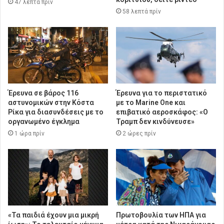
47 λεπτά πρίν
58 λεπτά πρίν
Έρευνα σε βάρος 116
Έρευνα για το περιστατικό
αστυνομικών στην Κόστα
με το Marine One και
Ρίκα για διασυνδέσεις με το
επιβατικό αεροσκάφος: «Ο
οργανωμένο έγκλημα
Τραμπ δεν κινδύνευσε»
1 ώρα πρίν
2 ώρες πρίν
«Τα παιδιά έχουν μια μικρή
Πρωτοβουλία των ΗΠΑ για