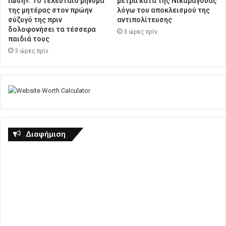
ίωση»: Το τελευταίο μήνυμα
μέτρα κατά της Νικαράγουας
της μητέρας στον πρώην
λόγω του αποκλεισμού της
σύζυγό της πριν
αντιπολίτευσης
δολοφονήσει τα τέσσερα
3 ώρες πρίν
παιδιά τους
3 ώρες πρίν
Διαφήμιση