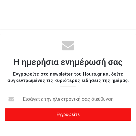
Η ημερήσια ενημέρωσή σας
Εγγραφείτε στο newsletter του Hours.gr και δείτε
συγκεντρωμένες τις κυριότερες ειδήσεις της ημέρας.
Ε
ι
σ
ά
γ
ε
τ