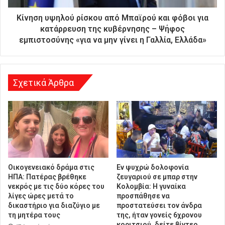
ύ
θ
Κίνηση υψηλού ρίσκου από Μπαϊρού και φόβοι για
υ
κατάρρευση της κυβέρνησης – Ψήφος
ν
εμπιστοσύνης «για να μην γίνει η Γαλλία, Ελλάδα»
σ
η
Σχετικά Άρθρα
Οικογενειακό δράμα στις
Εν ψυχρώ δολοφονία
ΗΠΑ: Πατέρας βρέθηκε
ζευγαριού σε μπαρ στην
νεκρός με τις δύο κόρες του
Κολομβία: Η γυναίκα
λίγες ώρες μετά το
προσπάθησε να
δικαστήριο για διαζύγιο με
προστατεύσει τον άνδρα
τη μητέρα τους
της, ήταν γονείς 6χρονου
κοριτσιού, δείτε βίντεο