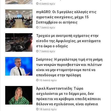
4 λεπτά πρίν
myAGRO: Οι 5 μεγάλες αλλαγές στις
αγροτικές ενισχύσεις, μέχρι 15
Σεπτεμβρίου οι αιτήσεις
7 λεπτά πρίν
Τροχαίο με ανατροπή οχήματος στην
είσοδο της Αμφιλοχίας, με κατάγματα
στα άκρα ο οδηγός
7 λεπτά πρίν
Σκέρτσος: Η μεγαλύτερη τιμή στη μνήμη
των νεκρών πυροσβεστών και πιλότων
είναι να μην σταματήσουμε ποτέ να
επενδύουμε στην πρόληψη
15 λεπτά πρίν
Άριελ Κωνσταντινίδη: Τώρα
ασχολούνται με το δέρμα μου, δεν
πρόκειται να κρύβομαι επειδή κάποιοι
θέλουν να σχολιάσουν, είναι αγένεια
18 λεπτά πρίν