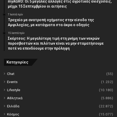
myAGRO: Οι 5 μεγάλες αλλαγές στις αγροτικές ενισχύσεις,
μέχρι 15 Σεπτεμβρίου οι αιτήσεις
7 λεπτά πρίν
Τροχαίο με ανατροπή οχήματος στην είσοδο της
Αμφιλοχίας, με κατάγματα στα άκρα ο οδηγός
15 λεπτά πρίν
Σκέρτσος: Η μεγαλύτερη τιμή στη μνήμη των νεκρών
πυροσβεστών και πιλότων είναι να μην σταματήσουμε
ποτέ να επενδύουμε στην πρόληψη
Κατηγορίες
Chat
(55)
Events
(1.232)
Lifestyle
(10.180)
Αθλητικά
(5.886)
Ελλάδα
(22.872)
Κόσμος
(15.077)