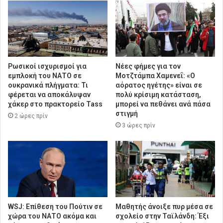
Ρωσικοί ισχυρισμοί για
Νέες φήμες για τον
εμπλοκή του ΝΑΤΟ σε
Μοτζτάμπα Χαμενεΐ: «Ο
ουκρανικά πλήγματα: Τι
αόρατος ηγέτης» είναι σε
φέρεται να αποκάλυψαν
πολύ κρίσιμη κατάσταση,
χάκερ στο πρακτορείο Tass
μπορεί να πεθάνει ανά πάσα
στιγμή
2 ώρες πρίν
3 ώρες πρίν
WSJ: Επίθεση του Πούτιν σε
Μαθητής άνοιξε πυρ μέσα σε
χώρα του ΝΑΤΟ ακόμα και
σχολείο στην Ταϊλάνδη: Έξι