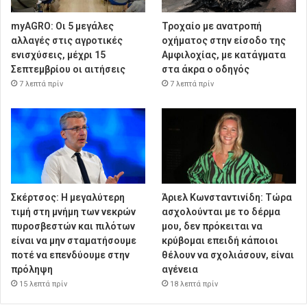
myAGRO: Οι 5 μεγάλες
Τροχαίο με ανατροπή
αλλαγές στις αγροτικές
οχήματος στην είσοδο της
ενισχύσεις, μέχρι 15
Αμφιλοχίας, με κατάγματα
Σεπτεμβρίου οι αιτήσεις
στα άκρα ο οδηγός
7 λεπτά πρίν
7 λεπτά πρίν
Σκέρτσος: Η μεγαλύτερη
Άριελ Κωνσταντινίδη: Τώρα
τιμή στη μνήμη των νεκρών
ασχολούνται με το δέρμα
πυροσβεστών και πιλότων
μου, δεν πρόκειται να
είναι να μην σταματήσουμε
κρύβομαι επειδή κάποιοι
ποτέ να επενδύουμε στην
θέλουν να σχολιάσουν, είναι
πρόληψη
αγένεια
15 λεπτά πρίν
18 λεπτά πρίν