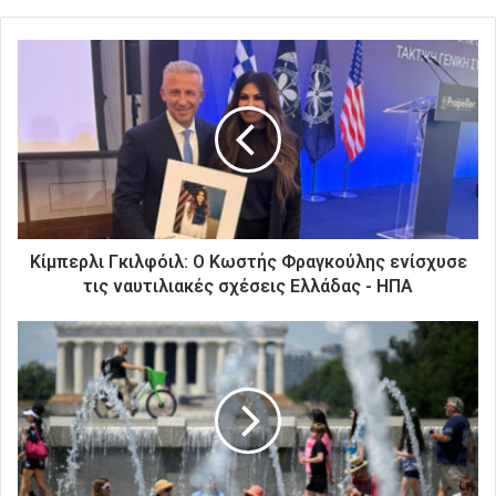
ε
τ
ε
τ
η
ν
η
λ
ε
κ
τ
ρ
Κίμπερλι Γκιλφόιλ: Ο Κωστής Φραγκούλης ενίσχυσε
ο
τις ναυτιλιακές σχέσεις Ελλάδας - ΗΠΑ
ν
ι
κ
ή
σ
α
ς
δ
ι