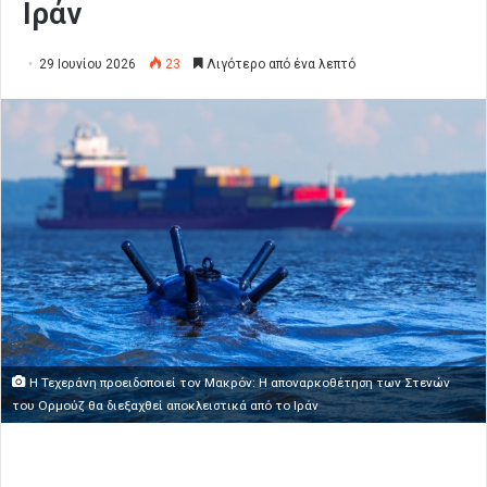
Ιράν
29 Ιουνίου 2026
23
Λιγότερο από ένα λεπτό
Η Τεχεράνη προειδοποιεί τον Μακρόν: Η αποναρκοθέτηση των Στενών
του Ορμούζ θα διεξαχθεί αποκλειστικά από το Ιράν