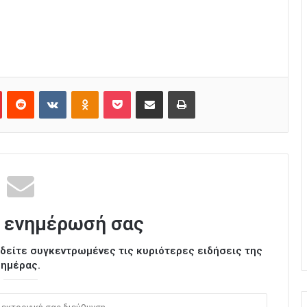
Pinterest
Reddit
VKontakte
Odnoklassniki
Pocket
Κοινοποίηση μέσω Email
Εκτύπωση
 ενημέρωσή σας
ι δείτε συγκεντρωμένες τις κυριότερες ειδήσεις της
ημέρας.