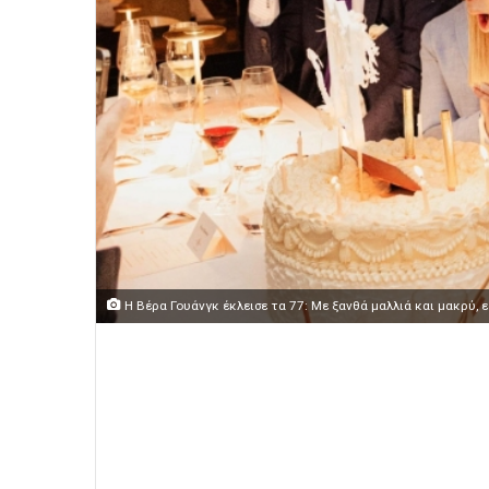
Η Βέρα Γουάνγκ έκλεισε τα 77: Με ξανθά μαλλιά και μακρύ,