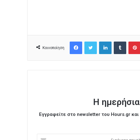
Facebook
Twitter
LinkedIn
Tumblr
Κοινοποίηση
Η ημερήσια
Εγγραφείτε στο newsletter του Hours.gr κα
Ε