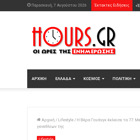
Παρασκευή, 7 Αυγούστου 2026
Έκτακτες Ειδήσεις
ΑΡΧΙΚΉ
ΕΛΛΆΔΑ
ΚΌΣΜΟΣ
ΠΟΛΙΤΙΚΉ
Αρχική
/
Lifestyle
/
Η Βέρα Γουάνγκ έκλεισε τα 77: Μ
γενεθλίων της
Lifestyle