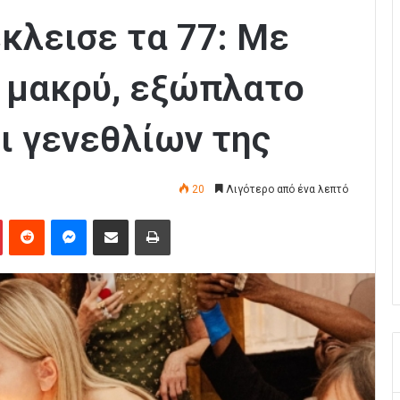
κλεισε τα 77: Με
ι μακρύ, εξώπλατο
ι γενεθλίων της
20
Λιγότερο από ένα λεπτό
Pinterest
Reddit
Messenger
Κοινοποίηση μέσω Email
Εκτύπωση