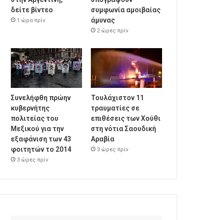
δείτε βίντεο
συμφωνία αμοιβαίας
άμυνας
1 ώρα πρίν
2 ώρες πρίν
Συνελήφθη πρώην
Τουλάχιστον 11
κυβερνήτης
τραυματίες σε
πολιτείας του
επιθέσεις των Χούθι
Μεξικού για την
στη νότια Σαουδική
εξαφάνιση των 43
Αραβία
φοιτητών το 2014
3 ώρες πρίν
3 ώρες πρίν