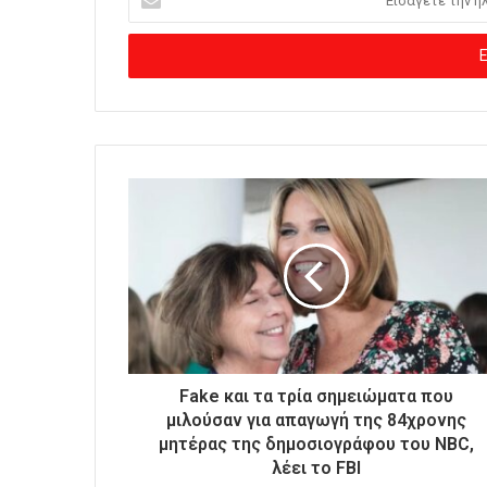
ι
σ
ά
γ
ε
τ
ε
τ
η
ν
η
λ
ε
κ
τ
ρ
ο
Fake και τα τρία σημειώματα που
ν
μιλούσαν για απαγωγή της 84χρονης
ι
μητέρας της δημοσιογράφου του NBC,
κ
λέει το FBI
ή