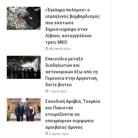
«Έγκλημα πολέμου» ο
ισραηλινός βομβαρδισμός
που σκότωσε
δημοσιογράφο στον
Λίβανο, καταγγέλλουν
τρεις ΜΚΟ
48 λεπτά πρίν
Επεισόδια μεταξύ
διαδηλωτών και
αστυνομικών έξω από τη
Γερουσία στην Αργεντινή,
δείτε βίντεο
1 ώρα πρίν
Σαουδική Αραβία, Τουρκία
και Πακιστάν
ετοιμάζονται να
υπογράψουν συμφωνία
αμοιβαίας άμυνας
2 ώρες πρίν