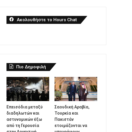
Ακολουθήστε το Hours Chat
Πιο Δημοφιλή
Επεισόδια μεταξύ
Σαουδική Αραβία,
διαδηλωτών και
Τουρκία και
αστυνομικών έξω
Πακιστάν
από τη Γερουσία
ετοιμάζονται να
στην Αργεντινή,
υπογράψουν