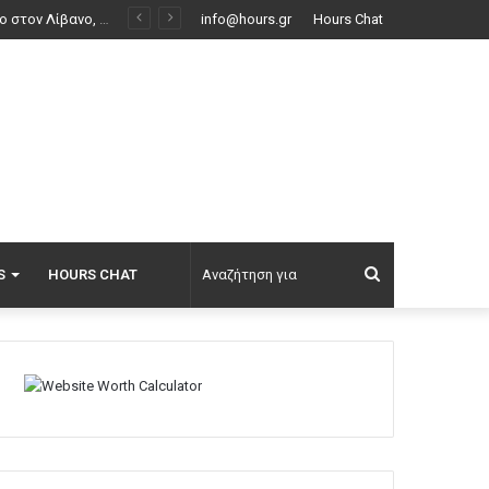
Επεισόδια μεταξύ διαδηλωτών και αστυνομικών έξω από τη Γερουσία στην Αργεντινή, δείτε βίντεο
info@hours.gr
Hours Chat
Αναζήτηση
S
HOURS CHAT
για