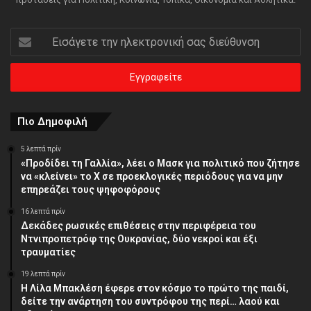
Εισάγετε
την
ηλεκτρονική
σας
διεύθυνση
Πιο Δημοφιλή
5 λεπτά πρίν
«Προδίδει τη Γαλλία», λέει ο Μασκ για πολιτικό που ζήτησε
να «κλείνει» το X σε προεκλογικές περιόδους για να μην
επηρεάζει τους ψηφοφόρους
16 λεπτά πρίν
Δεκάδες ρωσικές επιθέσεις στην περιφέρεια του
Ντνιπροπετρόφ της Ουκρανίας, δύο νεκροί και έξι
τραυματίες
19 λεπτά πρίν
Η Λίλα Μπακλέση έφερε στον κόσμο το πρώτο της παιδί,
δείτε την ανάρτηση του συντρόφου της περί… λαού και