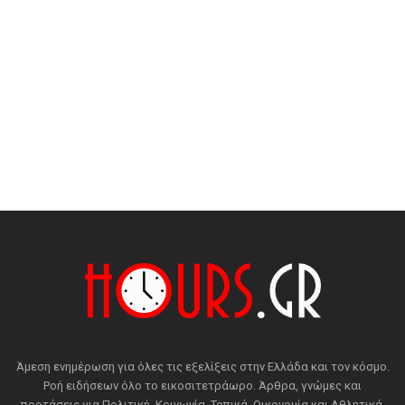
Άμεση ενημέρωση για όλες τις εξελίξεις στην Ελλάδα και τον κόσμο.
Ροή ειδήσεων όλο το εικοσιτετράωρο. Άρθρα, γνώμες και
προτάσεις για Πολιτική, Κοινωνία, Τοπικά, Οικονομία και Αθλητικά.