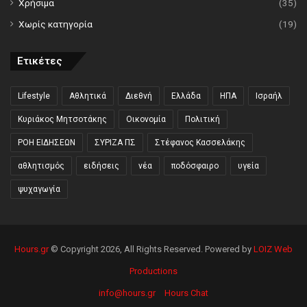
Χρήσιμα
(35)
Χωρίς κατηγορία
(19)
Ετικέτες
Lifestyle
Αθλητικά
Διεθνή
Ελλάδα
ΗΠΑ
Ισραήλ
Κυριάκος Μητσοτάκης
Οικονομία
Πολιτική
ΡΟΗ ΕΙΔΗΣΕΩΝ
ΣΥΡΙΖΑ ΠΣ
Στέφανος Κασσελάκης
αθλητισμός
ειδήσεις
νέα
ποδόσφαιρο
υγεία
ψυχαγωγία
Hours.gr
© Copyright 2026, All Rights Reserved. Powered by
LOIZ Web
Productions
info@hours.gr
Hours Chat