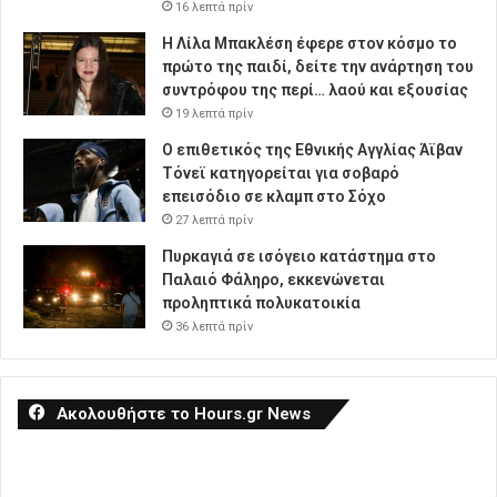
16 λεπτά πρίν
Η Λίλα Μπακλέση έφερε στον κόσμο το
πρώτο της παιδί, δείτε την ανάρτηση του
συντρόφου της περί… λαού και εξουσίας
19 λεπτά πρίν
Ο επιθετικός της Εθνικής Αγγλίας Άϊβαν
Τόνεϊ κατηγορείται για σοβαρό
επεισόδιο σε κλαμπ στο Σόχο
27 λεπτά πρίν
Πυρκαγιά σε ισόγειο κατάστημα στο
Παλαιό Φάληρο, εκκενώνεται
προληπτικά πολυκατοικία
36 λεπτά πρίν
Ακολουθήστε το Hours.gr News