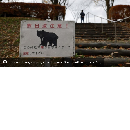
Ιαπωνία: Ένας νεκρός έπειτα από πιθανή επίθεση αρκούδας