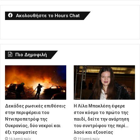
Ακολουθήστε το Hours Chat
Πιο Δημοφιλή
Δεκάδες ρωσικές επιθέσεις
Η Λίλα Μπακλέση έφερε
στην περιφέρεια του
στον κόσμο το πρώτο της
Ντνιπροπετρόφ της
παιδί, δείτε την ανάρτηση
Ουκρανίας, δύο νεκροί και
του συντρόφου της περί…
έξι τραυματίες
λαού και εξουσίας
16 λεπτά πρίν
19 λεπτά πρίν