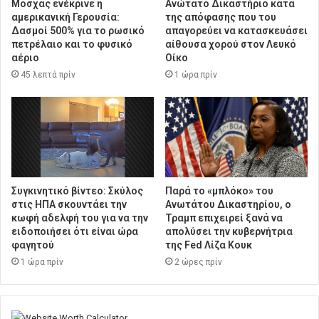
Μόσχας ενέκρινε η
Ανώτατο Δικαστήριο κατά
αμερικανική Γερουσία:
της απόφασης που του
Δασμοί 500% για το ρωσικό
απαγορεύει να κατασκευάσει
πετρέλαιο και το φυσικό
αίθουσα χορού στον Λευκό
αέριο
Οίκο
45 λεπτά πρίν
1 ώρα πρίν
Συγκινητικό βίντεο: Σκύλος
Παρά το «μπλόκο» του
στις ΗΠΑ σκουντάει την
Ανωτάτου Δικαστηρίου, ο
κωφή αδελφή του για να την
Τραμπ επιχειρεί ξανά να
ειδοποιήσει ότι είναι ώρα
απολύσει την κυβερνήτρια
φαγητού
της Fed Λίζα Κουκ
1 ώρα πρίν
2 ώρες πρίν