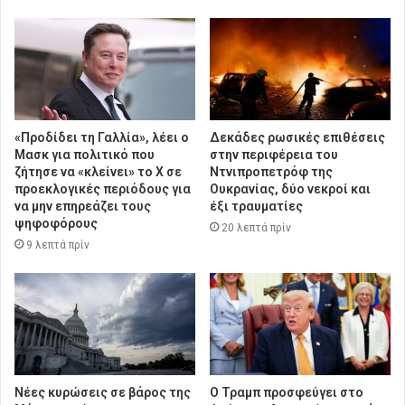
«Προδίδει τη Γαλλία», λέει ο
Δεκάδες ρωσικές επιθέσεις
Μασκ για πολιτικό που
στην περιφέρεια του
ζήτησε να «κλείνει» το X σε
Ντνιπροπετρόφ της
προεκλογικές περιόδους για
Ουκρανίας, δύο νεκροί και
να μην επηρεάζει τους
έξι τραυματίες
ψηφοφόρους
20 λεπτά πρίν
9 λεπτά πρίν
Νέες κυρώσεις σε βάρος της
Ο Τραμπ προσφεύγει στο