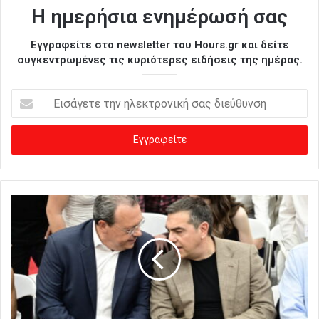
Η ημερήσια ενημέρωσή σας
Εγγραφείτε στο newsletter του Hours.gr και δείτε
συγκεντρωμένες τις κυριότερες ειδήσεις της ημέρας.
Ε
ι
σ
ά
γ
ε
τ
ε
τ
η
ν
η
λ
ε
κ