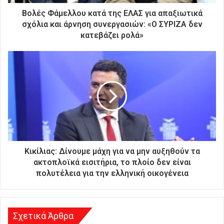
τ
ρ
Βολές Φάμελλου κατά της ΕΛΑΣ για απαξιωτικά
ο
σχόλια και άρνηση συνεργασιών: «Ο ΣΥΡΙΖΑ δεν
ν
κατεβάζει ρολά»
ι
κ
ή
σ
α
ς
δ
ι
ε
ύ
θ
Κικίλιας: Δίνουμε μάχη για να μην αυξηθούν τα
υ
ακτοπλοϊκά εισιτήρια, το πλοίο δεν είναι
ν
πολυτέλεια για την ελληνική οικογένεια
σ
η
Σχετικά Άρθρα