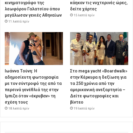
κινηματογράφο της
κάηκαν τις νυχτερινές ώρες,
λεωφόρου Γαλατσίου όπου
δείτε χάρτες
μεγάλωσαν γενιές Αθηναίων
15 λεπτά πρίν
11 λεπτά πρίν
Ιωάννα Τούνη: Η
Στο mega yacht «Boardwalk»
αδημοσίευτη φωτογραφία
στην Κέρκυρα η δεξίωση για
με τον σύντροφό της από τα
τα 250 χρόνια από την
περσινά γενέθλιά της στην
αμερικανική ανεξαρτησία –
Ίμπιζα όταν «έκρυβαν» τη
Δείτε φωτογραφίες και
σχέση τους
βίντεο
18 λεπτά πρίν
19 λεπτά πρίν