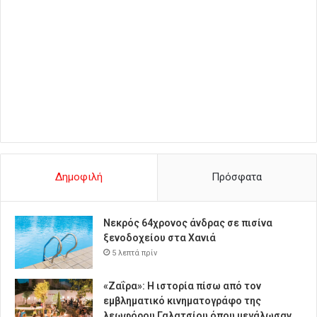
Δημοφιλή
Πρόσφατα
Νεκρός 64χρονος άνδρας σε πισίνα
ξενοδοχείου στα Χανιά
5 λεπτά πρίν
«Ζαΐρα»: Η ιστορία πίσω από τον
εμβληματικό κινηματογράφο της
λεωφόρου Γαλατσίου όπου μεγάλωσαν