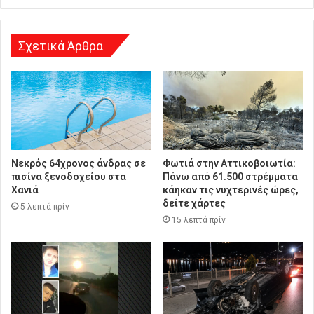
σ
η
Σχετικά Άρθρα
Νεκρός 64χρονος άνδρας σε
Φωτιά στην Αττικοβοιωτία:
πισίνα ξενοδοχείου στα
Πάνω από 61.500 στρέμματα
Χανιά
κάηκαν τις νυχτερινές ώρες,
δείτε χάρτες
5 λεπτά πρίν
15 λεπτά πρίν