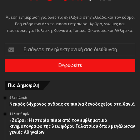
Άμεση ενημέρωση για όλες τις εξελίξεις στην Ελλάδα και τον κόσμο.
Ροή ειδήσεων όλο το εικοσιτετράωρο. Άρθρα, γνώμες και
προτάσεις για Πολιτική, Κοινωνία, Τοπικά, Οικονομία και Αθλητικά.
Εισάγετε
την
ηλεκτρονική
σας
διεύθυνση
Πιο Δημοφιλή
5 λεπτά πρίν
Νεκρός 64χρονος άνδρας σε πισίνα ξενοδοχείου στα Χανιά
11 λεπτά πρίν
«Ζαΐρα»: Η ιστορία πίσω από τον εμβληματικό
κινηματογράφο της λεωφόρου Γαλατσίου όπου μεγάλωσαν
γενιές Αθηναίων