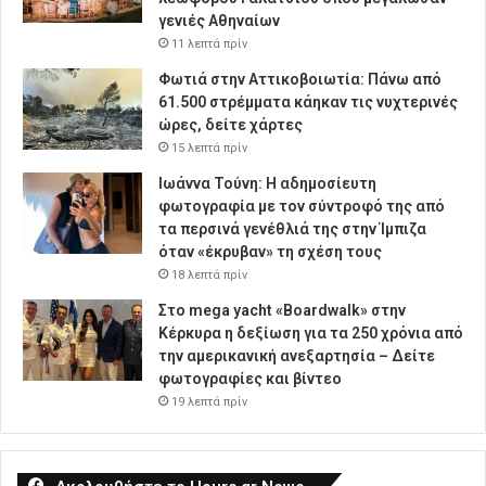
γενιές Αθηναίων
11 λεπτά πρίν
Φωτιά στην Αττικοβοιωτία: Πάνω από
61.500 στρέμματα κάηκαν τις νυχτερινές
ώρες, δείτε χάρτες
15 λεπτά πρίν
Ιωάννα Τούνη: Η αδημοσίευτη
φωτογραφία με τον σύντροφό της από
τα περσινά γενέθλιά της στην Ίμπιζα
όταν «έκρυβαν» τη σχέση τους
18 λεπτά πρίν
Στο mega yacht «Boardwalk» στην
Κέρκυρα η δεξίωση για τα 250 χρόνια από
την αμερικανική ανεξαρτησία – Δείτε
φωτογραφίες και βίντεο
19 λεπτά πρίν