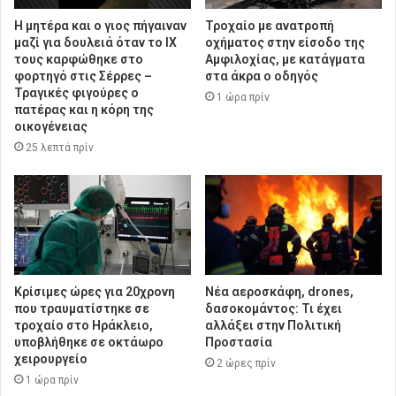
Η μητέρα και ο γιος πήγαιναν
Τροχαίο με ανατροπή
μαζί για δουλειά όταν το ΙΧ
οχήματος στην είσοδο της
τους καρφώθηκε στο
Αμφιλοχίας, με κατάγματα
φορτηγό στις Σέρρες –
στα άκρα ο οδηγός
Τραγικές φιγούρες ο
1 ώρα πρίν
πατέρας και η κόρη της
οικογένειας
25 λεπτά πρίν
Κρίσιμες ώρες για 20χρονη
Νέα αεροσκάφη, drones,
που τραυματίστηκε σε
δασοκομάντος: Τι έχει
τροχαίο στο Ηράκλειο,
αλλάξει στην Πολιτική
υποβλήθηκε σε οκτάωρο
Προστασία
χειρουργείο
2 ώρες πρίν
1 ώρα πρίν