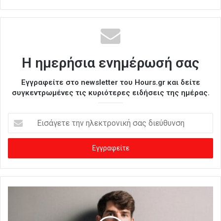
Η ημερήσια ενημέρωσή σας
Εγγραφείτε στο newsletter του Hours.gr και δείτε
συγκεντρωμένες τις κυριότερες ειδήσεις της ημέρας.
Ε
ι
σ
ά
γ
ε
τ
ε
τ
η