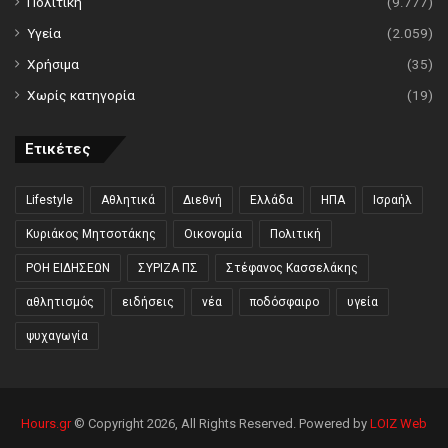
Πολιτική
(9.777)
Υγεία
(2.059)
Χρήσιμα
(35)
Χωρίς κατηγορία
(19)
Ετικέτες
Lifestyle
Αθλητικά
Διεθνή
Ελλάδα
ΗΠΑ
Ισραήλ
Κυριάκος Μητσοτάκης
Οικονομία
Πολιτική
ΡΟΗ ΕΙΔΗΣΕΩΝ
ΣΥΡΙΖΑ ΠΣ
Στέφανος Κασσελάκης
αθλητισμός
ειδήσεις
νέα
ποδόσφαιρο
υγεία
ψυχαγωγία
Hours.gr
© Copyright 2026, All Rights Reserved. Powered by
LOIZ Web