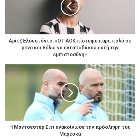
ν
η
λ
ε
κ
τ
ρ
Αρίτζ Ελουστόντο: «Ο ΠΑΟΚ πίστεψε πάρα πολύ σε
ο
μένα και θέλω να ανταποδώσω αυτή την
ν
εμπιστοσύνη»
ι
κ
ή
σ
α
ς
δ
ι
ε
ύ
θ
Η Μάντσεστερ Σίτι ανακοίνωσε την πρόσληψη του
υ
Μαρέσκα
ν