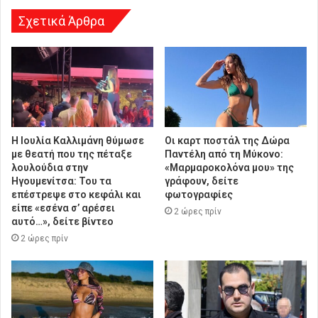
Σχετικά Άρθρα
Η Ιουλία Καλλιμάνη θύμωσε
Οι καρτ ποστάλ της Δώρα
με θεατή που της πέταξε
Παντέλη από τη Μύκονο:
λουλούδια στην
«Μαρμαροκολόνα μου» της
Ηγουμενίτσα: Του τα
γράφουν, δείτε
επέστρεψε στο κεφάλι και
φωτογραφίες
είπε «εσένα σ’ αρέσει
2 ώρες πρίν
αυτό…», δείτε βίντεο
2 ώρες πρίν