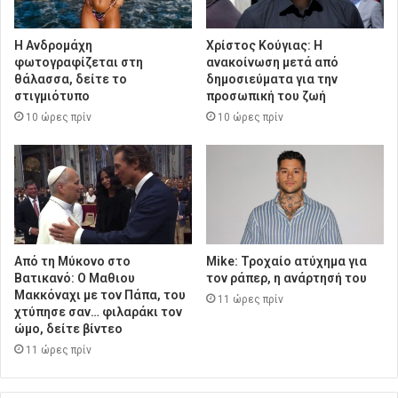
Η Ανδρομάχη
Χρίστος Κούγιας: Η
φωτογραφίζεται στη
ανακοίνωση μετά από
θάλασσα, δείτε το
δημοσιεύματα για την
στιγμιότυπο
προσωπική του ζωή
10 ώρες πρίν
10 ώρες πρίν
Από τη Μύκονο στο
Mike: Τροχαίο ατύχημα για
Βατικανό: Ο Μαθιου
τον ράπερ, η ανάρτησή του
Μακκόναχι με τον Πάπα, του
11 ώρες πρίν
χτύπησε σαν… φιλαράκι τον
ώμο, δείτε βίντεο
11 ώρες πρίν