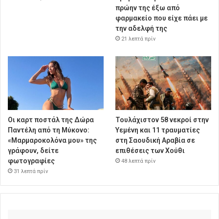
πρώην της έξω από
φαρμακείο που είχε πάει με
την αδελφή της
21 λεπτά πρίν
Οι καρτ ποστάλ της Δώρα
Τουλάχιστον 58 νεκροί στην
Παντέλη από τη Μύκονο:
Υεμένη και 11 τραυματίες
«Μαρμαροκολόνα μου» της
στη Σαουδική Αραβία σε
γράφουν, δείτε
επιθέσεις των Χούθι
φωτογραφίες
48 λεπτά πρίν
31 λεπτά πρίν