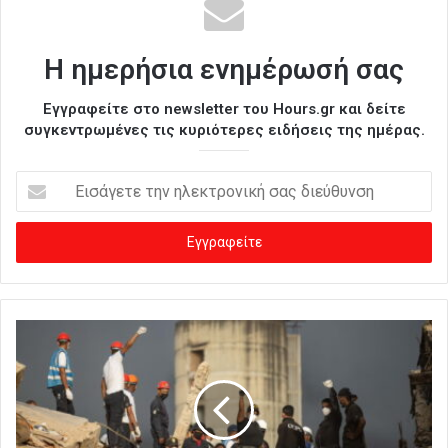
Η ημερήσια ενημέρωσή σας
Εγγραφείτε στο newsletter του Hours.gr και δείτε
συγκεντρωμένες τις κυριότερες ειδήσεις της ημέρας.
Ε
ι
σ
ά
γ
ε
τ
ε
τ
η
ν
η
λ