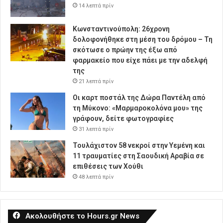
14 λεπτά πρίν
Κωνσταντινούπολη: 26χρονη
δολοφονήθηκε στη μέση του δρόμου – Τη
σκότωσε ο πρώην της έξω από
φαρμακείο που είχε πάει με την αδελφή
της
21 λεπτά πρίν
Οι καρτ ποστάλ της Δώρα Παντέλη από
τη Μύκονο: «Μαρμαροκολόνα μου» της
γράφουν, δείτε φωτογραφίες
31 λεπτά πρίν
Τουλάχιστον 58 νεκροί στην Υεμένη και
11 τραυματίες στη Σαουδική Αραβία σε
επιθέσεις των Χούθι
48 λεπτά πρίν
Ακολουθήστε το Hours.gr News