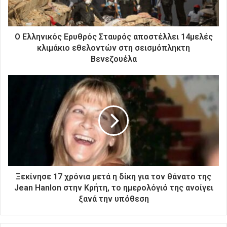
ε
κ
τ
ρ
Ο Ελληνικός Ερυθρός Σταυρός αποστέλλει 14μελές
ο
κλιμάκιο εθελοντών στη σεισμόπληκτη
ν
Βενεζουέλα
ι
κ
ή
σ
α
ς
δ
ι
ε
ύ
θ
Ξεκίνησε 17 χρόνια μετά η δίκη για τον θάνατο της
υ
Jean Hanlon στην Κρήτη, το ημερολόγιό της ανοίγει
ν
ξανά την υπόθεση
σ
η