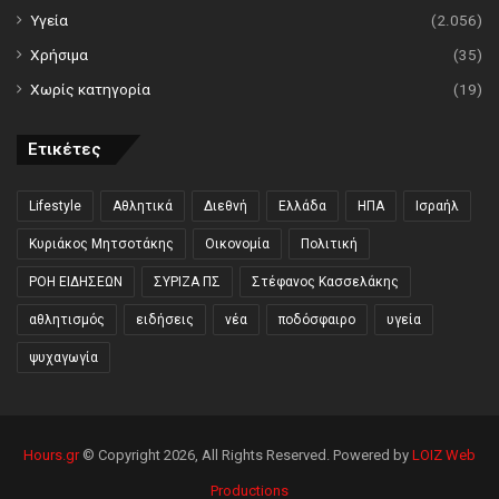
Υγεία
(2.056)
Χρήσιμα
(35)
Χωρίς κατηγορία
(19)
Ετικέτες
Lifestyle
Αθλητικά
Διεθνή
Ελλάδα
ΗΠΑ
Ισραήλ
Κυριάκος Μητσοτάκης
Οικονομία
Πολιτική
ΡΟΗ ΕΙΔΗΣΕΩΝ
ΣΥΡΙΖΑ ΠΣ
Στέφανος Κασσελάκης
αθλητισμός
ειδήσεις
νέα
ποδόσφαιρο
υγεία
ψυχαγωγία
Hours.gr
© Copyright 2026, All Rights Reserved. Powered by
LOIZ Web
Productions