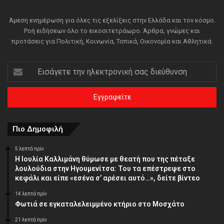
Άμεση ενημέρωση για όλες τις εξελίξεις στην Ελλάδα και τον κόσμο.
Ροή ειδήσεων όλο το εικοσιτετράωρο. Άρθρα, γνώμες και
προτάσεις για Πολιτική, Κοινωνία, Τοπικά, Οικονομία και Αθλητικά.
Εισάγετε
την
ηλεκτρονική
σας
διεύθυνση
Πιο Δημοφιλή
5 λεπτά πρίν
Η Ιουλία Καλλιμάνη θύμωσε με θεατή που της πέταξε
λουλούδια στην Ηγουμενίτσα: Του τα επέστρεψε στο
κεφάλι και είπε «εσένα σ’ αρέσει αυτό…», δείτε βίντεο
14 λεπτά πρίν
Φωτιά σε εγκαταλελειμμένο κτήριο στο Μοσχάτο
21 λεπτά πρίν