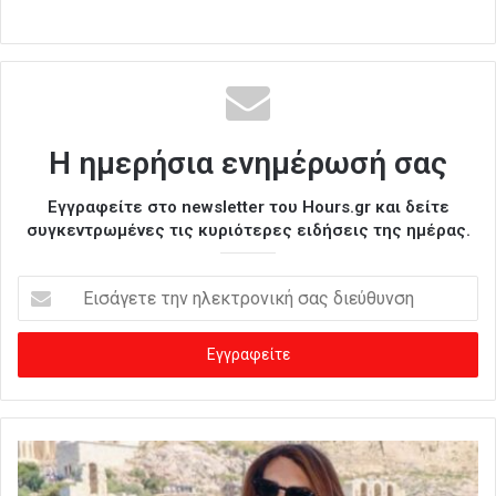
Η ημερήσια ενημέρωσή σας
Εγγραφείτε στο newsletter του Hours.gr και δείτε
συγκεντρωμένες τις κυριότερες ειδήσεις της ημέρας.
Ε
ι
σ
ά
γ
ε
τ
ε
τ