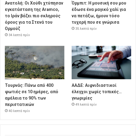
Ανατολή: Οι Χούθι χτύπησαν
Όρμπιτ: Η μουσική σου μου
εγκατάσταση της Aramco,
έδωσε ένα μαγικό χαλί για
το Ιράν βάζει πιο σκληρούς
να πετάξω, ήμουν τόσο
όρους για τα Στενά του
τυχερή που σε γνώρισα
Ορμούζ
35 λεπτά πρίν
34 λεπτά πρίν
Τουρνάς: Πάνω από 400
ΑΑΔΕ: Αιφνιδιαστικοί
φωτιές σε 10 ημέρες, από
έλεγχοι χωρίς τοπικές…
αμέλεια το 90% των
γνωριμίες
περιστατικών
49 λεπτά πρίν
40 λεπτά πρίν