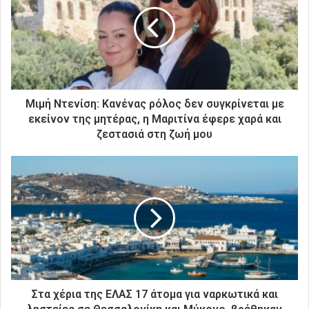
η
ν
η
λ
ε
κ
τ
ρ
Μιμή Ντενίση: Κανένας ρόλος δεν συγκρίνεται με
ο
εκείνον της μητέρας, η Μαριτίνα έφερε χαρά και
ν
ζεστασιά στη ζωή μου
ι
κ
ή
σ
α
ς
δ
ι
ε
ύ
θ
Στα χέρια της ΕΛΑΣ 17 άτομα για ναρκωτικά και
υ