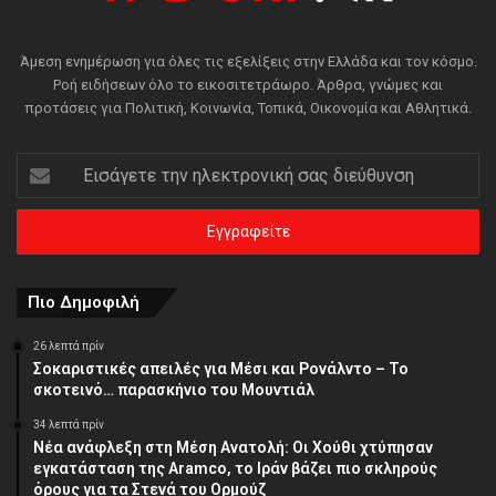
Άμεση ενημέρωση για όλες τις εξελίξεις στην Ελλάδα και τον κόσμο.
Ροή ειδήσεων όλο το εικοσιτετράωρο. Άρθρα, γνώμες και
προτάσεις για Πολιτική, Κοινωνία, Τοπικά, Οικονομία και Αθλητικά.
Εισάγετε
την
ηλεκτρονική
σας
διεύθυνση
Πιο Δημοφιλή
26 λεπτά πρίν
Σοκαριστικές απειλές για Μέσι και Ρονάλντο – Το
σκοτεινό… παρασκήνιο του Μουντιάλ
34 λεπτά πρίν
Νέα ανάφλεξη στη Μέση Ανατολή: Οι Χούθι χτύπησαν
εγκατάσταση της Aramco, το Ιράν βάζει πιο σκληρούς
όρους για τα Στενά του Ορμούζ