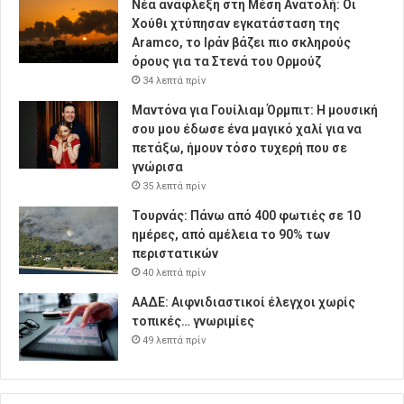
Νέα ανάφλεξη στη Μέση Ανατολή: Οι
Χούθι χτύπησαν εγκατάσταση της
Aramco, το Ιράν βάζει πιο σκληρούς
όρους για τα Στενά του Ορμούζ
34 λεπτά πρίν
Μαντόνα για Γουίλιαμ Όρμπιτ: Η μουσική
σου μου έδωσε ένα μαγικό χαλί για να
πετάξω, ήμουν τόσο τυχερή που σε
γνώρισα
35 λεπτά πρίν
Τουρνάς: Πάνω από 400 φωτιές σε 10
ημέρες, από αμέλεια το 90% των
περιστατικών
40 λεπτά πρίν
ΑΑΔΕ: Αιφνιδιαστικοί έλεγχοι χωρίς
τοπικές… γνωριμίες
49 λεπτά πρίν