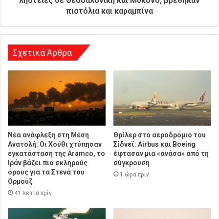
ληστείες σε Θεσσαλονίκη και Μύκονο, βρέθηκαν
ν
πιστόλια και καραμπίνα
σ
η
Σχετικά Άρθρα
Νέα ανάφλεξη στη Μέση
Θρίλερ στο αεροδρόμιο του
Ανατολή: Οι Χούθι χτύπησαν
Σίδνεϊ: Airbus και Boeing
εγκατάσταση της Aramco, το
έφτασαν μια «ανάσα» από τη
Ιράν βάζει πιο σκληρούς
σύγκρουση
όρους για τα Στενά του
1 ώρα πρίν
Ορμούζ
41 λεπτά πρίν