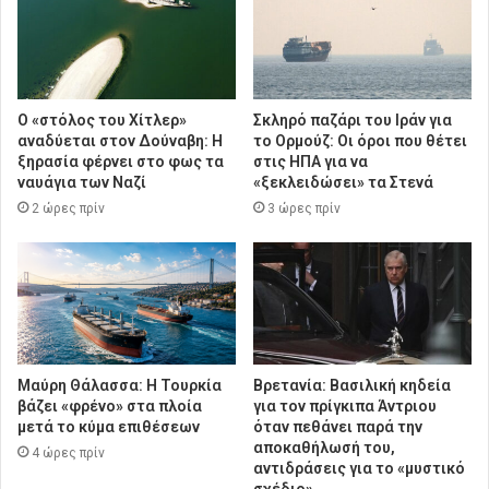
Ο «στόλος του Χίτλερ»
Σκληρό παζάρι του Ιράν για
αναδύεται στον Δούναβη: Η
το Ορμούζ: Οι όροι που θέτει
ξηρασία φέρνει στο φως τα
στις ΗΠΑ για να
ναυάγια των Ναζί
«ξεκλειδώσει» τα Στενά
2 ώρες πρίν
3 ώρες πρίν
Μαύρη Θάλασσα: Η Τουρκία
Βρετανία: Βασιλική κηδεία
βάζει «φρένο» στα πλοία
για τον πρίγκιπα Άντριου
μετά το κύμα επιθέσεων
όταν πεθάνει παρά την
αποκαθήλωσή του,
4 ώρες πρίν
αντιδράσεις για το «μυστικό