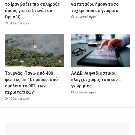
το Ιράν βάζει πιο σκληρούς
να πετάξω, ήμουν τόσο
όρους για τα Στενά του
τυχερή που σε γνώρισα
Ορμούζ
35 λεπτά πρίν
34 λεπτά πρίν
Τουρνάς: Πάνω από 400
ΑΑΔΕ: Αιφνιδιαστικοί
φωτιές σε 10 ημέρες, από
έλεγχοι χωρίς τοπικές…
αμέλεια το 90% των
γνωριμίες
περιστατικών
49 λεπτά πρίν
40 λεπτά πρίν