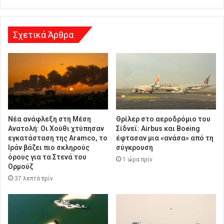
η
Σχετικά Άρθρα
Νέα ανάφλεξη στη Μέση
Θρίλερ στο αεροδρόμιο του
Ανατολή: Οι Χούθι χτύπησαν
Σίδνεϊ: Airbus και Boeing
εγκατάσταση της Aramco, το
έφτασαν μια «ανάσα» από τη
Ιράν βάζει πιο σκληρούς
σύγκρουση
όρους για τα Στενά του
1 ώρα πρίν
Ορμούζ
37 λεπτά πρίν