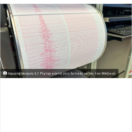
Ισχυρός σεισμός 6,1 Ρίχτερ κοντά στις δυτικές ακτές του Μεξικού