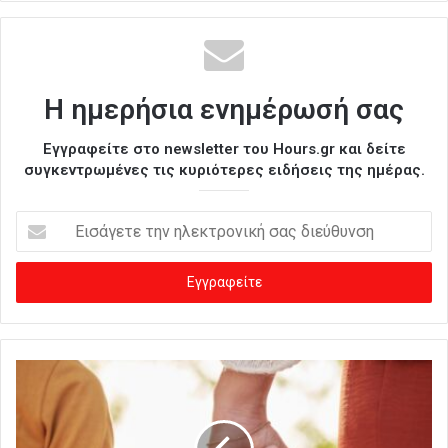
Η ημερήσια ενημέρωσή σας
Εγγραφείτε στο newsletter του Hours.gr και δείτε
συγκεντρωμένες τις κυριότερες ειδήσεις της ημέρας.
Ε
ι
σ
ά
γ
ε
τ
ε
τ
η
ν