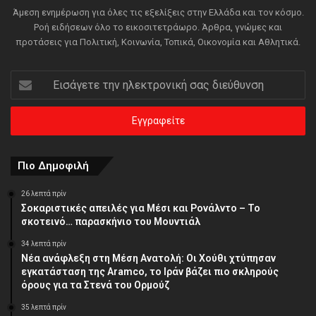
Άμεση ενημέρωση για όλες τις εξελίξεις στην Ελλάδα και τον κόσμο.
Ροή ειδήσεων όλο το εικοσιτετράωρο. Άρθρα, γνώμες και
προτάσεις για Πολιτική, Κοινωνία, Τοπικά, Οικονομία και Αθλητικά.
Εισάγετε
την
ηλεκτρονική
σας
διεύθυνση
Πιο Δημοφιλή
26 λεπτά πρίν
Σοκαριστικές απειλές για Μέσι και Ρονάλντο – Το
σκοτεινό… παρασκήνιο του Μουντιάλ
34 λεπτά πρίν
Νέα ανάφλεξη στη Μέση Ανατολή: Οι Χούθι χτύπησαν
εγκατάσταση της Aramco, το Ιράν βάζει πιο σκληρούς
όρους για τα Στενά του Ορμούζ
35 λεπτά πρίν