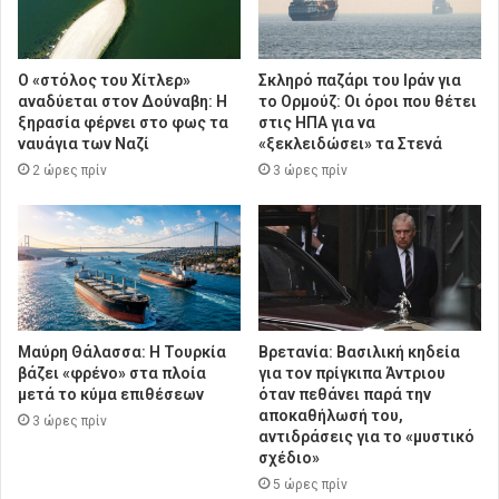
Ο «στόλος του Χίτλερ»
Σκληρό παζάρι του Ιράν για
αναδύεται στον Δούναβη: Η
το Ορμούζ: Οι όροι που θέτει
ξηρασία φέρνει στο φως τα
στις ΗΠΑ για να
ναυάγια των Ναζί
«ξεκλειδώσει» τα Στενά
2 ώρες πρίν
3 ώρες πρίν
Μαύρη Θάλασσα: Η Τουρκία
Βρετανία: Βασιλική κηδεία
βάζει «φρένο» στα πλοία
για τον πρίγκιπα Άντριου
μετά το κύμα επιθέσεων
όταν πεθάνει παρά την
αποκαθήλωσή του,
3 ώρες πρίν
αντιδράσεις για το «μυστικό
σχέδιο»
5 ώρες πρίν