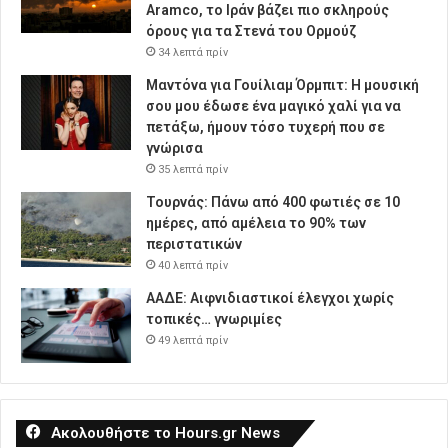
Aramco, το Ιράν βάζει πιο σκληρούς
όρους για τα Στενά του Ορμούζ
34 λεπτά πρίν
Μαντόνα για Γουίλιαμ Όρμπιτ: Η μουσική
σου μου έδωσε ένα μαγικό χαλί για να
πετάξω, ήμουν τόσο τυχερή που σε
γνώρισα
35 λεπτά πρίν
Τουρνάς: Πάνω από 400 φωτιές σε 10
ημέρες, από αμέλεια το 90% των
περιστατικών
40 λεπτά πρίν
ΑΑΔΕ: Αιφνιδιαστικοί έλεγχοι χωρίς
τοπικές… γνωριμίες
49 λεπτά πρίν
Ακολουθήστε το Hours.gr News