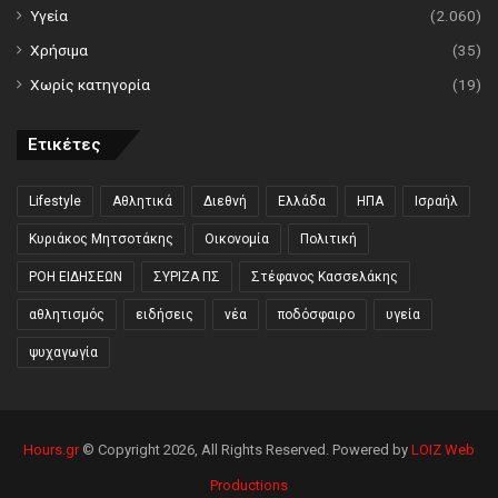
Υγεία
(2.060)
Χρήσιμα
(35)
Χωρίς κατηγορία
(19)
Ετικέτες
Lifestyle
Αθλητικά
Διεθνή
Ελλάδα
ΗΠΑ
Ισραήλ
Κυριάκος Μητσοτάκης
Οικονομία
Πολιτική
ΡΟΗ ΕΙΔΗΣΕΩΝ
ΣΥΡΙΖΑ ΠΣ
Στέφανος Κασσελάκης
αθλητισμός
ειδήσεις
νέα
ποδόσφαιρο
υγεία
ψυχαγωγία
Hours.gr
© Copyright 2026, All Rights Reserved. Powered by
LOIZ Web
Productions