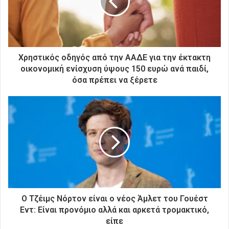
η
λ
ε
κ
τ
ρ
Χρηστικός οδηγός από την ΑΑΔΕ για την έκτακτη
ο
οικονομική ενίσχυση ύψους 150 ευρώ ανά παιδί,
ν
όσα πρέπει να ξέρετε
ι
κ
ή
σ
α
ς
δ
ι
ε
ύ
θ
Ο Τζέιμς Νόρτον είναι ο νέος Άμλετ του Γουέστ
υ
Εντ: Είναι προνόμιο αλλά και αρκετά τρομακτικό,
ν
είπε
σ