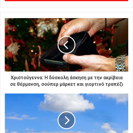
γ
ε
τ
ε
τ
η
ν
η
λ
ε
κ
τ
ρ
Χριστούγεννα: Η δύσκολη άσκηση με την ακρίβεια
ο
σε θέρμανση, σούπερ μάρκετ και γιορτινό τραπέζι
ν
ι
κ
ή
σ
α
ς
δ