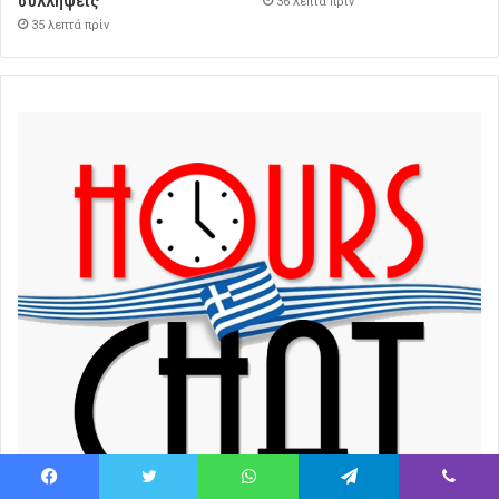
συλλήψεις
36 λεπτά πρίν
35 λεπτά πρίν
Facebook
Twitter
WhatsApp
Telegram
Viber