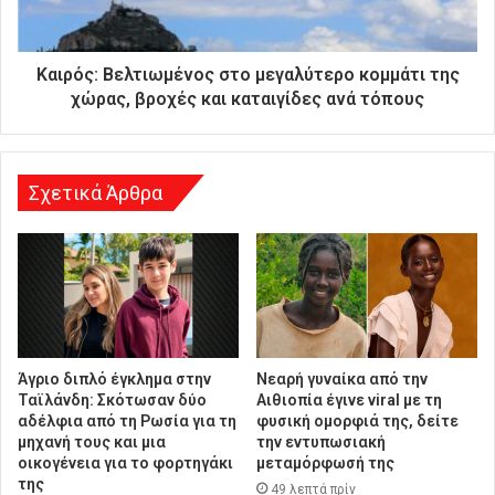
ι
ε
ύ
Καιρός: Βελτιωμένος στο μεγαλύτερο κομμάτι της
θ
χώρας, βροχές και καταιγίδες ανά τόπους
υ
ν
σ
η
Σχετικά Άρθρα
Άγριο διπλό έγκλημα στην
Νεαρή γυναίκα από την
Ταϊλάνδη: Σκότωσαν δύο
Αιθιοπία έγινε viral με τη
αδέλφια από τη Ρωσία για τη
φυσική ομορφιά της, δείτε
μηχανή τους και μια
την εντυπωσιακή
οικογένεια για το φορτηγάκι
μεταμόρφωσή της
της
49 λεπτά πρίν