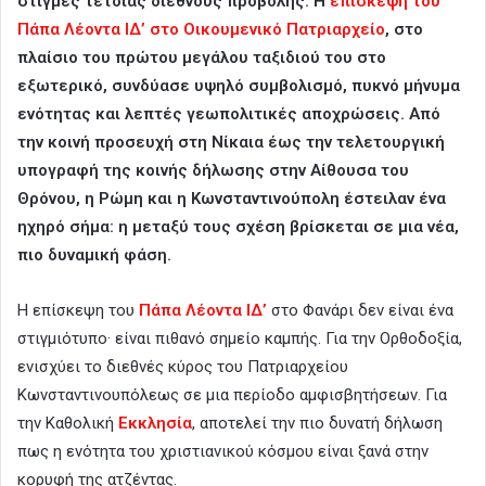
στιγμές τέτοιας διεθνούς προβολής. Η
επίσκεψη του
Πάπα Λέοντα ΙΔ’ στο Οικουμενικό Πατριαρχείο
, στο
πλαίσιο του πρώτου μεγάλου ταξιδιού του στο
εξωτερικό, συνδύασε υψηλό συμβολισμό, πυκνό μήνυμα
ενότητας και λεπτές γεωπολιτικές αποχρώσεις. Από
την κοινή προσευχή στη Νίκαια έως την τελετουργική
υπογραφή της κοινής δήλωσης στην Αίθουσα του
Θρόνου, η Ρώμη και η Κωνσταντινούπολη έστειλαν ένα
ηχηρό σήμα: η μεταξύ τους σχέση βρίσκεται σε μια νέα,
πιο δυναμική φάση.
Η επίσκεψη του
Πάπα Λέοντα ΙΔ’
στο Φανάρι δεν είναι ένα
στιγμιότυπο· είναι πιθανό σημείο καμπής. Για την Ορθοδοξία,
ενισχύει το διεθνές κύρος του Πατριαρχείου
Κωνσταντινουπόλεως σε μια περίοδο αμφισβητήσεων. Για
την Καθολική
Εκκλησία
, αποτελεί την πιο δυνατή δήλωση
πως η ενότητα του χριστιανικού κόσμου είναι ξανά στην
κορυφή της ατζέντας.