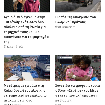
Άγριο διπλό έγκλημα στην
Η απόλυτη υποκρισία του
Ταϊλάνδη: Σκότωσαν δύο
Ελληνικού κράτους
αδέλφια από τη Ρωσία για
34 λεπτά πρίν
τη μηχανή τους και μια
οικογένεια για το φορτηγάκι
της
32 λεπτά πρίν
Μετέτρεψαν χωράφι στη
Συνεχίζει να γράφει ιστορία
Χαλκηδόνα Θεσσαλονίκης
ο Άλεν: «Σέρβιρε» τον Μέσι
σε χωματερή με μπάζα από
σε εντυπωσιακή εμφάνιση
ανακαινίσεις, δύο
με 3 ασίστ