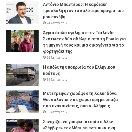
Αντόνιο Μπαντέρας: Η καρδιακή
προσβολή ήταν το καλύτερο πράγμα που
μου συνέβη
24 λεπτά πρίν
Άγριο διπλό έγκλημα στην Ταϊλάνδη:
Σκότωσαν δύο αδέλφια από τη Ρωσία για
τη μηχανή τους και μια οικογένεια για το
φορτηγάκι της
32 λεπτά πρίν
Η απόλυτη υποκρισία του Ελληνικού
κράτους
34 λεπτά πρίν
Μετέτρεψαν χωράφι στη Χαλκηδόνα
Θεσσαλονίκης σε χωματερή με μπάζα
από ανακαινίσεις, δύο συλλήψεις
35 λεπτά πρίν
Συνεχίζει να γράφει ιστορία ο Άλεν:
«Σέρβιρε» τον Μέσι σε εντυπωσιακή