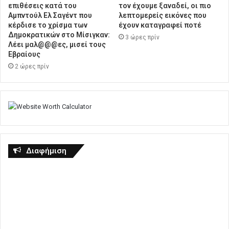
επιθέσεις κατά του
τον έχουμε ξαναδεί, οι πιο
Αμπντούλ Ελ Σαγέντ που
λεπτομερείς εικόνες που
κέρδισε το χρίσμα των
έχουν καταγραφεί ποτέ
Δημοκρατικών στο Μίσιγκαν:
3 ώρες πρίν
Λέει μαλ@@@ες, μισεί τους
Εβραίους
2 ώρες πρίν
Διαφήμιση