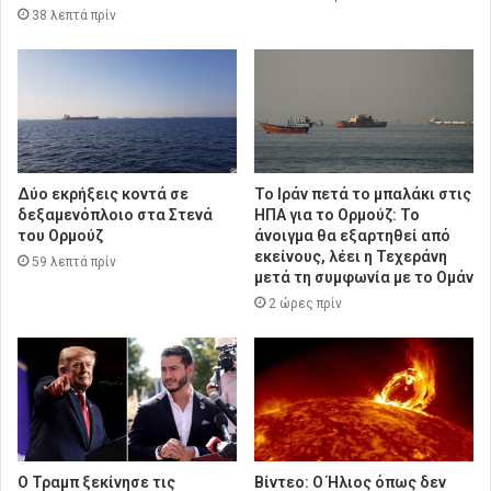
38 λεπτά πρίν
Δύο εκρήξεις κοντά σε
Το Ιράν πετά το μπαλάκι στις
δεξαμενόπλοιο στα Στενά
ΗΠΑ για το Ορμούζ: Το
του Ορμούζ
άνοιγμα θα εξαρτηθεί από
εκείνους, λέει η Τεχεράνη
59 λεπτά πρίν
μετά τη συμφωνία με το Ομάν
2 ώρες πρίν
O Τραμπ ξεκίνησε τις
Βίντεο: Ο Ήλιος όπως δεν