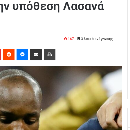
την υπόθεση Λασανά
167
3 λεπτά ανάγνωσης
Pinterest
Reddit
Messenger
Κοινοποίηση μέσω Email
Εκτύπωση