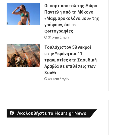
Οι καρτ ποστάλ της Δώρα
Παντέλη από τη Μύκονο:
«Μαρμαροκολόνα μου» της
γράφουν, δείτε
φωτογραφίες
31 λεπτά πρίν
Τουλάχιστον 58 νεκροί
στην Υεμένη και 11
τραυματίες στη Σαουδική
Αραβία σε επιθέσεις των
Χούθι
48 λεπτά πρίν
Ακολουθήστε το Hours.gr News