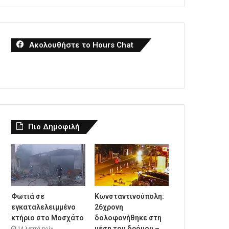
Ακολουθήστε το Hours Chat
Πιο Δημοφιλή
Φωτιά σε
Κωνσταντινούπολη:
εγκαταλελειμμένο
26χρονη
κτήριο στο Μοσχάτο
δολοφονήθηκε στη
μέση του δρόμου –
14 λεπτά πρίν