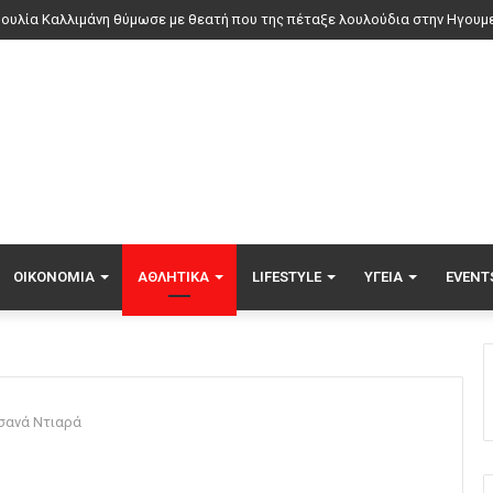
τιά σε εγκαταλελειμμένο κτήριο στο Μοσχάτο
ΟΙΚΟΝΟΜΊΑ
ΑΘΛΗΤΙΚΆ
LIFESTYLE
ΥΓΕΊΑ
EVENT
ασανά Ντιαρά