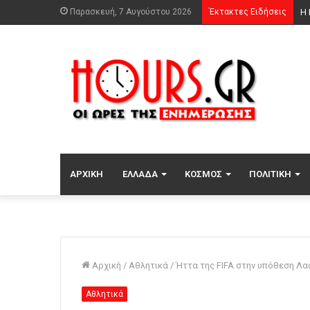
Παρασκευή, 7 Αυγούστου 2026
Έκτακτες Ειδήσεις
Φω
ΑΡΧΙΚΉ
ΕΛΛΆΔΑ
ΚΌΣΜΟΣ
ΠΟΛΙΤΙΚΉ
Αρχική
/
Αθλητικά
/
Ήττα της FIFA στην υπόθεση Λ
Αθλητικά