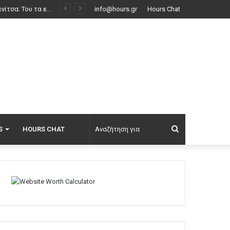
info@hours.gr
Hours Chat
Αναζήτηση
S
HOURS CHAT
για