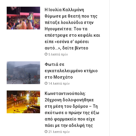
Η Ιουλία Καλλιμάνη
θύμωσε με θεατή που της
πέταξε λουλούδια στην
Ηγουμενίτσα: Του τα
επέστρεψε στο κεφάλι και
είπε «εσένα σ’ αρέσει
αυτό…», δείτε βίντεο
5 λεπτά πρίν
Φωτιά σε
εγκαταλελειμμένο κτήριο
στο Μοσχάτο
14 λεπτά πρίν
Κωνσταντινούπολη:
26χρονη δολοφονήθηκε
στη μέση του δρόμου – Τη
σκότωσε ο πρώην της έξω
από φαρμακείο που είχε
πάει με την αδελφή της
21 λεπτά πρίν