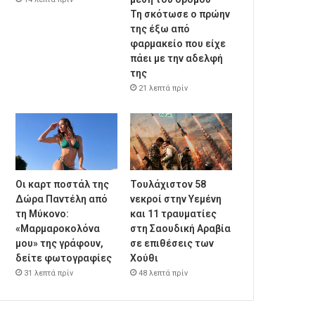
Τη σκότωσε ο πρώην
της έξω από
φαρμακείο που είχε
πάει με την αδελφή
της
21 λεπτά πρίν
Οι καρτ ποστάλ της
Τουλάχιστον 58
Δώρα Παντέλη από
νεκροί στην Υεμένη
τη Μύκονο:
και 11 τραυματίες
«Μαρμαροκολόνα
στη Σαουδική Αραβία
μου» της γράφουν,
σε επιθέσεις των
δείτε φωτογραφίες
Χούθι
31 λεπτά πρίν
48 λεπτά πρίν