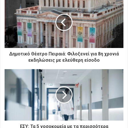
τ
η
ν
η
λ
ε
κ
τ
ρ
Δημοτικό Θέατρο Πειραιά: Φιλοξενεί για 8η χρονιά
ο
εκδηλώσεις με ελεύθερη είσοδο
ν
ι
κ
ή
σ
α
ς
δ
ι
ε
ύ
ΕΣΥ: Τα 5 νοσοκομεία με τα περισσότερα