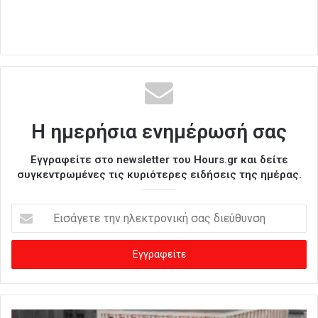
Η ημερήσια ενημέρωσή σας
Εγγραφείτε στο newsletter του Hours.gr και δείτε
συγκεντρωμένες τις κυριότερες ειδήσεις της ημέρας.
Ε
ι
σ
ά
γ
ε
τ
ε