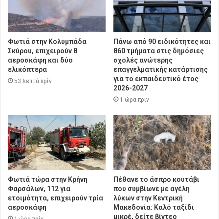
Φωτιά στην Κολυμπάδα
Πάνω από 90 ειδικότητες και
Σκύρου, επιχειρούν 8
860 τμήματα στις δημόσιες
αεροσκάφη και δύο
σχολές ανώτερης
ελικόπτερα
επαγγελματικής κατάρτισης
για το εκπαιδευτικό έτος
53 λεπτά πρίν
2026-2027
1 ώρα πρίν
Φωτιά τώρα στην Κρήνη
Πέθανε το άσπρο κουτάβι
Φαρσάλων, 112 για
που συμβίωνε με αγέλη
ετοιμότητα, επιχειρούν τρία
λύκων στην Κεντρική
αεροσκάφη
Μακεδονία: Καλό ταξίδι
μικρέ, δείτε βίντεο
1 ώρα πρίν