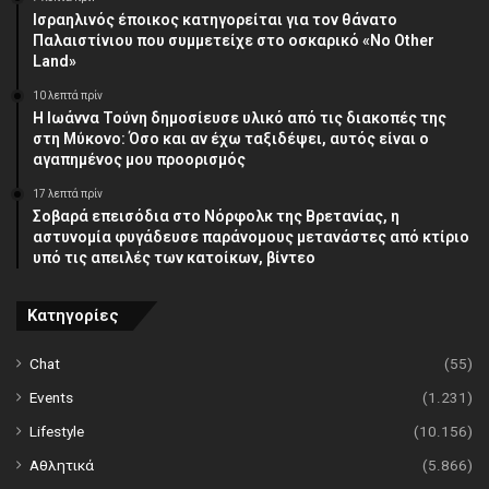
Ισραηλινός έποικος κατηγορείται για τον θάνατο
Παλαιστίνιου που συμμετείχε στο οσκαρικό «No Other
Land»
10 λεπτά πρίν
Η Ιωάννα Τούνη δημοσίευσε υλικό από τις διακοπές της
στη Μύκονο: Όσο και αν έχω ταξιδέψει, αυτός είναι ο
αγαπημένος μου προορισμός
17 λεπτά πρίν
Σοβαρά επεισόδια στο Νόρφολκ της Βρετανίας, η
αστυνομία φυγάδευσε παράνομους μετανάστες από κτίριο
υπό τις απειλές των κατοίκων, βίντεο
Κατηγορίες
Chat
(55)
Events
(1.231)
Lifestyle
(10.156)
Αθλητικά
(5.866)