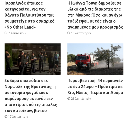
Ισραηλινός έποικος
Η Ιωάννα Τούνη δημοσίευσε
κατηγορείται για τον
υλικό από τις διακοπές της
θάνατο Παλαιστίνιου που
στη Μύκονο: Όσο και αν έχω
συμμετείχε στο οσκαρικό
ταξιδέψει, αυτός είναι ο
«No Other Land»
αγαπημένος μου προορισμός
7 λεπτά πρίν
10 λεπτά πρίν
Σοβαρά επεισόδια στο
Πυροσβεστική: 44 πυρκαγιές
Νόρφολκ της Βρετανίας, η
σε ένα 24ωρο – Πρόστιμα σε
αστυνομία φυγάδευσε
Χίο, Ηλεία, Πιερία και Δράμα
παράνομους μετανάστες
26 λεπτά πρίν
από κτίριο υπό τις απειλές
των κατοίκων, βίντεο
17 λεπτά πρίν