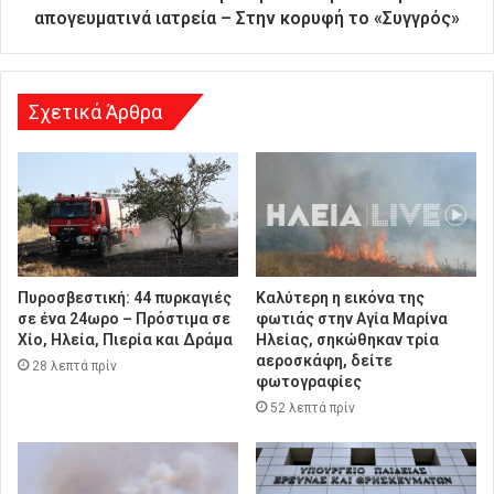
θ
απογευματινά ιατρεία – Στην κορυφή το «Συγγρός»
υ
ν
σ
η
Σχετικά Άρθρα
Πυροσβεστική: 44 πυρκαγιές
Καλύτερη η εικόνα της
σε ένα 24ωρο – Πρόστιμα σε
φωτιάς στην Aγία Μαρίνα
Χίο, Ηλεία, Πιερία και Δράμα
Ηλείας, σηκώθηκαν τρία
αεροσκάφη, δείτε
28 λεπτά πρίν
φωτογραφίες
52 λεπτά πρίν