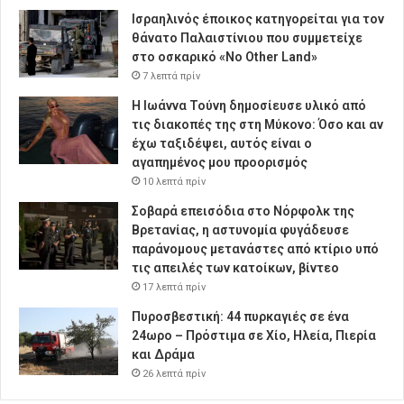
Ισραηλινός έποικος κατηγορείται για τον
θάνατο Παλαιστίνιου που συμμετείχε
στο οσκαρικό «No Other Land»
7 λεπτά πρίν
Η Ιωάννα Τούνη δημοσίευσε υλικό από
τις διακοπές της στη Μύκονο: Όσο και αν
έχω ταξιδέψει, αυτός είναι ο
αγαπημένος μου προορισμός
10 λεπτά πρίν
Σοβαρά επεισόδια στο Νόρφολκ της
Βρετανίας, η αστυνομία φυγάδευσε
παράνομους μετανάστες από κτίριο υπό
τις απειλές των κατοίκων, βίντεο
17 λεπτά πρίν
Πυροσβεστική: 44 πυρκαγιές σε ένα
24ωρο – Πρόστιμα σε Χίο, Ηλεία, Πιερία
και Δράμα
26 λεπτά πρίν