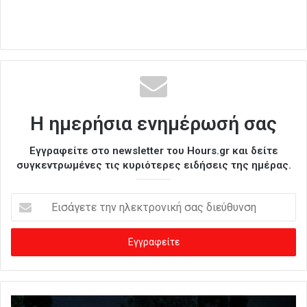
Η ημερήσια ενημέρωσή σας
Εγγραφείτε στο newsletter του Hours.gr και δείτε
συγκεντρωμένες τις κυριότερες ειδήσεις της ημέρας.
Ε
ι
σ
ά
γ
ε
τ
ε