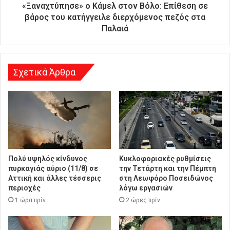
θ
«Ξαναχτύπησε» ο Κάμελ στον Βόλο: Επίθεση σε
υ
βάρος του κατήγγειλε διερχόμενος πεζός στα
ν
Παλαιά
σ
η
Σχετικά Άρθρα
Πολύ υψηλός κίνδυνος
Κυκλοφοριακές ρυθμίσεις
πυρκαγιάς αύριο (11/8) σε
την Τετάρτη και την Πέμπτη
Αττική και άλλες τέσσερις
στη Λεωφόρο Ποσειδώνος
περιοχές
λόγω εργασιών
1 ώρα πρίν
2 ώρες πρίν