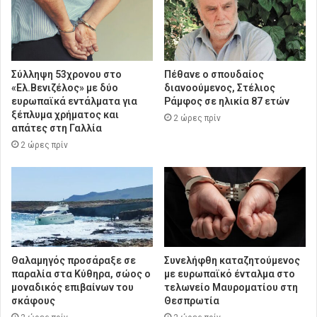
Σύλληψη 53χρονου στο
Πέθανε ο σπουδαίος
«Ελ.Βενιζέλος» με δύο
διανοούμενος, Στέλιος
ευρωπαϊκά εντάλματα για
Ράμφος σε ηλικία 87 ετών
ξέπλυμα χρήματος και
2 ώρες πρίν
απάτες στη Γαλλία
2 ώρες πρίν
Θαλαμηγός προσάραξε σε
Συνελήφθη καταζητούμενος
παραλία στα Κύθηρα, σώος ο
με ευρωπαϊκό ένταλμα στο
μοναδικός επιβαίνων του
τελωνείο Μαυροματίου στη
σκάφους
Θεσπρωτία