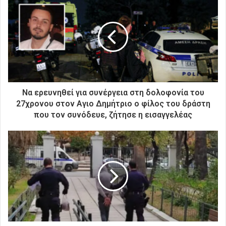
τ
η
ν
η
λ
ε
κ
τ
ρ
Να ερευνηθεί για συνέργεια στη δολοφονία του
ο
27χρονου στον Αγιο Δημήτριο ο φίλος του δράστη
ν
που τον συνόδευε, ζήτησε η εισαγγελέας
ι
κ
ή
σ
α
ς
δ
ι
ε
ύ