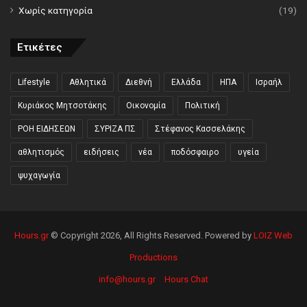
Χωρίς κατηγορία
(19)
Ετικέτες
Lifestyle
Αθλητικά
Διεθνή
Ελλάδα
ΗΠΑ
Ισραήλ
Κυριάκος Μητσοτάκης
Οικονομία
Πολιτική
ΡΟΗ ΕΙΔΗΣΕΩΝ
ΣΥΡΙΖΑ ΠΣ
Στέφανος Κασσελάκης
αθλητισμός
ειδήσεις
νέα
ποδόσφαιρο
υγεία
ψυχαγωγία
Hours.gr
© Copyright 2026, All Rights Reserved. Powered by
LOIZ Web
Productions
info@hours.gr
Hours Chat