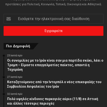
προτάσεις για Πολιτική, Κοινωνία, Τοπικά, Οικονομία και Αθλητικά.
Εισάγετε
την
ηλεκτρονική
σας
διεύθυνση
Πιο Δημοφιλή
23 λεπτά πρίν
Οι συνομιλίες με το Ιράν είναι σαν μια παρτίδα σκάκι, λέει ο
Τραμπ – Είμαστε επαγγελματίες παίκτες, απαντά η
Τεχεράνη
27 λεπτά πρίν
Καταζητούμενος από την Ιντερπόλ ο νέος επικεφαλής του
Συμβουλίου Ασφαλείας του Ιράν
32 λεπτά πρίν
Πολύ υψηλός κίνδυνος πυρκαγιάς αύριο (11/8) σε Αττική
και άλλες τέσσερις περιοχές