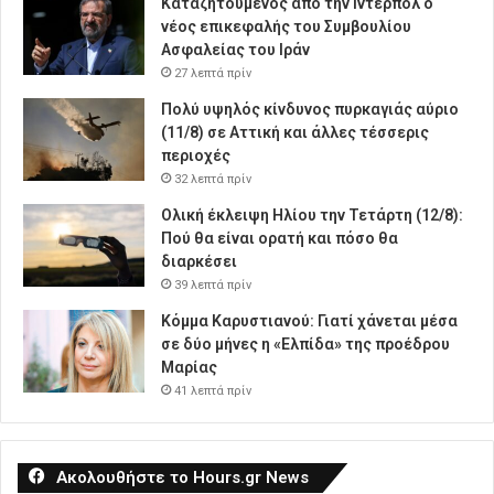
Καταζητούμενος από την Ιντερπόλ ο
νέος επικεφαλής του Συμβουλίου
Ασφαλείας του Ιράν
27 λεπτά πρίν
Πολύ υψηλός κίνδυνος πυρκαγιάς αύριο
(11/8) σε Αττική και άλλες τέσσερις
περιοχές
32 λεπτά πρίν
Ολική έκλειψη Ηλίου την Τετάρτη (12/8):
Πού θα είναι ορατή και πόσο θα
διαρκέσει
39 λεπτά πρίν
Κόμμα Καρυστιανού: Γιατί χάνεται μέσα
σε δύο μήνες η «Ελπίδα» της προέδρου
Μαρίας
41 λεπτά πρίν
Ακολουθήστε το Hours.gr News