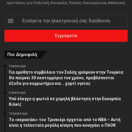
προτάσεις για Πολιτική, Κοινωνία, Τοπικά, Οικονομία και Αθλητικά.
Εισάγετε
την
ηλεκτρονική
σας
διεύθυνση
Πιο Δημοφιλή
3 λεπτά πρίν
Για αμύθητο συμβόλαιο του Σαλάχ γράφουν στην Τουρκία:
Θα παίρνει 30 εκατομμύρια τον χρόνο, προβλέπονται
έξοδα για κομμωτήρια και… χαρτί υγείας
5 λεπτά πρίν
Υπό έλεγχο η φωτιά σε χαμηλή βλάστηση στην Ευκαρπία
Κιλκίς
10 λεπτά πρίν
Το «κερασάκι» του Τρινκιέρι έρχεται από το NBA – Αυτή
είναι η τελευταία μεγάλη κίνηση που κυνηγάει ο ΠΑΟΚ