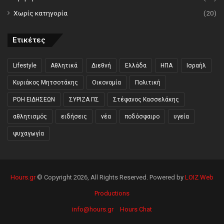
Χωρίς κατηγορία
(20)
Ετικέτες
Lifestyle
Αθλητικά
Διεθνή
Ελλάδα
ΗΠΑ
Ισραήλ
Κυριάκος Μητσοτάκης
Οικονομία
Πολιτική
ΡΟΗ ΕΙΔΗΣΕΩΝ
ΣΥΡΙΖΑ ΠΣ
Στέφανος Κασσελάκης
αθλητισμός
ειδήσεις
νέα
ποδόσφαιρο
υγεία
ψυχαγωγία
Hours.gr
© Copyright 2026, All Rights Reserved. Powered by
LOIZ Web
Productions
info@hours.gr
Hours Chat