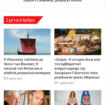
Σκρουτζ Βακάκης μοιράζει bonus
η
Σχετικά Άρθρα
Ο Οδυσσέας ταξίδευε με
«Ζαΐρα»: Η ιστορία πίσω από
πλοίο των Βίκινγκς; Η
τον εμβληματικό
επιλογή του Νόλαν και η
κινηματογράφο της
αληθινή μυκηναϊκή ναυπηγική
λεωφόρου Γαλατσίου όπου
μεγάλωσαν γενιές Αθηναίων
8 ώρες πρίν
1 ημέρα πρίν