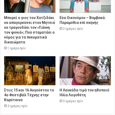
Μπορεί ο γιος του Χατζιδάκι
Εύα Οικονόμου – Βαμβακά:
να απαγορεύσει στον Μητσιά
Παραμύθια επί σκηνής
να τραγουδάει τον «Γιάννη
2 ημέρες πρίν
τον φονιά»; Πού σταματάει ο
νόμος για τα πνευματικά
δικαιώματα
1 ημέρα πρίν
Στιις 15 και 16 Αυγούστου το
Η Λευκάδα τιμά τον ηθοποιό
4ο Φεστιβάλ Τέχνης στην
Ηλία Λογοθέτη
Καρύταινα
3 ημέρες πρίν
3 ημέρες πρίν