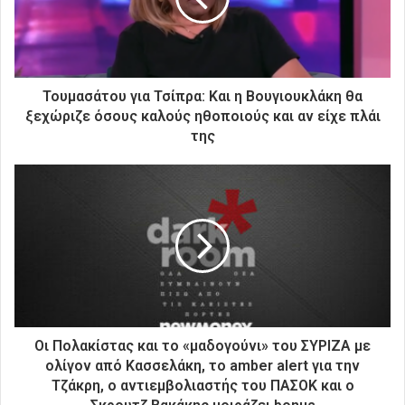
λ
ε
κ
τ
ρ
Τουμασάτου για Τσίπρα: Και η Βουγιουκλάκη θα
ο
ξεχώριζε όσους καλούς ηθοποιούς και αν είχε πλάι
ν
της
ι
κ
ή
σ
α
ς
δ
ι
ε
ύ
θ
Οι Πολακίστας και το «μαδογούνι» του ΣΥΡΙΖΑ με
υ
ολίγον από Κασσελάκη, το amber alert για την
ν
Τζάκρη, ο αντιεμβολιαστής του ΠΑΣΟΚ και ο
σ