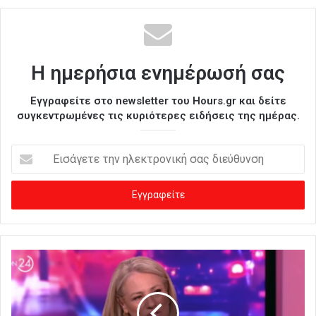
Η ημερήσια ενημέρωσή σας
Εγγραφείτε στο newsletter του Hours.gr και δείτε
συγκεντρωμένες τις κυριότερες ειδήσεις της ημέρας.
Ε
ι
σ
ά
γ
ε
τ
ε
τ
η
ν
η