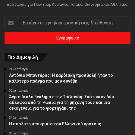
προτάσεις για Πολιτική, Κοινωνία, Τοπικά, Οικονομία και Αθλητικά.
Εισάγετε
την
ηλεκτρονική
σας
διεύθυνση
Πιο Δημοφιλή
24 λεπτά πρίν
Αντόνιο Μπαντέρας: Η καρδιακή προσβολή ήταν το
καλύτερο πράγμα που μου συνέβη
32 λεπτά πρίν
Άγριο διπλό έγκλημα στην Ταϊλάνδη: Σκότωσαν δύο
αδέλφια από τη Ρωσία για τη μηχανή τους και μια
οικογένεια για το φορτηγάκι της
34 λεπτά πρίν
Η απόλυτη υποκρισία του Ελληνικού κράτους
35 λεπτά πρίν