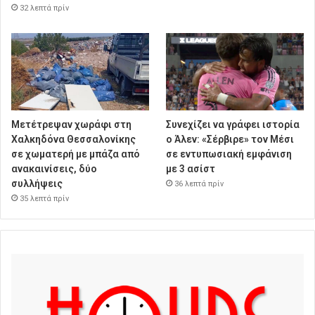
32 λεπτά πρίν
Μετέτρεψαν χωράφι στη
Συνεχίζει να γράφει ιστορία
Χαλκηδόνα Θεσσαλονίκης
ο Άλεν: «Σέρβιρε» τον Μέσι
σε χωματερή με μπάζα από
σε εντυπωσιακή εμφάνιση
ανακαινίσεις, δύο
με 3 ασίστ
συλλήψεις
36 λεπτά πρίν
35 λεπτά πρίν