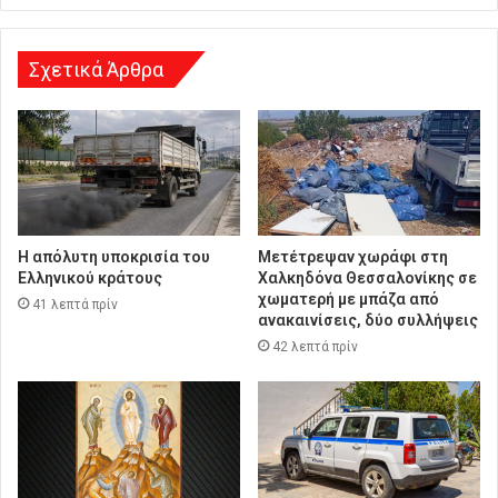
υ
ν
σ
Σχετικά Άρθρα
η
Η απόλυτη υποκρισία του
Μετέτρεψαν χωράφι στη
Ελληνικού κράτους
Χαλκηδόνα Θεσσαλονίκης σε
χωματερή με μπάζα από
41 λεπτά πρίν
ανακαινίσεις, δύο συλλήψεις
42 λεπτά πρίν