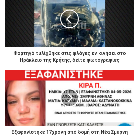
τ
η
ν
η
λ
ε
κ
τ
ρ
Φορτηγό τυλίχθηκε στις φλόγες εν κινήσει στο
ο
Ηράκλειο της Κρήτης, δείτε φωτογραφίες
ν
ι
κ
ή
σ
α
ς
δ
ι
ε
ύ
Εξαφανίστηκε 17χρονη από δομή στη Νέα Σμύρνη
θ