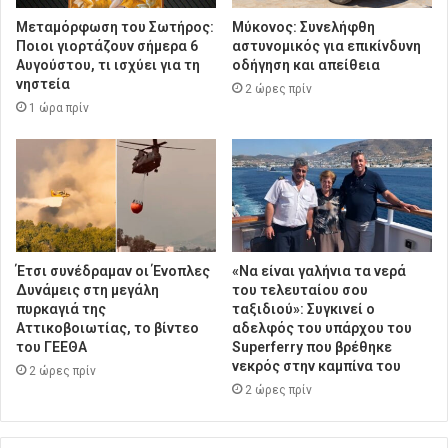
Μεταμόρφωση του Σωτήρος:
Μύκονος: Συνελήφθη
Ποιοι γιορτάζουν σήμερα 6
αστυνομικός για επικίνδυνη
Αυγούστου, τι ισχύει για τη
οδήγηση και απείθεια
νηστεία
2 ώρες πρίν
1 ώρα πρίν
Έτσι συνέδραμαν οι Ένοπλες
«Να είναι γαλήνια τα νερά
Δυνάμεις στη μεγάλη
του τελευταίου σου
πυρκαγιά της
ταξιδιού»: Συγκινεί ο
Αττικοβοιωτίας, το βίντεο
αδελφός του υπάρχου του
του ΓΕΕΘΑ
Superferry που βρέθηκε
νεκρός στην καμπίνα του
2 ώρες πρίν
2 ώρες πρίν