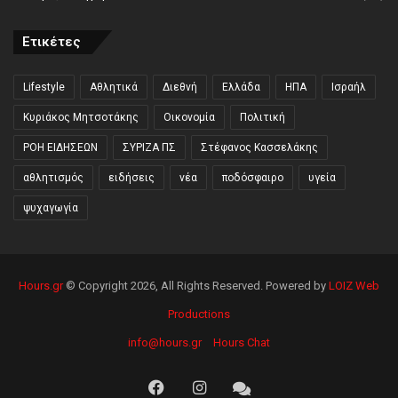
Ετικέτες
Lifestyle
Αθλητικά
Διεθνή
Ελλάδα
ΗΠΑ
Ισραήλ
Κυριάκος Μητσοτάκης
Οικονομία
Πολιτική
ΡΟΗ ΕΙΔΗΣΕΩΝ
ΣΥΡΙΖΑ ΠΣ
Στέφανος Κασσελάκης
αθλητισμός
ειδήσεις
νέα
ποδόσφαιρο
υγεία
ψυχαγωγία
Hours.gr
© Copyright 2026, All Rights Reserved. Powered by
LOIZ Web
Productions
info@hours.gr
Hours Chat
Facebook
Instagram
Hours