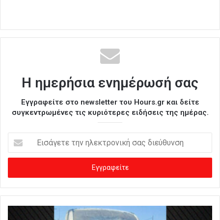
Η ημερήσια ενημέρωσή σας
Εγγραφείτε στο newsletter του Hours.gr και δείτε
συγκεντρωμένες τις κυριότερες ειδήσεις της ημέρας.
Ε
ι
σ
ά
γ
ε
τ
ε