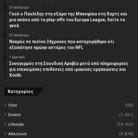
31 λεπτά πρίν
Γκολ ο Παυλίδης στη εξάρα της Μπενφίκα στη Χαρτς και
μια ανάσα από τα play-offs του Europa League, δείτε τα
γκολ
57 λεπτά πρίν
Νεκρός σε πισίνα 24χρονος που κατηγορήθηκε ότι
εξαπάτησε πρώην αστέρες του NFL
1 ώρα πρίν
Συναγερμός στη Σαουδική Αραβία μετά από πληροφορίες
για επικείμενες επιθέσεις από ιρακινές οργανώσεις και
Χούθι
Κατηγορίες
Chat
(55)
Events
(1.231)
Lifestyle
(10.167)
Αθλητικά
(5.878)