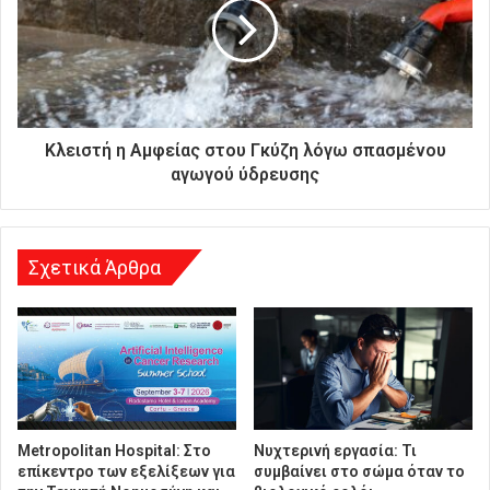
α
ς
δ
ι
ε
ύ
θ
Κλειστή η Αμφείας στου Γκύζη λόγω σπασμένου
υ
αγωγού ύδρευσης
ν
σ
η
Σχετικά Άρθρα
Metropolitan Hospital: Στο
Νυχτερινή εργασία: Τι
επίκεντρο των εξελίξεων για
συμβαίνει στο σώμα όταν το