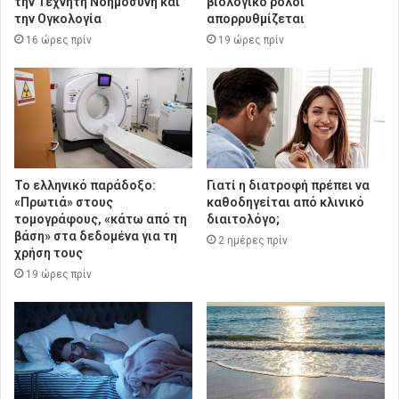
την Τεχνητή Νοημοσύνη και
βιολογικό ρολόι
την Ογκολογία
απορρυθμίζεται
16 ώρες πρίν
19 ώρες πρίν
Το ελληνικό παράδοξο:
Γιατί η διατροφή πρέπει να
«Πρωτιά» στους
καθοδηγείται από κλινικό
τομογράφους, «κάτω από τη
διαιτολόγο;
βάση» στα δεδομένα για τη
2 ημέρες πρίν
χρήση τους
19 ώρες πρίν