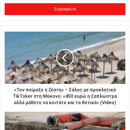
σ
ά
γ
ε
τ
ε
τ
η
ν
η
λ
ε
κ
τ
ρ
«Τον πείραξε η ζέστη» – Σάλος με προκλητικό
ο
TikToker στη Μύκονο: «450 ευρώ η ξαπλώστρα
ν
αλλά μάθετε να κοιτάτε και τα θετικά» (Video)
ι
κ
ή
σ