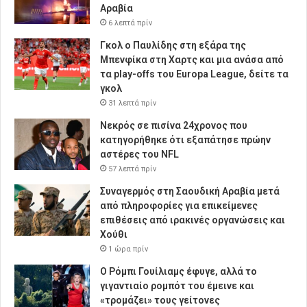
Αραβία
6 λεπτά πρίν
Γκολ ο Παυλίδης στη εξάρα της
Μπενφίκα στη Χαρτς και μια ανάσα από
τα play-offs του Europa League, δείτε τα
γκολ
31 λεπτά πρίν
Νεκρός σε πισίνα 24χρονος που
κατηγορήθηκε ότι εξαπάτησε πρώην
αστέρες του NFL
57 λεπτά πρίν
Συναγερμός στη Σαουδική Αραβία μετά
από πληροφορίες για επικείμενες
επιθέσεις από ιρακινές οργανώσεις και
Χούθι
1 ώρα πρίν
Ο Ρόμπι Γουίλιαμς έφυγε, αλλά το
γιγαντιαίο ρομπότ του έμεινε και
«τρομάζει» τους γείτονες