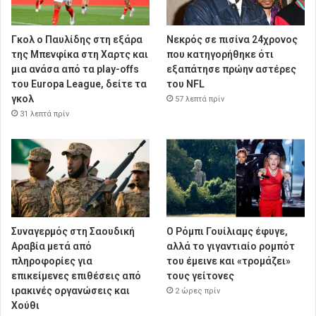
Γκολ ο Παυλίδης στη εξάρα
Νεκρός σε πισίνα 24χρονος
της Μπενφίκα στη Χαρτς και
που κατηγορήθηκε ότι
μια ανάσα από τα play-offs
εξαπάτησε πρώην αστέρες
του Europa League, δείτε τα
του NFL
γκολ
57 λεπτά πρίν
31 λεπτά πρίν
Συναγερμός στη Σαουδική
Ο Ρόμπι Γουίλιαμς έφυγε,
Αραβία μετά από
αλλά το γιγαντιαίο ρομπότ
πληροφορίες για
του έμεινε και «τρομάζει»
επικείμενες επιθέσεις από
τους γείτονες
ιρακινές οργανώσεις και
2 ώρες πρίν
Χούθι